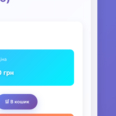
іна
0
грн
🛒 В кошик