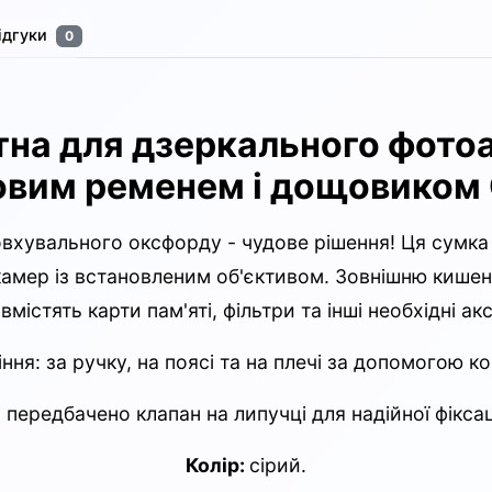
ідгуки
0
на для дзеркального фотоа
овим ременем і дощовиком 
вхувального оксфорду - чудове рішення! Ця сумка 
амер із встановленим об'єктивом. Зовнішню кишеню 
вмістять карти пам'яті, фільтри та інші необхідні ак
іння: за ручку, на поясі та на плечі за допомогою 
 передбачено клапан на липучці для надійної фіксац
Колір:
сірий.