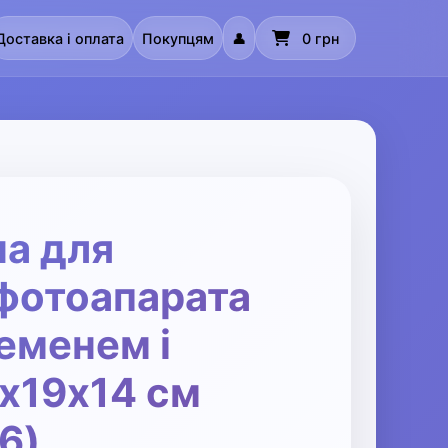
Доставка і оплата
Покупцям
👤
0 грн
а для
фотоапарата
ременем і
х19х14 см
6)