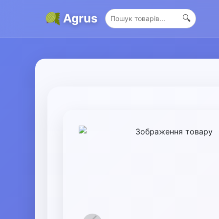
Agrus
🔍