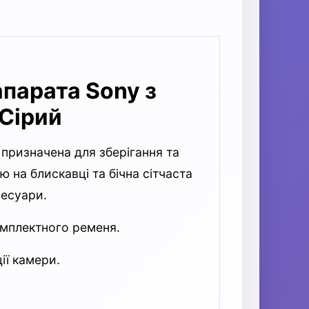
парата Sony з
Сірий
призначена для зберігання та
на блискавці та бічна сітчаста
сесуари.
комплектного ременя.
ії камери.