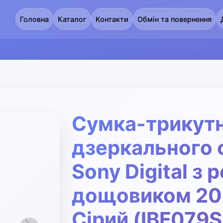
Головна
Каталог
Контакти
Обмін та повернення
Сумка-трикутн
дзеркального 
Sony Digital з 
дощовиком 20
Сірий (IBF079S