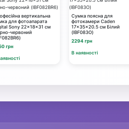
офесійна вертикальна
Сумка поясна для
мка для фотоапарата
фотокамери Caden
gital Sony 22x18x31 см
17x35x20.5 см Білий
рно-червоний
(IBF083O)
BF082BR6)
2294 грн
50 грн
В наявності
наявності