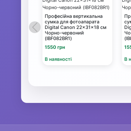
Професійна вертикальна
Пр
сумка для фотоапарата
су
Digital Canon 22x31x18 см
Di
Попередній
Чорно-червоний
Чо
(IBF082BR1)
(I
1550 грн
15
В наявності
В 