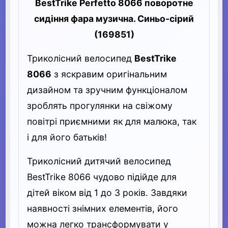
BestTrike Perfetto 8066 поворотне
сидіння фара музична. Синьо-сірий
(169851)
Триколісний велосипед
BestTrike
8066
з яскравим оригінальним
дизайном та зручним функціоналом
зроблять прогулянки на свіжому
повітрі приємними як для малюка, так
і для його батьків!
Триколісний дитячий велосипед
BestTrike 8066 чудово підійде для
дітей віком від 1 до 3 років. Завдяки
наявності знімних елементів, його
можна легко трансформувати у