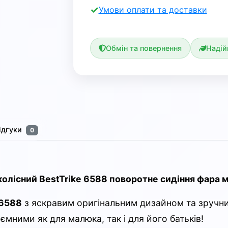
Умови оплати та доставки
Обмін та повернення
Надій
ідгуки
0
олісний BestTrike 6588 поворотне сидіння фара 
 6588
з яскравим оригінальним дизайном та зручн
ємними як для малюка, так і для його батьків!