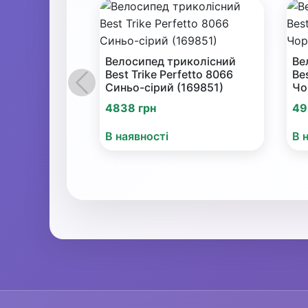
Велосипед триколісний
Ве
Best Trike Perfetto 8066
Be
Синьо-сірий (169851)
Чо
Попередній
4838 грн
49
В наявності
В 