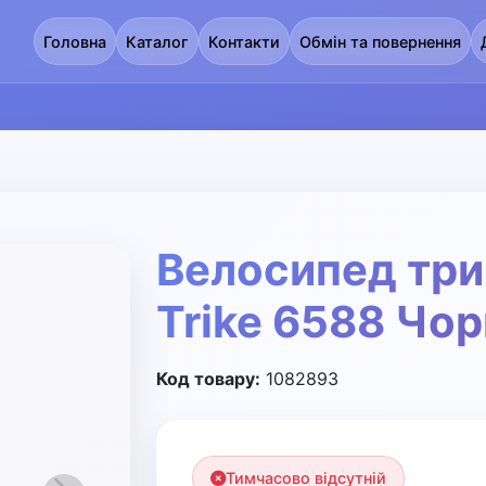
Головна
Каталог
Контакти
Обмін та повернення
Велосипед три
Trike 6588 Чор
Код товару:
1082893
Тимчасово відсутній