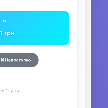
іна
91
грн
❌ Недоступно
м 14 днів