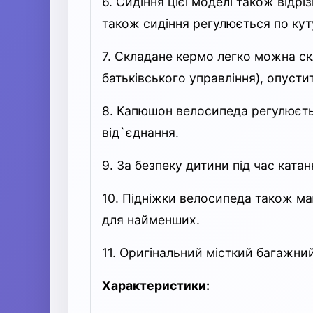
6. Сидіння цієї моделі також відр
також сидіння регулюється по кут
7. Складане кермо легко можна ск
батьківського управління), опуст
8. Капюшон велосипеда регулюєть
від`єднання.
9. За безпеку дитини під час ката
10. Підніжки велосипеда також маю
для найменших.
11. Оригінальний місткий багажний
Характеристики: