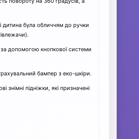
ть повороту на 360 градусів, а
б дитина була обличчям до ручки
івлежачи).
и за допомогою кнопкової системи
страхувальний бампер з еко-шкіри.
 знімні підніжки, які призначені