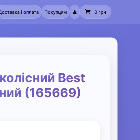
Доставка і оплата
Покупцям
👤
0 грн
колісний Best
ний (165669)