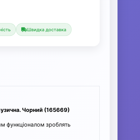
ність
Швидка доставка
музична. Чорний (165669)
им функціоналом зроблять