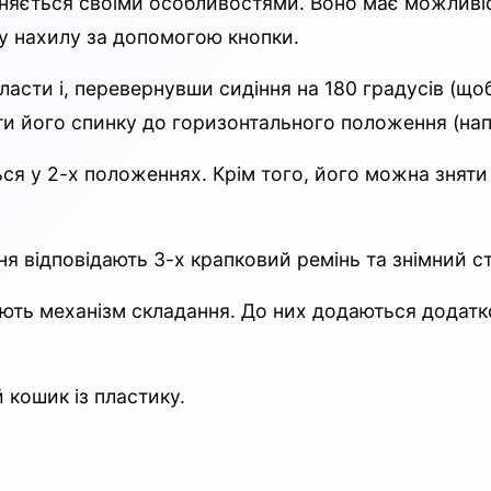
ізняється своїми особливостями. Воно має можливіс
у нахилу за допомогою кнопки.
ласти і, перевернувши сидіння на 180 градусів (що
ити його спинку до горизонтального положення (нап
ся у 2-х положеннях. Крім того, його можна знят
ння відповідають 3-х крапковий ремінь та знімний 
ть механізм складання. До них додаються додаткові
 кошик із пластику.