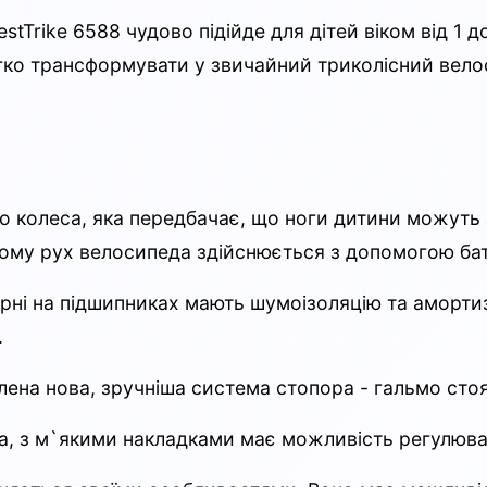
tTrike 6588 чудово підійде для дітей віком від 1 до
гко трансформувати у звичайний триколісний вело
ого колеса, яка передбачає, що ноги дитини можуть
ому рух велосипеда здійснюється з допомогою бать
рні на підшипниках мають шумоізоляцію та амортиза
.
влена нова, зручніша система стопора - гальмо сто
чна, з м`якими накладками має можливість регулюва