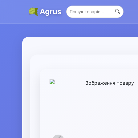
Agrus
🔍