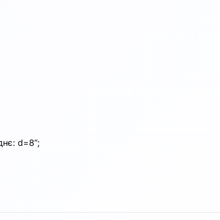
днє: d=8”;