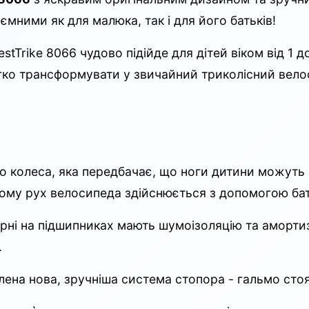
ємними як для малюка, так і для його батьків!
tTrike 8066 чудово підійде для дітей віком від 1 до
гко трансформувати у звичайний триколісний вело
ого колеса, яка передбачає, що ноги дитини можуть
ому рух велосипеда здійснюється з допомогою бать
рні на підшипниках мають шумоізоляцію та амортиза
.
влена нова, зручніша система стопора - гальмо сто