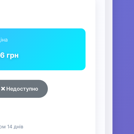
іна
46
грн
❌ Недоступно
м 14 днів