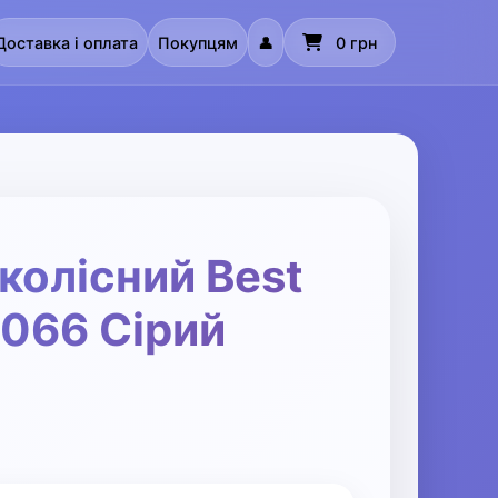
Доставка і оплата
Покупцям
👤
0 грн
колісний Best
8066 Сірий