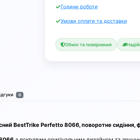
Години роботи
Умови оплати та доставки
Обмін та повернення
Надій
ідгуки
0
ний BestTrike Perfetto 8066, поворотне сидіння, 
 8066
з яскравим оригінальним дизайном та зручн