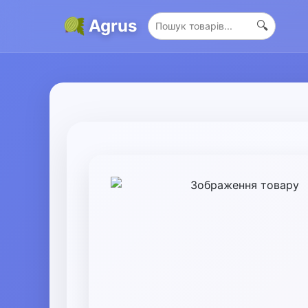
Agrus
🔍