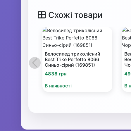
Схожі товари
Велосипед триколісний
Ве
Best Trike Perfetto 8066
Be
Синьо-сірий (169851)
Чо
Попередній
4838 грн
49
В наявності
В 