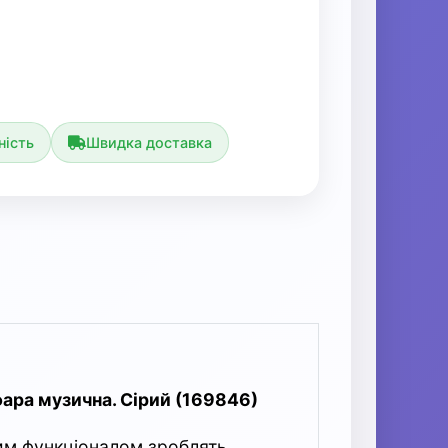
ність
Швидка доставка
фара музична. Сірий (169846)
им функціоналом зроблять