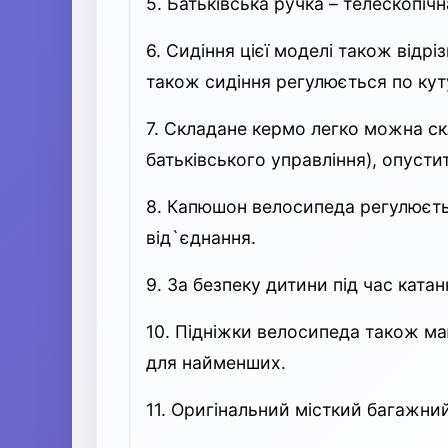
5. Батьківська ручка – телескопі
6. Сидіння цієї моделі також відр
також сидіння регулюється по кут
7. Складане кермо легко можна ск
батьківського управління), опуст
8. Капюшон велосипеда регулюєть
від`єднання.
9. За безпеку дитини під час ката
10. Підніжки велосипеда також маю
для найменших.
11. Оригінальний місткий багажний