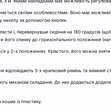
чна, з м`якими накладками має можливість регулюва
ізняється своїми особливостями. Воно має можливіс
у нахилу за допомогою кнопки.
ласти і, перевернувши сидіння на 180 градусів (що
ити його спинку до горизонтального положення (нап
ся у 2-х положеннях. Крім того, його можна знят
ння відповідають 3-х крапковий ремінь та знімний 
ть механізм складання. До них додаються додаткові
 кошик із пластику.