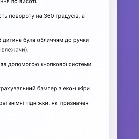
ння по висоті.
ть повороту на 360 градусів, а
б дитина була обличчям до ручки
івлежачи).
и за допомогою кнопкової системи
страхувальний бампер з еко-шкіри.
 знімні підніжки, які призначені