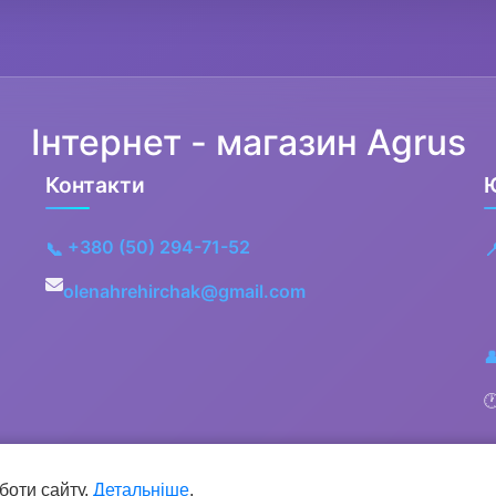
Інтернет - магазин Agrus
Контакти
+380 (50) 294-71-52
📞

olenahrehirchak@gmail.com


боти сайту.
Детальніше
.