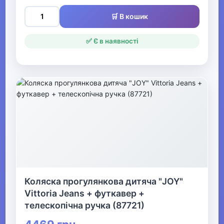
▶
🛒 В кошик
Дитячі іграшки
✅ Є в наявності
▶
Дитяча кімната
▶
Для найменших
Гігієна та догляд за дитиною
▶
Коляска прогулянкова дитяча "JOY"
Товари для мам
Vittoria Jeans + футкавер +
телескопічна ручка (87721)
Конструктори LEGO