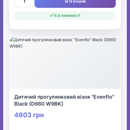
🛒 В кошик
✅ Є в наявності
Дитячий прогулянковий візок "Evenflo"
Black (D660 W9BK)
4803 грн