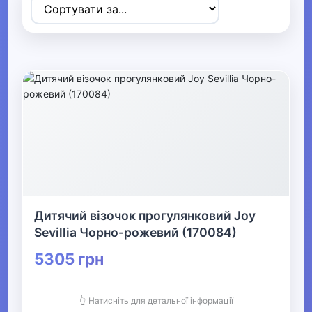
Товари для дітей
▼
▼
Коляски та автокрісла
Дитячі автокрісла
Дитячі коляски
Аксесуари для колясок та
автокрісел
Дитячий візочок прогулянковий Joy
Іграшки для колясок та автокрісел
Sevillia Чорно-рожевий (170084)
5305 грн
▶
Прогулянки та активний відпочинок
👆 Натисніть для детальної інформації