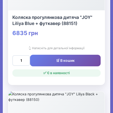
Коляска прогулянкова дитяча "JOY"
Liliya Blue + футкавер (88151)
6835 грн
👆 Натисніть для детальної інформації
🛒 В кошик
✅ Є в наявності