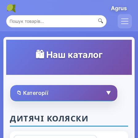
Agrus
🔍
🛍️ Наш каталог
📁 Категорії
▼
🏠 Усі товари
ДИТЯЧІ КОЛЯСКИ
Спорт та захоплення
▶