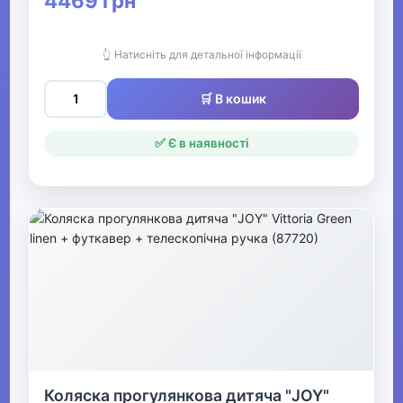
4469 грн
Одяг, взуття та аксесуари
▶
👆 Натисніть для детальної інформації
🛒 В кошик
Офіс, школа, книги
▶
✅ Є в наявності
Коляска прогулянкова дитяча "JOY"