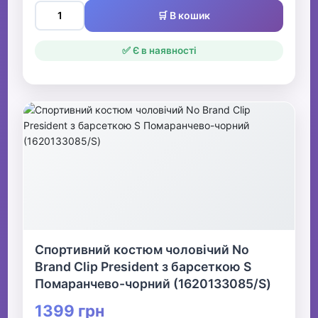
🛒 В кошик
✅ Є в наявності
Спортивний костюм чоловічий No
Brand Clip President з барсеткою S
Помаранчево-чорний (1620133085/S)
1399 грн