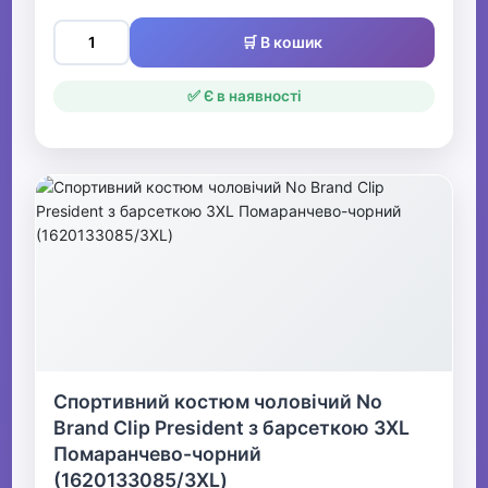
🛒 В кошик
✅ Є в наявності
Спортивний костюм чоловічий No
Brand Clip President з барсеткою 3XL
Помаранчево-чорний
(1620133085/3XL)