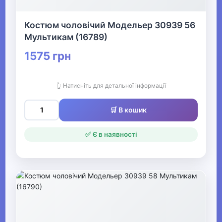
Чоловічі комбінезони
Костюм чоловічий Модельер 30939 56
Мультикам (16789)
Чоловічі шорти
1575 грн
▶
Білизна
👆 Натисніть для детальної інформації
🛒 В кошик
▶
Жіночий одяг
✅ Є в наявності
▶
Спецодяг
▶