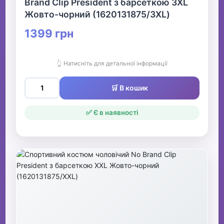
Brand Clip President з барсеткою 3XL
Жовто-чорний (1620131875/3XL)
1399 грн
👆 Натисніть для детальної інформації
🛒 В кошик
✅ Є в наявності