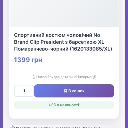
Спортивний костюм чоловічий No
Brand Clip President з барсеткою XL
Помаранчево-чорний (1620133085/XL)
1399 грн
👆 Натисніть для детальної інформації
🛒 В кошик
✅ Є в наявності