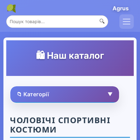
Agrus
🔍
🛍️ Наш каталог
📁 Категорії
▼
🏠 Усі товари
ЧОЛОВІЧІ СПОРТИВНІ
КОСТЮМИ
Спорт та захоплення
▶