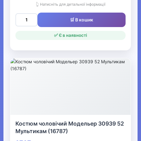
👆 Натисніть для детальної інформації
Одяг для мисливців та рибалок
▼
🛒 В кошик
Одяг для чоловіків
✅ Є в наявності
▶
Чоловічий верхній одяг
▶
Чоловічий гірськолижний
одяг
▶
Костюм чоловічий Модельер 30939 52
Чоловічі джинси, штани
Мультикам (16787)
Чоловічі вишиванки