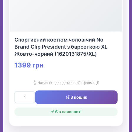
Спортивний костюм чоловічий No
Brand Clip President з барсеткою XL
Жовто-чорний (1620131875/XL)
1399 грн
👆 Натисніть для детальної інформації
🛒 В кошик
✅ Є в наявності