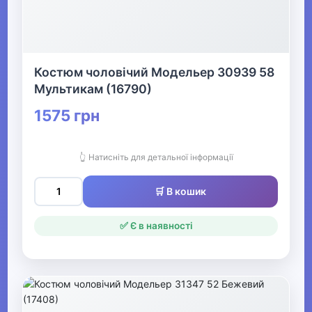
Прикраси
▶
Святкові вбрання та прикраси
Костюм чоловічий Модельер 30939 58
Мультикам (16790)
▶
1575 грн
Взуття
👆 Натисніть для детальної інформації
Все для пляжу
🛒 В кошик
Офіс, школа, книги
▶
✅ Є в наявності