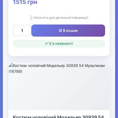
1515 грн
▶
👆 Натисніть для детальної інформації
Чоловічі сорочки,
футболки та майки
🛒 В кошик
▼
✅ Є в наявності
Чоловічий спортивний
одяг
Чоловічі спортивні
штани
Чоловічі спортивні
костюми
Чоловічі спортивні
кофти
Костюм чоловічий Модельер 30939 54