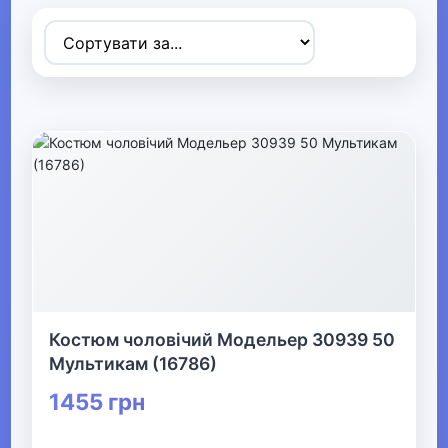
Товари для дітей
▶
Одяг, взуття та аксесуари
▼
▶
Сумки та аксесуари
▼
Одяг
Термобілизна
Костюм чоловічий Модельер 30939 50
Мультикам (16786)
▶
1455 грн
Дитячий одяг