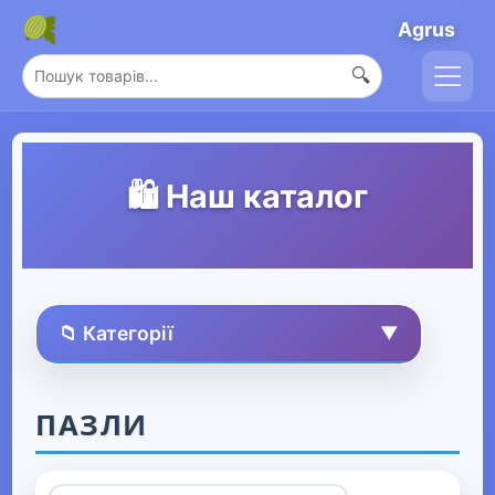
Agrus
🔍
🛍️ Наш каталог
📁 Категорії
▼
🏠 Усі товари
ПАЗЛИ
Спорт та захоплення
▶