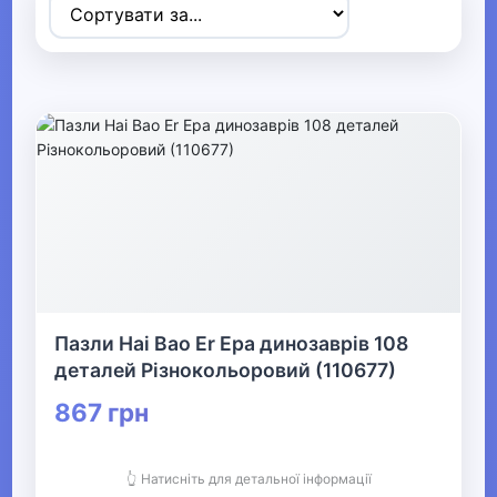
Товари для дітей
▼
▶
Коляски та автокрісла
▶
Прогулянки та активний відпочинок
▼
Дитячі іграшки
Пазли Hai Bao Er Ера динозаврів 108
деталей Різнокольоровий (110677)
Дитячі конструктори
867 грн
▶
👆 Натисніть для детальної інформації
Машинки, моделі техніки та