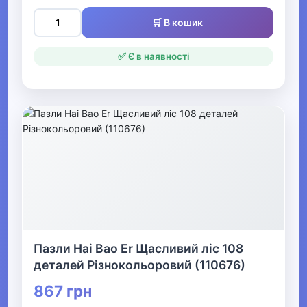
зброя
🛒 В кошик
▼
✅ Є в наявності
Розвиток та творчість
Інтерактивні іграшки
Набори для наукових
досліджень
Пазли
Дитячі музичні інструменти
Дитячі комп'ютери
Пазли Hai Bao Er Щасливий ліс 108
деталей Різнокольоровий (110676)
▶
867 грн
Дитяча творчість