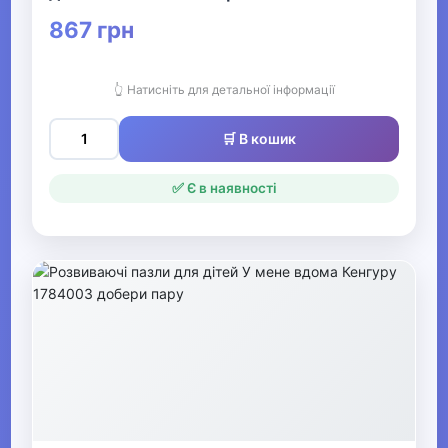
867 грн
▶
Для найменших
👆 Натисніть для детальної інформації
Гігієна та догляд за дитиною
🛒 В кошик
▶
✅ Є в наявності
Товари для мам
Конструктори LEGO
Одяг, взуття та аксесуари
▶
Офіс, школа, книги
▶