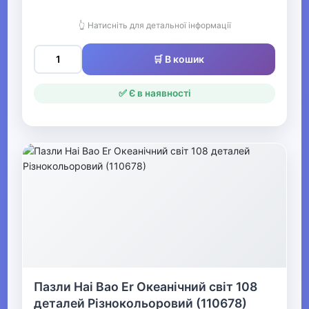
👆 Натисніть для детальної інформації
▶
🛒 В кошик
М'які іграшки, фігурки, ляльки
✅ Є в наявності
Ігрові набори
Робототехніка
Спінери
Іграшки для пляжу, пісочниці та
ванної
Чарівні палички
▶
Пазли Hai Bao Er Океанічний світ 108
Дитяча кімната
деталей Різнокольоровий (110678)