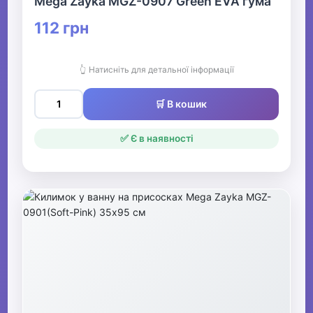
Mega Zayka MGZ-0907 Green EVA гума
112 грн
👆 Натисніть для детальної інформації
🛒 В кошик
✅ Є в наявності