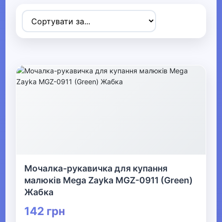
Товари для дітей
▼
▶
Коляски та автокрісла
▶
Прогулянки та активний відпочинок
▶
Дитячі іграшки
Мочалка-рукавичка для купання
▶
малюків Mega Zayka MGZ-0911 (Green)
Жабка
Дитяча кімната
142 грн