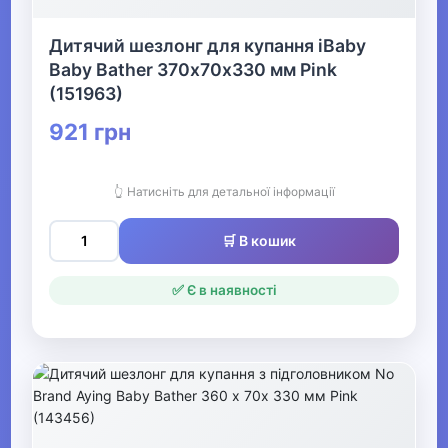
Конструктори LEGO
Дитячий шезлонг для купання iBaby
Baby Bather 370х70х330 мм Pink
Одяг, взуття та аксесуари
▶
(151963)
921 грн
Офіс, школа, книги
▶
👆 Натисніть для детальної інформації
🛒 В кошик
✅ Є в наявності