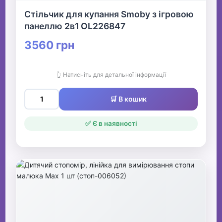
Стільчик для купання Smoby з ігровою
панеллю 2в1 OL226847
3560 грн
👆 Натисніть для детальної інформації
🛒 В кошик
✅ Є в наявності