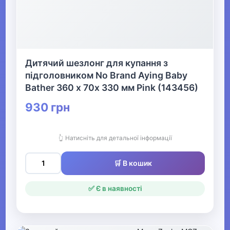
Дитячий шезлонг для купання з
підголовником No Brand Aying Baby
Bather 360 х 70х 330 мм Pink (143456)
930 грн
👆 Натисніть для детальної інформації
🛒 В кошик
✅ Є в наявності