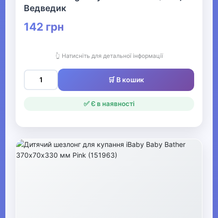
Ведведик
Дитячі ванни та аксесуари
142 грн
Дитячі горщики, сидіння та
підставки
👆 Натисніть для детальної інформації
Дитячі підставки-сходинки
🛒 В кошик
для ванни та туалету
✅ Є в наявності
▶
Щоденний догляд та здоров'я
Гігієна та догляд за дитиною
▶
Товари для мам