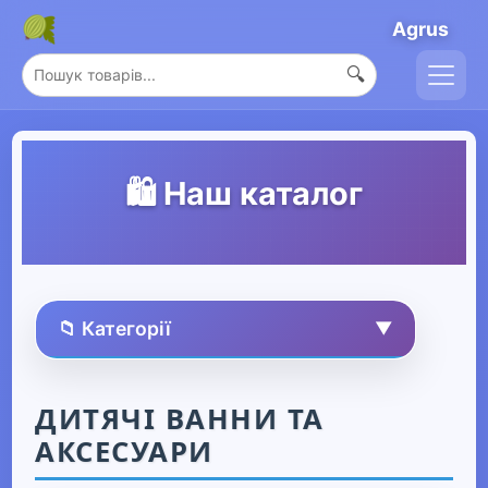
Agrus
🔍
🛍️ Наш каталог
📁 Категорії
▼
🏠 Усі товари
ДИТЯЧІ ВАННИ ТА
АКСЕСУАРИ
Спорт та захоплення
▶