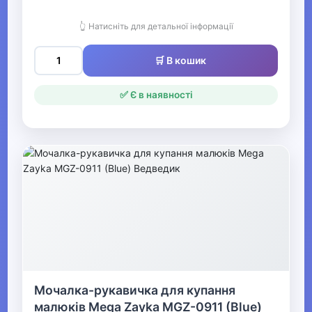
▼
Для найменших
👆 Натисніть для детальної інформації
🛒 В кошик
▶
Харчування та годування
✅ Є в наявності
▶
Іграшки для малюків,
розвиток, розваги
▶
Підгузки та сповивання
▼
Мочалка-рукавичка для купання
Купання та гігієна
малюків Mega Zayka MGZ-0911 (Blue)