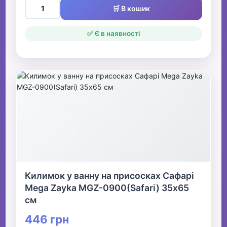
🛒 В кошик
✅ Є в наявності
Килимок у ванну на присосках Сафарі
Mega Zayka MGZ-0900(Safari) 35х65
см
446 грн