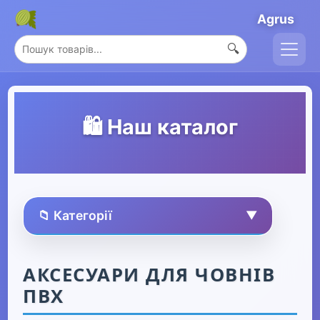
Agrus
🔍
🛍️ Наш каталог
📁 Категорії
▼
🏠 Усі товари
АКСЕСУАРИ ДЛЯ ЧОВНІВ
ПВХ
Спорт та захоплення
▼