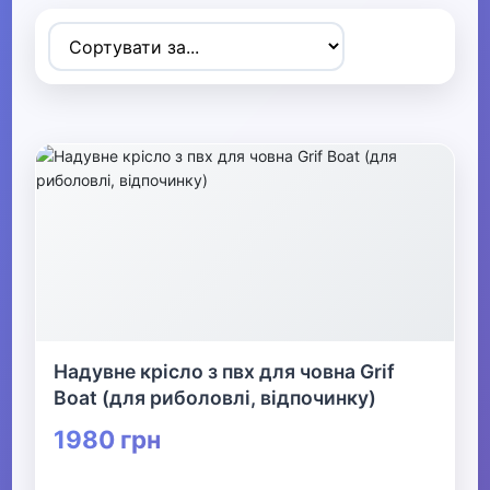
▶
Спортивні товари
▼
Активний відпочинок, туризм та
хобі
▶
Радіокеровані моделі
▶
Надувне крісло з пвх для човна Grif
Туризм та кемпінг
Boat (для риболовлі, відпочинку)
1980 грн
▶
Аксесуари для активного