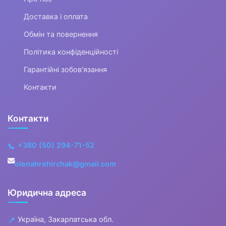
Човни та аксесуари
Доставка і оплата
Човни
Обмін та повернення
Політика конфіденційності
Мотори
Гарантійні зобов'язання
Ехолоти та картплотери
Контакти
▼
Аксесуари для човнів
Контакти
▶
+380 (50) 294-71-52
📞
Рятувальне
olenahrehirchak@gmail.com
обладнання
Юридична адреса
▶
Запчастини для
Україна, Закарпатська обл.
📍