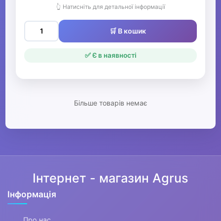
👆 Натисніть для детальної інформації
відпочинку та туризму
🛒 В кошик
▶
Оптичні прилади
✅ Є в наявності
Рації
Більше товарів немає
▶
Рибалка
▶
Мультинструменти, ножі,
Інтернет - магазин Agrus
точила та аксесуари
Інформація
▼
Про нас