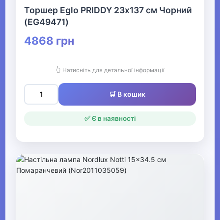
Торшер Eglo PRIDDY 23х137 см Чорний
(EG49471)
4868 грн
👆 Натисніть для детальної інформації
🛒 В кошик
✅ Є в наявності