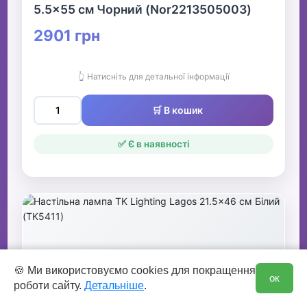
5.5x55 см Чорний (Nor2213505003)
2901 грн
👆 Натисніть для детальної інформації
🛒 В кошик
✅ Є в наявності
0
🍪 Ми використовуємо cookies для покращення
ок
роботи сайту.
Детальніше
.