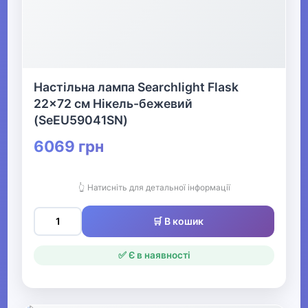
Настільна лампа Searchlight Flask
22x72 см Нікель-бежевий
(SeEU59041SN)
6069 грн
👆 Натисніть для детальної інформації
🛒 В кошик
✅ Є в наявності