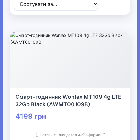
▶
Спортивні товари
▼
Активний відпочинок, туризм та
хобі
▶
Радіокеровані моделі
Смарт-годинник Wonlex MT109 4g LTE
▶
32Gb Black (AWMT00109B)
Туризм та кемпінг
4199 грн
▶
👆 Натисніть для детальної інформації
Аксесуари для активного