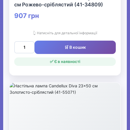
см Рожево-сріблястий (41-34809)
907 грн
👆 Натисніть для детальної інформації
🛒 В кошик
✅ Є в наявності