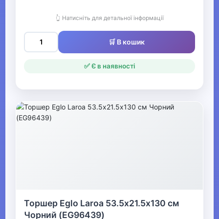
Ножі
👆 Натисніть для детальної інформації
Туристичні ножі
🛒 В кошик
Точильні верстати, каміння
для заточування
✅ Є в наявності
Чохли, піхви та аксесуари
для ножів
▶
Човни та аксесуари
Металошукачі
▶
Торшер Eglo Laroa 53.5х21.5х130 см
Музичні інструменти та обладнання
Чорний (EG96439)