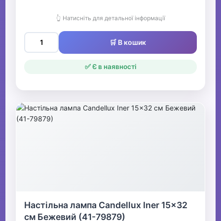
👆 Натисніть для детальної інформації
🛒 В кошик
✅ Є в наявності
Настільна лампа Candellux Iner 15x32
см Бежевий (41-79879)