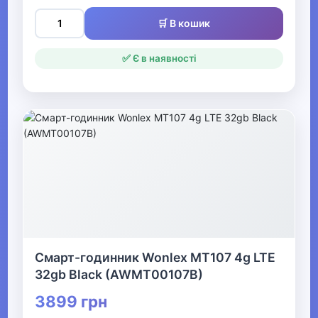
відпочинку та туризму
🛒 В кошик
▶
✅ Є в наявності
Оптичні прилади
Рації
▶
Рибалка
▼
Мультинструменти, ножі,
точила та аксесуари
Смарт-годинник Wonlex MT107 4g LTE
32gb Black (AWMT00107B)
Мультиінструменти
3899 грн