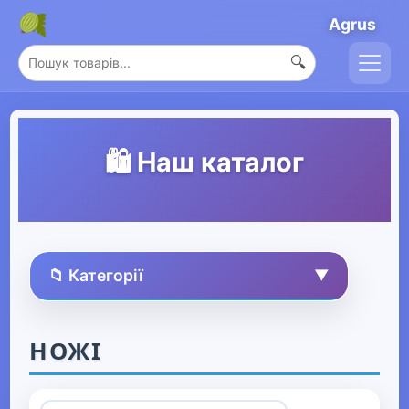
Agrus
🔍
🛍️ Наш каталог
📁 Категорії
▼
🏠 Усі товари
НОЖІ
Спорт та захоплення
▼