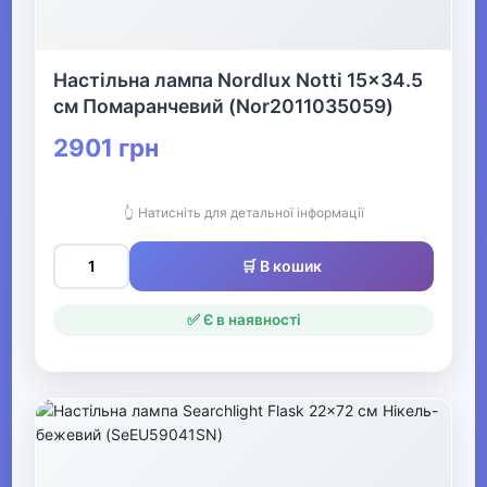
Настільна лампа Nordlux Notti 15x34.5
см Помаранчевий (Nor2011035059)
2901 грн
👆 Натисніть для детальної інформації
🛒 В кошик
✅ Є в наявності