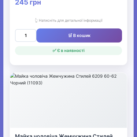
245 грн
Труси чоловічі
Комплекти чоловічої
👆 Натисніть для детальної інформації
білизни
🛒 В кошик
Еротична білизна для
чоловіків
✅ Є в наявності
Майка чоловіча і
футболки
▶
Купальники та пляжний
одяг
Чоловічі пляжні шорти та
плавки
Майка чоловіча Жемчужина Стилей