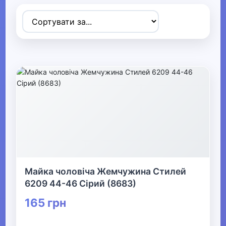
Товари для дітей
▶
Одяг, взуття та аксесуари
▼
▶
Сумки та аксесуари
▼
Одяг
Термобілизна
Майка чоловіча Жемчужина Стилей
6209 44-46 Сірий (8683)
▶
165 грн
Дитячий одяг