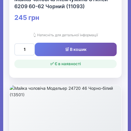
▶
6209 60-62 Чорний (11093)
Жіночий нічний та
245 грн
домашній одяг
👆 Натисніть для детальної інформації
▶
Жіночі панчішно-
🛒 В кошик
шкарпеткові вироби
✅ Є в наявності
▶
Чоловічі шкарпетки та
гетри
▶
Чоловічий нічний та
домашній одяг