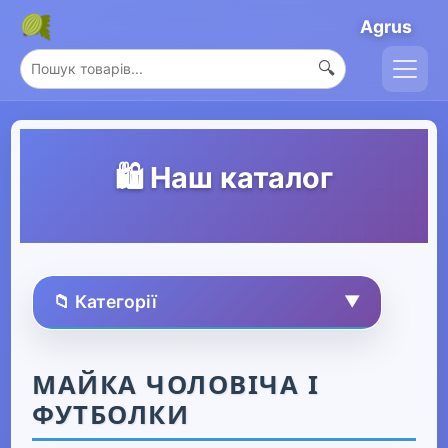
Agrus
🔍
🛍️ Наш каталог
📁 Категорії
▼
🏠 Усі товари
МАЙКА ЧОЛОВІЧА І
ФУТБОЛКИ
Спорт та захоплення
▶