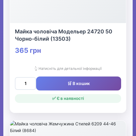
Все для пляжу
Майка чоловіча Модельер 24720 50
Офіс, школа, книги
▶
Чорно-білий (13503)
365 грн
👆 Натисніть для детальної інформації
🛒 В кошик
✅ Є в наявності