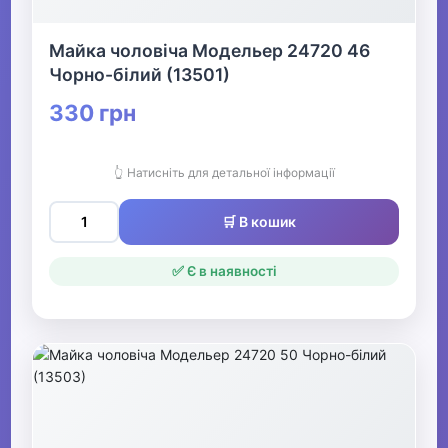
▶
Майка чоловіча Модельер 24720 46
Жіночий одяг
Чорно-білий (13501)
330 грн
▶
Спецодяг
👆 Натисніть для детальної інформації
🛒 В кошик
▶
Прикраси
✅ Є в наявності
▶
Святкові вбрання та прикраси
▶
Взуття