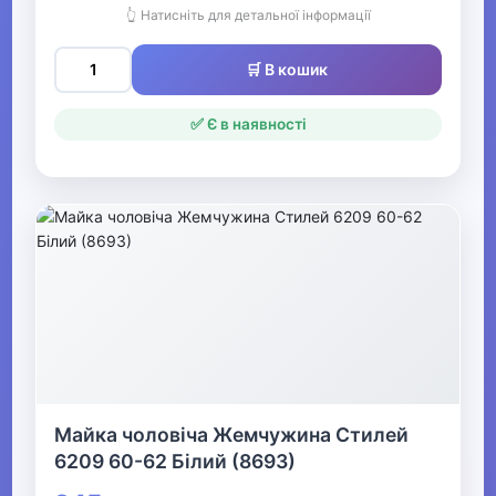
👆 Натисніть для детальної інформації
Одяг для мисливців та рибалок
▶
🛒 В кошик
Одяг для чоловіків
✅ Є в наявності
▼
Білизна
▶
Продаж жіночої нижньої
білизни
▼
Майка чоловіча Жемчужина Стилей
Спідня білизна для
6209 60-62 Білий (8693)
чоловіків