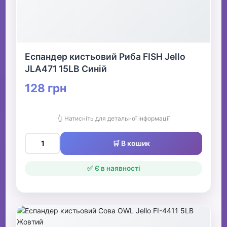
Еспандер кистьовий Риба FISH Jello
JLA471 15LB Синій
128 грн
👆 Натисніть для детальної інформації
🛒 В кошик
✅ Є в наявності