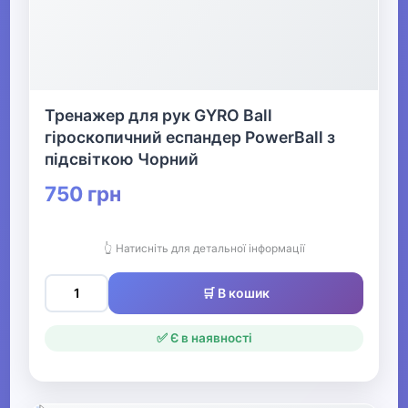
хобі
▶
Музичні інструменти та обладнання
Тренажер для рук GYRO Ball
гіроскопичний еспандер PowerBall з
▶
підсвіткою Чорний
Кінний спорт
750 грн
👆 Натисніть для детальної інформації
Товари для дітей
▶
🛒 В кошик
Одяг, взуття та аксесуари
▶
✅ Є в наявності
Офіс, школа, книги
▶