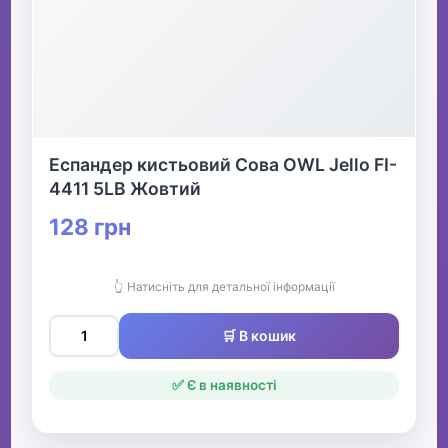
Еспандер кистьовий Сова OWL Jello FI-
4411 5LB Жовтий
128 грн
👆 Натисніть для детальної інформації
🛒 В кошик
✅ Є в наявності