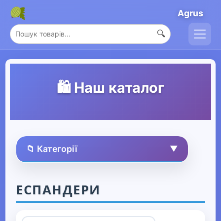
Agrus
🔍
🛍️ Наш каталог
📁 Категорії
▼
🏠 Усі товари
ЕСПАНДЕРИ
Спорт та захоплення
▼