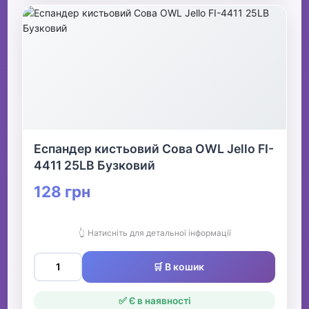
Еспандер кистьовий Сова OWL Jello FI-
4411 25LB Бузковий
128 грн
👆 Натисніть для детальної інформації
🛒 В кошик
✅ Є в наявності