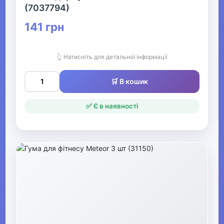
Спортивна магнезія
(7037794)
Одяг для схуднення
141 грн
Гімнастичні палиці
👆 Натисніть для детальної інформації
Диски здоров'я
🛒 В кошик
Гравітаційні черевики
✅ Є в наявності
Кільця для пілатесу
Маски для тренування
дихання
Спортивні канати
Мішки для кросфіту
Фітнес джампери