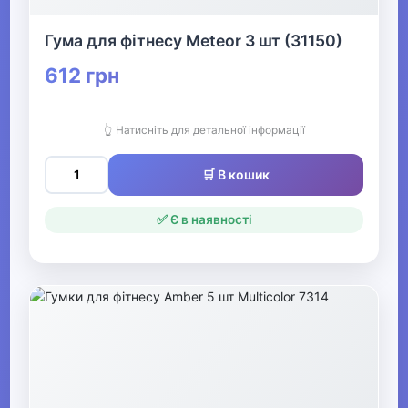
▶
Гума для фітнесу Meteor 3 шт (31150)
Зимові види спорту
612 грн
▶
👆 Натисніть для детальної інформації
Тренажери та спортивне
обладнання
🛒 В кошик
▶
✅ Є в наявності
БАДи
▶
Басейн та аквафітнес
▶
Бокс та єдиноборства