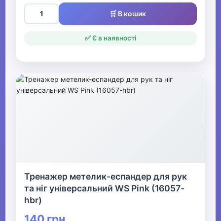
🛒 В кошик
✅ Є в наявності
Тренажер метелик-еспандер для рук
та ніг універсальний WS Pink (16057-
hbr)
140 грн