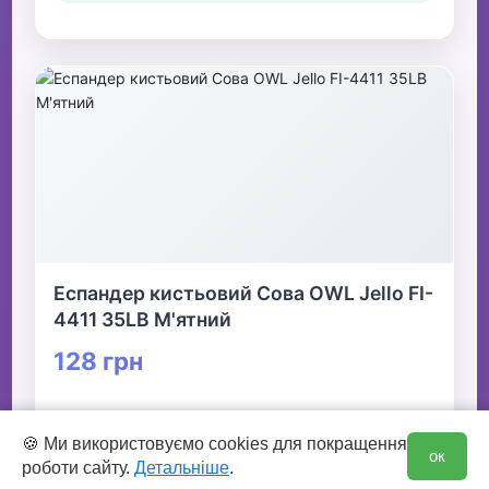
Еспандер кистьовий Сова OWL Jello FI-
4411 35LB М'ятний
128 грн
👆 Натисніть для детальної інформації
0
🍪 Ми використовуємо cookies для покращення
ок
роботи сайту.
Детальніше
.
🛒 В кошик