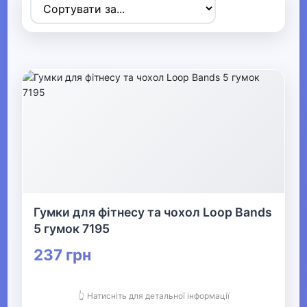
▼
Спортивні товари
▶
Ігрові види спорту
▶
Дайвінг
▶
Гумки для фітнесу та чохол Loop Bands
5 гумок 7195
Велосипеди та аксесуари
237 грн
Активні ігри Видалити
👆 Натисніть для детальної інформації
▶