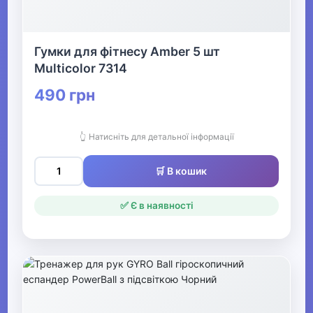
▶
Гумки для фітнесу Amber 5 шт
Електротранспорт
Multicolor 7314
490 грн
Фітнес та аеробіка Видалити
▶
👆 Натисніть для детальної інформації
Все для більярду
🛒 В кошик
▶
✅ Є в наявності
Аксесуари для спортивного
харчування
▶
Активний відпочинок, туризм та