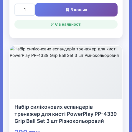
Спортивні аксесуари
🛒 В кошик
Все для боксу Видалити
✅ Є в наявності
▼
Фітнес та аеробіка
Еспандери
Спортивні обручі
Йога
Аксесуари для фітнесу
Набір силіконових еспандерів
Пояси та рукавички для
тренажер для кисті PowerPlay PP-4339
фітнесу
Grip Ball Set 3 шт Різнокольоровий
Степ платформи