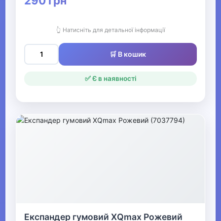
290 грн
Скакалки
👆 Натисніть для детальної інформації
М'ячі для фітнесу
🛒 В кошик
Балансувальні платформи
✅ Є в наявності
Обважнювачі
Упори для віджимань
Спортивні мати
Петлі TRX
Лямки, гачки, накладки для
фітнесу
Ролики для преса
Експандер гумовий XQmax Рожевий