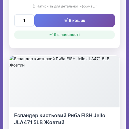
👆 Натисніть для детальної інформації
🛒 В кошик
✅ Є в наявності
Еспандер кистьовий Риба FISH Jello
JLA471 5LB Жовтий