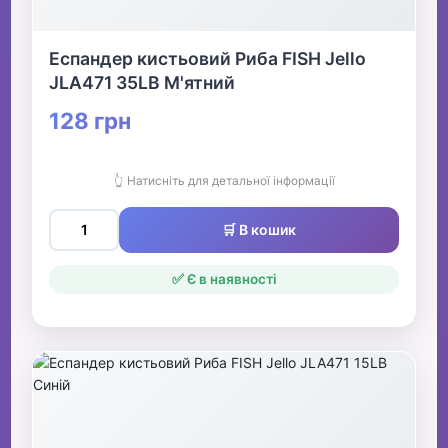
Еспандер кистьовий Риба FISH Jello
JLA471 35LB М'ятний
128 грн
👆 Натисніть для детальної інформації
🛒 В кошик
✅ Є в наявності