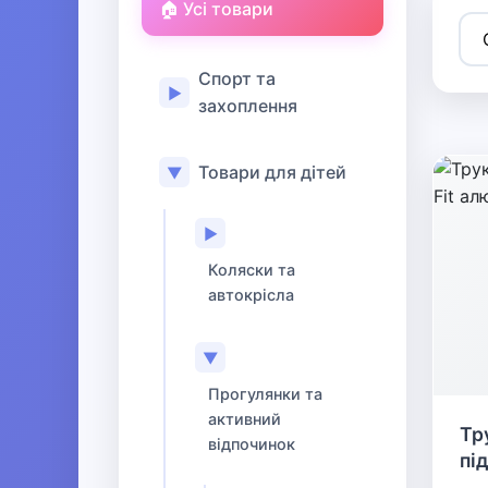
🏠 Усі товари
Спорт та
▶
захоплення
Товари для дітей
▼
▶
Коляски та
автокрісла
▼
Прогулянки та
активний
Тр
відпочинок
пі