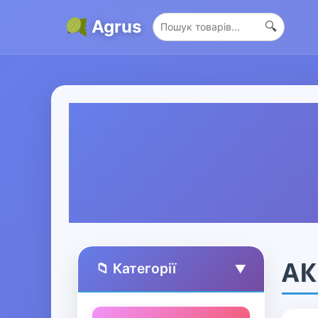
Agrus
🔍
АК
📁 Категорії
▲