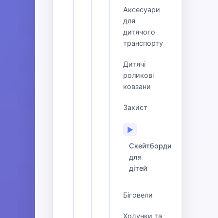
Аксесуари
для
дитячого
транспорту
Дитячі
роликові
ковзани
Захист
▶
Скейтборди
для
дітей
Біговели
Ходунки та