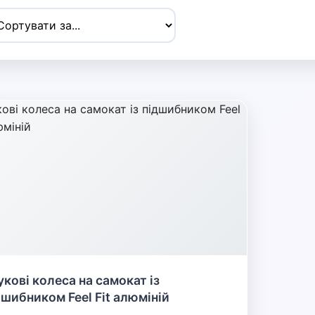
укові колеса на самокат із
дшибником Feel Fit алюміній