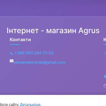
Інтернет - магазин Agrus
Контакти
+380 (50) 294-71-52
📞

olenahrehirchak@gmail.com


боти сайту.
Детальніше
.