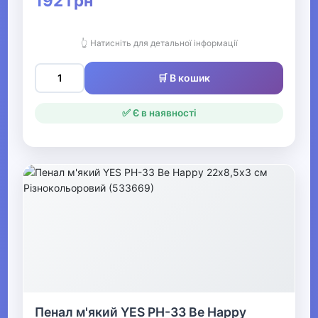
192 грн
Альбоми для малювання
Пластилін
👆 Натисніть для детальної інформації
Гравюри
🛒 В кошик
Фарби
✅ Є в наявності
Бутербродниці, сумки ланч-
бокси
Шкільні портфелі та папки
Лінійки, транспортири,
косинці
Циркулі та готовальні
Алфавіт, лічильні палички
Пенал м'який YES PH-33 Be Happy