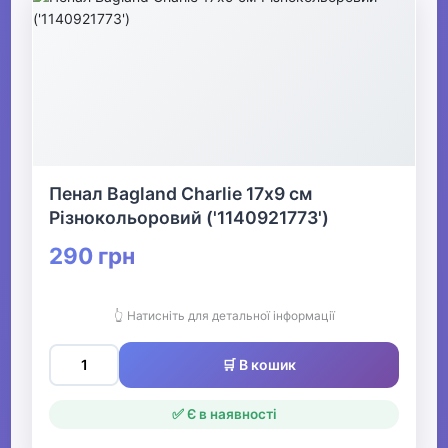
Пенал Bagland Charlie 17х9 см
Різнокольоровий ('1140921773')
290 грн
👆 Натисніть для детальної інформації
🛒 В кошик
✅ Є в наявності