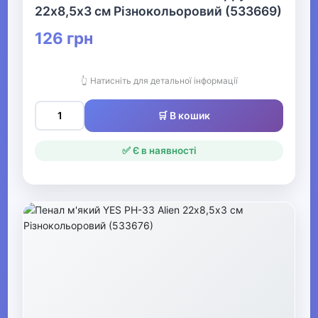
Крейда
22х8,5х3 см Різнокольоровий (533669)
Фломастери
126 грн
Ручки дитячі
👆 Натисніть для детальної інформації
Щоденники
🛒 В кошик
Щітки
✅ Є в наявності
Глобуси
Підручники, навчальні
посібники
Стругачки
Дитячі настільні набори та
підставки
Сумки шкільні