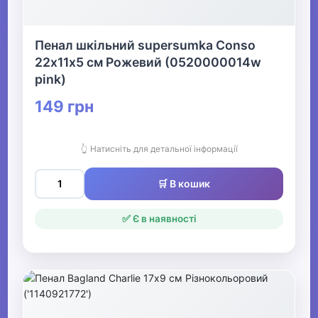
Пенал шкільний supersumka Conso
22х11х5 см Рожевий (0520000014w
pink)
149 грн
👆 Натисніть для детальної інформації
🛒 В кошик
✅ Є в наявності