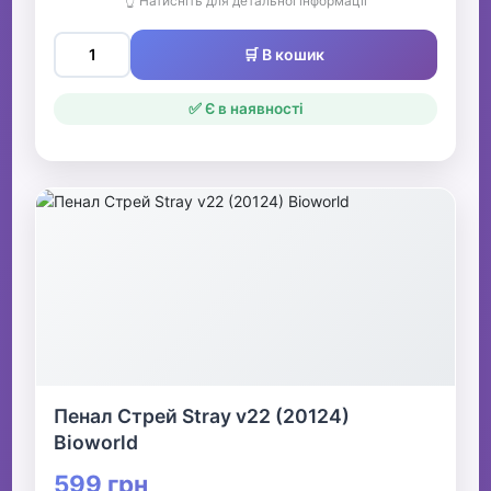
👆 Натисніть для детальної інформації
🛒 В кошик
✅ Є в наявності
Пенал Стрей Stray v22 (20124)
Bioworld
599 грн