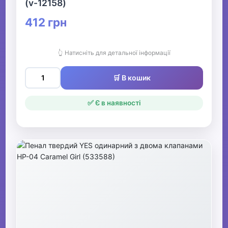
(v-12158)
412 грн
👆 Натисніть для детальної інформації
🛒 В кошик
✅ Є в наявності