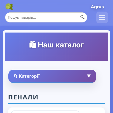
Agrus
🔍
🛍️ Наш каталог
📁 Категорії
▼
🏠 Усі товари
ПЕНАЛИ
Спорт та захоплення
▶