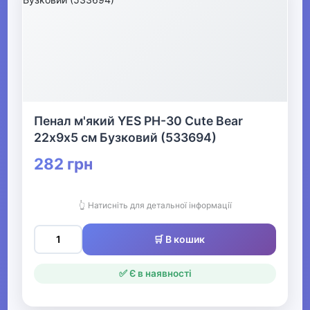
▶
Живопис та графіка
▶
Книги
Пенал м'який YES PH-30 Cute Bear
22х9х5 см Бузковий (533694)
Друкована продукція
282 грн
▶
Стенди для школи
👆 Натисніть для детальної інформації
🛒 В кошик
✅ Є в наявності