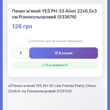
Настінні карти
Пенал м'який YES PH-33 Alien 22х8,5х3
см Різнокольоровий (533676)
Фартухи для творчості
126 грн
Канцелярські набори для
школярів
👆 Натисніть для детальної інформації
Сумки для взуття
🛒 В кошик
Тренажери для письма та
читання
✅ Є в наявності
Зошити-словники
Тубуси для паперу
▶
Паперова продукція