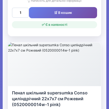
👆 Натисніть для детальної інформації
🛒 В кошик
✅ Є в наявності
Пенал шкільний supersumka Conso
циліндрічний 22х7х7 см Рожевий
(0520000014w-1 pink)