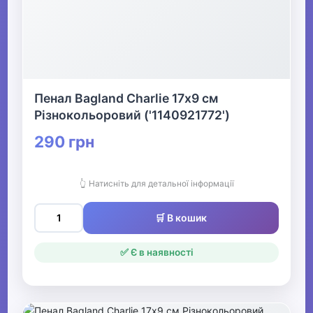
Пенал Bagland Charlie 17х9 см
Різнокольоровий ('1140921772')
290 грн
👆 Натисніть для детальної інформації
🛒 В кошик
✅ Є в наявності