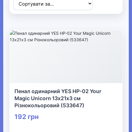
Товари для дітей
▶
Одяг, взуття та аксесуари
▶
Офіс, школа, книги
▼
▼
Канцелярія
▼
Пенал одинарний YES HP-02 Your
Magic Unicorn 13х21х3 см
Шкільне приладдя та творчість
Різнокольоровий (533647)
192 грн
Шкільні набори та ранці
Все для школи