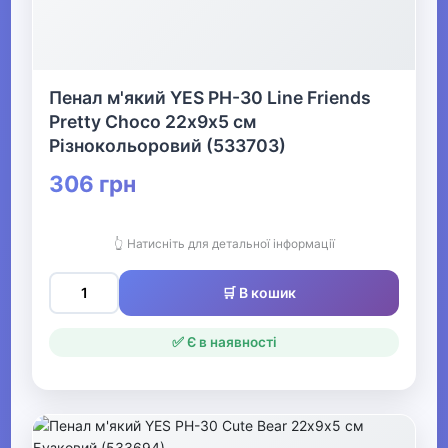
▶
Архівування та діловодство
Пенал м'який YES PH-30 Line Friends
Pretty Choco 22х9х5 см
▶
Різнокольоровий (533703)
Письмові речі
306 грн
▶
👆 Натисніть для детальної інформації
Преміум канцелярія, бізнес-
подарунки
🛒 В кошик
▶
✅ Є в наявності
Офісне приладдя
Література