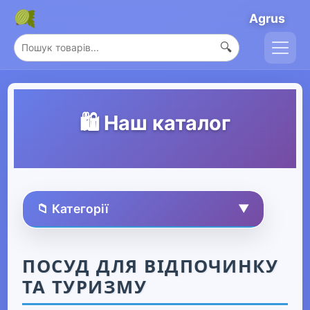
Agrus
🔍
🛍️ Наш каталог
📁 Категорії
▼
🏠 Усі товари
ПОСУД ДЛЯ ВІДПОЧИНКУ
ТА ТУРИЗМУ
Спорт та захоплення
▼