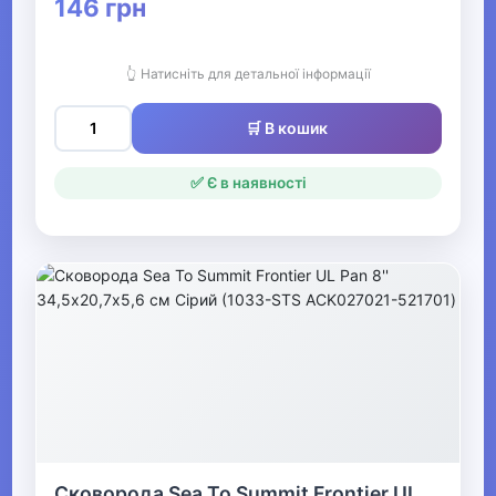
146 грн
Пошукові магніти
Тактична медицина
👆 Натисніть для детальної інформації
🛒 В кошик
▶
Оптичні прилади
✅ Є в наявності
Рації
▶
Рибалка
▶
Мультинструменти, ножі,
точила та аксесуари
Сковорода Sea To Summit Frontier UL