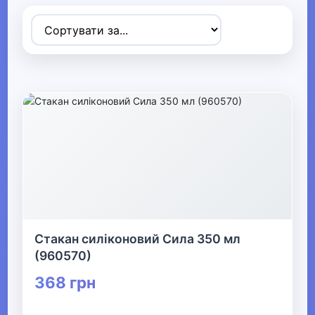
▶
Спортивні товари
▼
Активний відпочинок, туризм та
хобі
▶
Радіокеровані моделі
▶
Стакан силіконовий Сила 350 мл
Туризм та кемпінг
(960570)
368 грн
▼
Аксесуари для активного