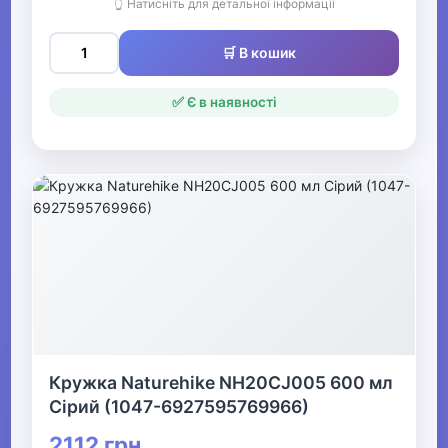
👆 Натисніть для детальної інформації
🛒 В кошик
✅ Є в наявності
Кружка Naturehike NH20CJ005 600 мл
Сірий (1047-6927595769966)
2112 грн