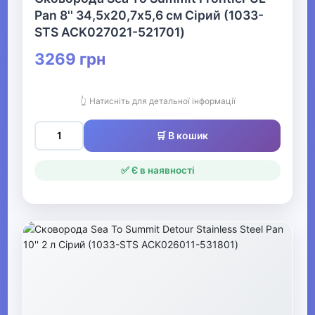
▶
Pan 8'' 34,5х20,7х5,6 см Сірий (1033-
STS ACK027021-521701)
Човни та аксесуари
3269 грн
Металошукачі
👆 Натисніть для детальної інформації
▶
🛒 В кошик
Музичні інструменти та обладнання
✅ Є в наявності
▶
Кінний спорт
Товари для дітей
▶
Одяг, взуття та аксесуари
▶