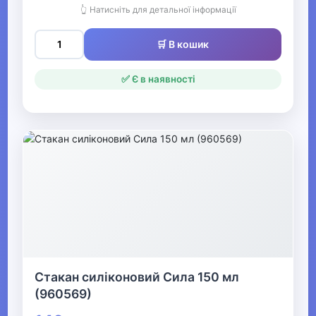
👆 Натисніть для детальної інформації
відпочинку та туризму
🛒 В кошик
Набори для пікніка
✅ Є в наявності
Посуд для відпочинку та
туризму
Ліхтарі та аксесуари
Запальнички та аксесуари
Туристичні грілки
Трекінгові палиці
Туристичний інструмент та
аксесуари
Стакан силіконовий Сила 150 мл
(960569)
Туристичне гідрообладнання