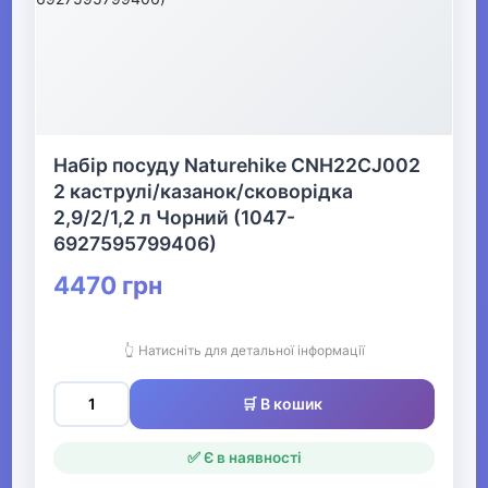
Набір посуду Naturehike CNH22CJ002
2 каструлі/казанок/сковорідка
2,9/2/1,2 л Чорний (1047-
6927595799406)
4470 грн
👆 Натисніть для детальної інформації
🛒 В кошик
✅ Є в наявності