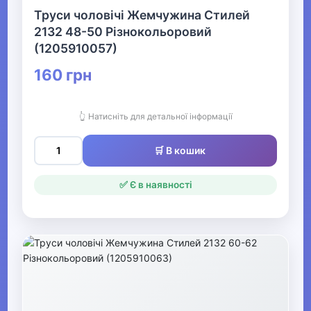
▶
Труси чоловічі Жемчужина Стилей
2132 48-50 Різнокольоровий
Жіночий нічний та
(1205910057)
домашній одяг
160 грн
▶
Жіночі панчішно-
👆 Натисніть для детальної інформації
шкарпеткові вироби
🛒 В кошик
▶
✅ Є в наявності
Чоловічі шкарпетки та
гетри
▶
Чоловічий нічний та
домашній одяг