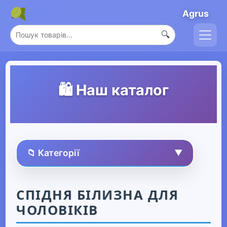
Agrus
🔍
🛍️ Наш каталог
📁 Категорії
▼
🏠 Усі товари
СПІДНЯ БІЛИЗНА ДЛЯ
ЧОЛОВІКІВ
Спорт та захоплення
▶