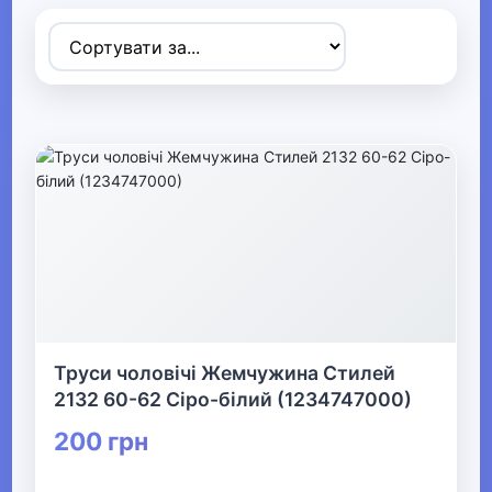
Товари для дітей
▶
Одяг, взуття та аксесуари
▼
▶
Сумки та аксесуари
▼
Одяг
Термобілизна
Труси чоловічі Жемчужина Стилей
2132 60-62 Сіро-білий (1234747000)
▶
200 грн
Дитячий одяг