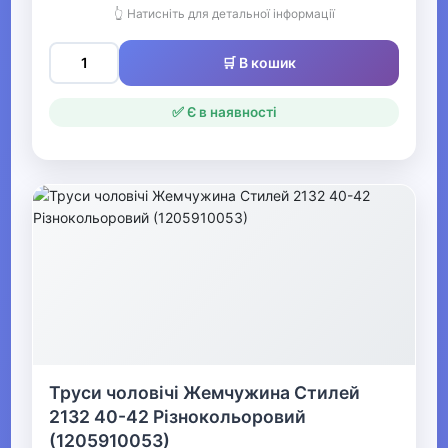
👆 Натисніть для детальної інформації
Одяг для мисливців та рибалок
▶
🛒 В кошик
Одяг для чоловіків
✅ Є в наявності
▼
Білизна
▶
Продаж жіночої нижньої
білизни
▼
Труси чоловічі Жемчужина Стилей
Спідня білизна для
2132 40-42 Різнокольоровий
чоловіків
(1205910053)