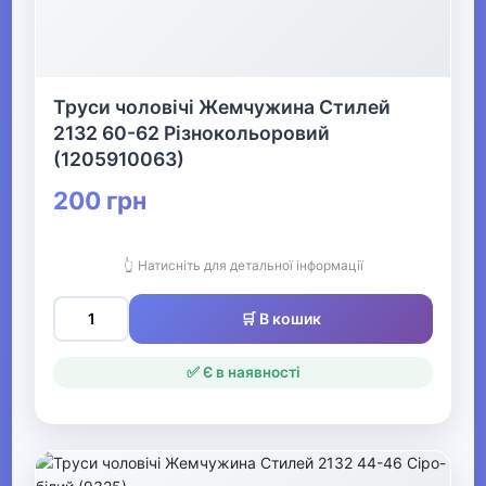
▶
Жіночий одяг
Труси чоловічі Жемчужина Стилей
2132 60-62 Різнокольоровий
▶
(1205910063)
Спецодяг
200 грн
▶
👆 Натисніть для детальної інформації
Прикраси
🛒 В кошик
▶
✅ Є в наявності
Святкові вбрання та прикраси
▶
Взуття