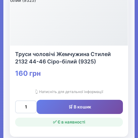
Все для пляжу
Офіс, школа, книги
▶
Труси чоловічі Жемчужина Стилей
2132 44-46 Сіро-білий (9325)
160 грн
👆 Натисніть для детальної інформації
🛒 В кошик
✅ Є в наявності