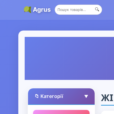
Agrus
🔍
ЖІ
📁 Категорії
▲