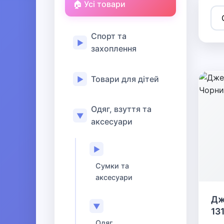
🏠 Усі товари
Спорт та
▶
захоплення
Товари для дітей
▶
Одяг, взуття та
▼
аксесуари
▶
Сумки та
аксесуари
Дж
▼
13
Одяг