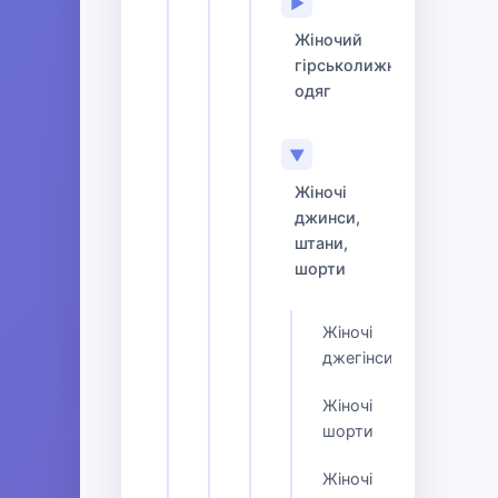
▶
Жіночий
гірськолижний
одяг
▼
Жіночі
джинси,
штани,
шорти
Жіночі
джегінси
Жіночі
шорти
Жіночі