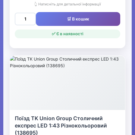
зброя
👆 Натисніть для детальної інформації
🛒 В кошик
Радіокеровані іграшки
Залізниця та аксесуари
✅ Є в наявності
Іграшкові машинки та техніка
Автомобільні треки
Колекційні модельки
Іграшкова зброя
Моделювання
Гаражі та паркінги для
Поїзд TK Union Group Столичний
машинок
експрес LED 1:43 Різнокольоровий
(138695)