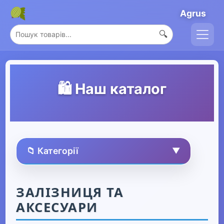
Agrus
🔍
🛍️ Наш каталог
📁 Категорії
▼
🏠 Усі товари
ЗАЛІЗНИЦЯ ТА
АКСЕСУАРИ
Спорт та захоплення
▶