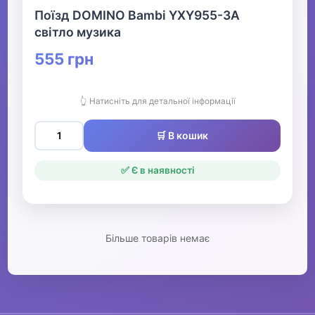
Поїзд DOMINO Bambi YXY955-3A
Дитяча кімната
світло музика
555 грн
▶
Для найменших
👆 Натисніть для детальної інформації
Гігієна та догляд за дитиною
🛒 В кошик
▶
✅ Є в наявності
Товари для мам
Конструктори LEGO
Більше товарів немає
Одяг, взуття та аксесуари
▶
Офіс, школа, книги
▶