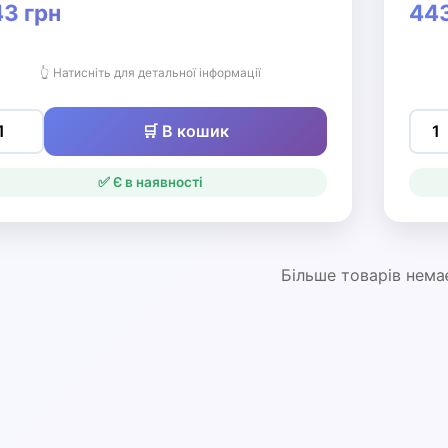
3 грн
443
👆 Натисніть для детальної інформації
🛒 В кошик
✅ Є в наявності
Більше товарів нема