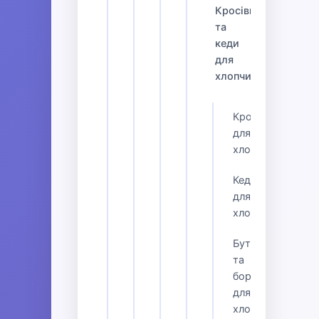
Кросівки
та
кеди
для
хлопчиків
Кросівки
для
хлопчиків
Кеди
для
хлопчиків
Бутси
та
борцівки
для
хлопчиків