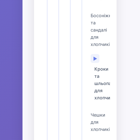
Босоніжки
та
сандалі
для
хлопчиків
▶
Кроки
та
шльопанці
для
хлопчиків
Чешки
для
хлопчиків