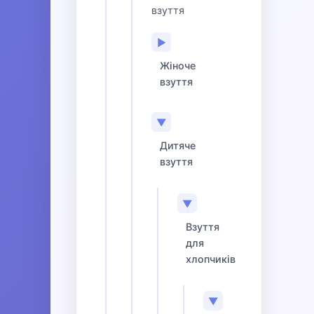
взуття
▶
Жіноче
взуття
▼
Дитяче
взуття
▼
Взуття
для
хлопчиків
▼