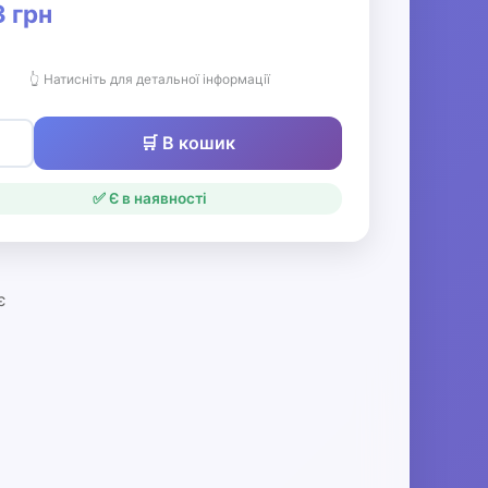
 грн
👆 Натисніть для детальної інформації
🛒 В кошик
✅ Є в наявності
є