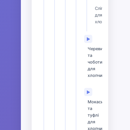
Сліпони
для
хлопчиків
▶
Черевики
та
чоботи
для
хлопчиків
▶
Мокасини
та
туфлі
для
хлопчиків