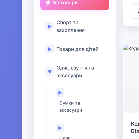
🏠 Усі товари
Спорт та
▶
захоплення
Товари для дітей
▶
Одяг, взуття та
▼
аксесуари
▶
Сумки та
аксесуари
Ке
▶
Бі
Одяг