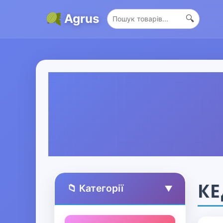
Agrus
🔍
КЕ
📁 Категорії
▲