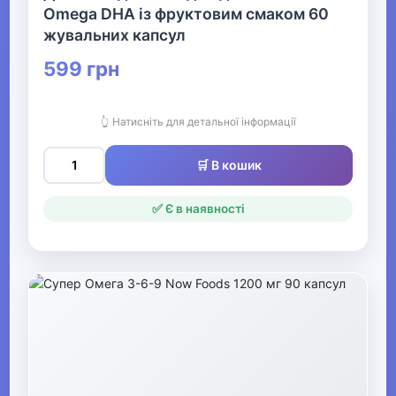
Omega DHA із фруктовим смаком 60
Замінники живлення
жувальних капсул
Риб'ячий жир та омега
599 грн
Пробіотики та пребіотики
👆 Натисніть для детальної інформації
Післятренувальний комплекс
🛒 В кошик
▶
✅ Є в наявності
Басейн та аквафітнес
▶
Бокс та єдиноборства
▶
Електротранспорт