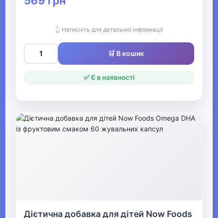
569 грн
БАДи
Креатин
👆 Натисніть для детальної інформації
Протеїн
🛒 В кошик
Амінокислоти
✅ Є в наявності
Жироспалювачі
Гейнери
Натуральні добавки та
екстракти
Вітаміни та мінерали
Ізотоніки
Передтренувальні комплекси
Дієтична добавка для дітей Now Foods