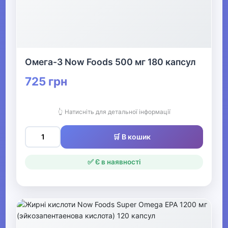
▶
Кінний спорт
Омега-3 Now Foods 500 мг 180 капсул
725 грн
Товари для дітей
▶
👆 Натисніть для детальної інформації
Одяг, взуття та аксесуари
▶
🛒 В кошик
Офіс, школа, книги
▶
✅ Є в наявності