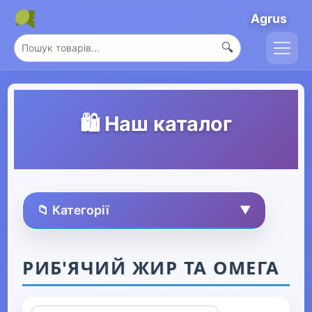
Agrus
🔍
🛍️ Наш каталог
📁 Категорії
▼
🏠 Усі товари
РИБ'ЯЧИЙ ЖИР ТА ОМЕГА
Спорт та захоплення
▼