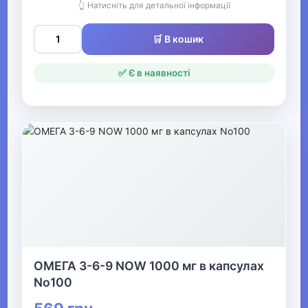
👆 Натисніть для детальної інформації
Спортивні аксесуари
🛒 В кошик
Все для боксу Видалити
✅ Є в наявності
▶
Фітнес та аеробіка
▶
Зимові види спорту
▶
Тренажери та спортивне
обладнання
ОМЕГА 3-6-9 NOW 1000 мг в капсулах
No100
▼