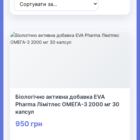
▼
Спортивні товари
▶
Ігрові види спорту
▶
Дайвінг
▶
Біологічно активна добавка EVA
Pharma Лімітлес ОМЕГА-3 2000 мг 30
Велосипеди та аксесуари
капсул
Активні ігри Видалити
950 грн
▶