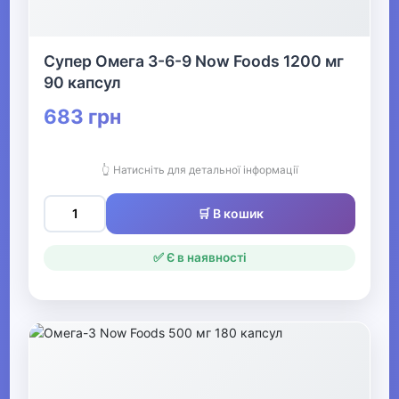
Фітнес та аеробіка Видалити
Супер Омега 3-6-9 Now Foods 1200 мг
▶
90 капсул
Все для більярду
683 грн
▶
👆 Натисніть для детальної інформації
Аксесуари для спортивного
харчування
🛒 В кошик
✅ Є в наявності
▶
Активний відпочинок, туризм та
хобі
▶
Музичні інструменти та обладнання