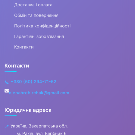
▶
Доставка і оплата
Клавішні інструменти
Обмін та повернення
Політика конфіденційності
▶
Гарантійні зобов'язання
Ударні інструменти
Контакти
▶
Контакти
Духові інструменти
+380 (50) 294-71-52
📞
▶
olenahrehirchak@gmail.com
Звукозапис
Юридична адреса
▼
Про-аудіо
Україна, Закарпатська обл.
📍
м. Рахів, вул. Вербник 6