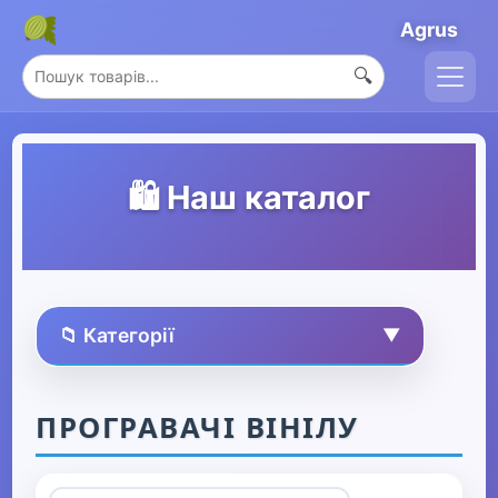
Agrus
🔍
🛍️ Наш каталог
📁 Категорії
▼
🏠 Усі товари
ПРОГРАВАЧІ ВІНІЛУ
Спорт та захоплення
▼