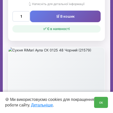
👆 Натисніть для детальної інформації
🛒 В кошик
✅ Є в наявності
0
Сукня RiMari Аула СК 0125 48 Чорний
🍪 Ми використовуємо cookies для покращення
ок
роботи сайту.
Детальніше
.
(21579)