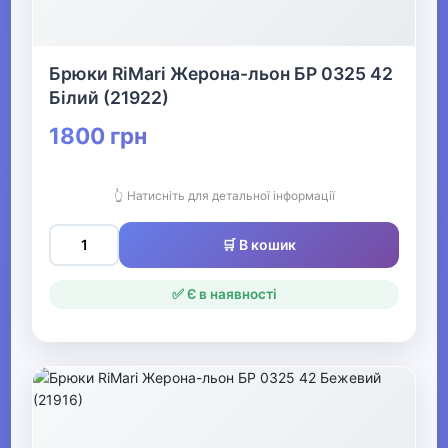
Взуття
Все для пляжу
Брюки RiMari Жерона-льон БР 0325 42
Білий (21922)
1800 грн
Офіс, школа, книги
▶
👆 Натисніть для детальної інформації
🛒 В кошик
✅ Є в наявності