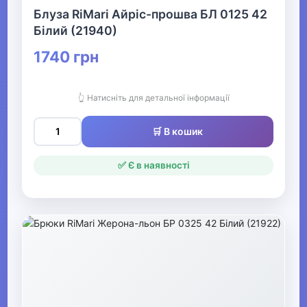
Блуза RiMari Айріс-прошва БЛ 0125 42
▶
Білий (21940)
Весільний одяг
1740 грн
▶
👆 Натисніть для детальної інформації
Спецодяг
🛒 В кошик
✅ Є в наявності
▶
Прикраси
▶
Святкові вбрання та прикраси
▶