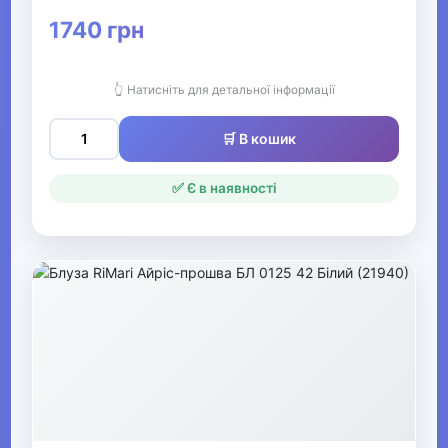
▶
1740 грн
Жіночі футболки та
майки
👆 Натисніть для детальної інформації
▶
🛒 В кошик
Жіночі костюми та
жакети
✅ Є в наявності
▶
Жіночі сукні, сарафани та
спідниці
▶
Жіночий спортивний одяг
Жіночі комбінезони