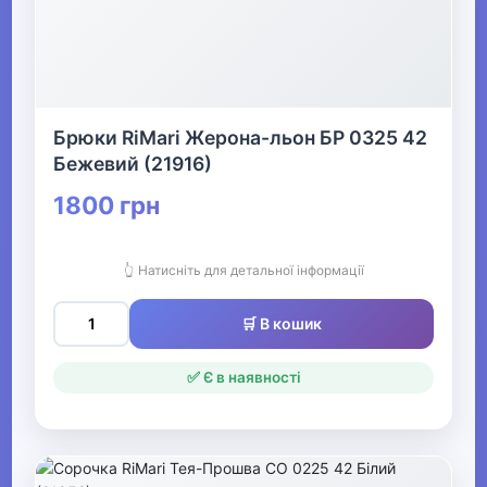
Брюки RiMari Жерона-льон БР 0325 42
Бежевий (21916)
1800 грн
👆 Натисніть для детальної інформації
🛒 В кошик
✅ Є в наявності