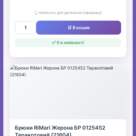
👆 Натисніть для детальної інформації
🛒 В кошик
✅ Є в наявності
Брюки RiMari Жерона БР 0125452
Теракотовий (21604)