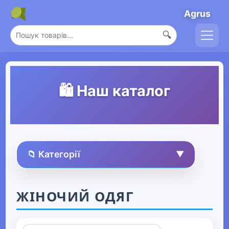
Agrus
🔍
🛍️ Наш каталог
📁 Категорії
▼
🏠 Усі товари
ЖІНОЧИЙ ОДЯГ
Спорт та захоплення
▶