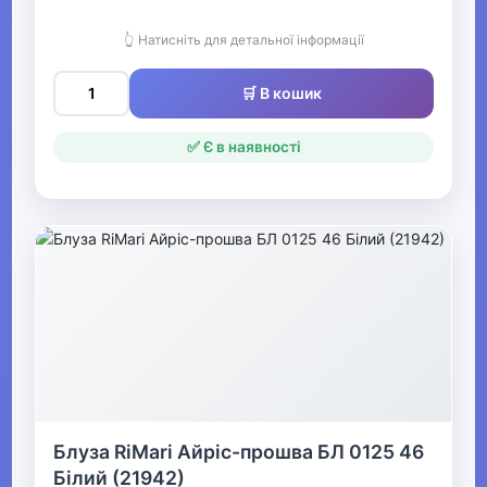
Жіночі худі, толстовки та
светри
👆 Натисніть для детальної інформації
🛒 В кошик
▶
Жіночий гірськолижний
✅ Є в наявності
одяг
▶
Жіночі джинси, штани,
шорти
▶
Жіночі блузки та сорочки
Жіночі вишиванки
Блуза RiMari Айріс-прошва БЛ 0125 46
Білий (21942)