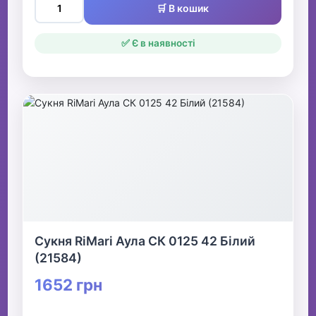
🛒 В кошик
✅ Є в наявності
Сукня RiMari Аула СК 0125 42 Білий
(21584)
1652 грн