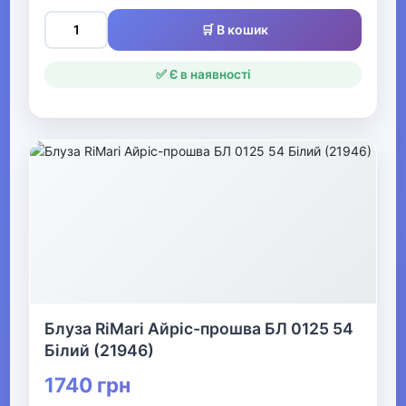
Одяг для мисливців та рибалок
🛒 В кошик
▶
✅ Є в наявності
Одяг для чоловіків
▶
Білизна
▼
Жіночий одяг
▶
Блуза RiMari Айріс-прошва БЛ 0125 54
Жіночий верхній одяг
Білий (21946)
1740 грн
▶