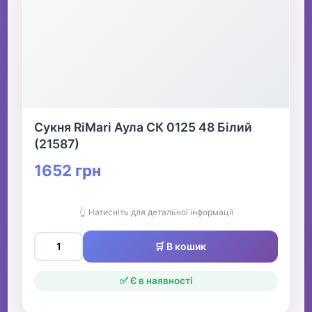
Сукня RiMari Аула СК 0125 48 Білий
(21587)
1652 грн
👆 Натисніть для детальної інформації
🛒 В кошик
✅ Є в наявності