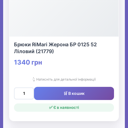
Брюки RiMari Жерона БР 0125 52
Ліловий (21779)
1340 грн
👆 Натисніть для детальної інформації
🛒 В кошик
✅ Є в наявності