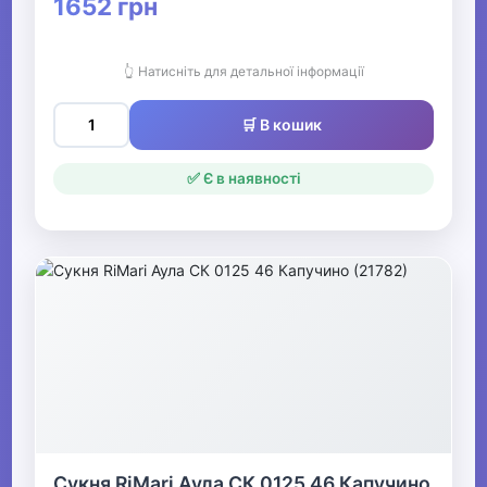
1652 грн
👆 Натисніть для детальної інформації
🛒 В кошик
✅ Є в наявності
Сукня RiMari Аула СК 0125 46 Капучино