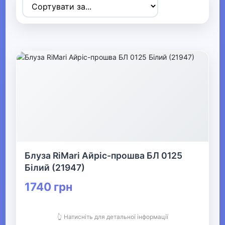
Товари для дітей
▶
Одяг, взуття та аксесуари
▼
▶
Сумки та аксесуари
▼
Одяг
Блуза RiMari Айріс-прошва БЛ 0125
Термобілизна
Білий (21947)
1740 грн
▶
Дитячий одяг
👆 Натисніть для детальної інформації