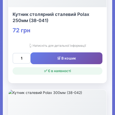
▶
Кутник столярний сталевий Polax
Архівування та діловодство
250мм (38-041)
72 грн
▶
Письмові речі
👆 Натисніть для детальної інформації
▶
🛒 В кошик
Преміум канцелярія, бізнес-
подарунки
✅ Є в наявності
▶
Офісне приладдя
Література