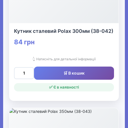
▶
Живопис та графіка
Кутник сталевий Polax 300мм (38-042)
▶
84 грн
Книги
👆 Натисніть для детальної інформації
Друкована продукція
🛒 В кошик
▶
Стенди для школи
✅ Є в наявності