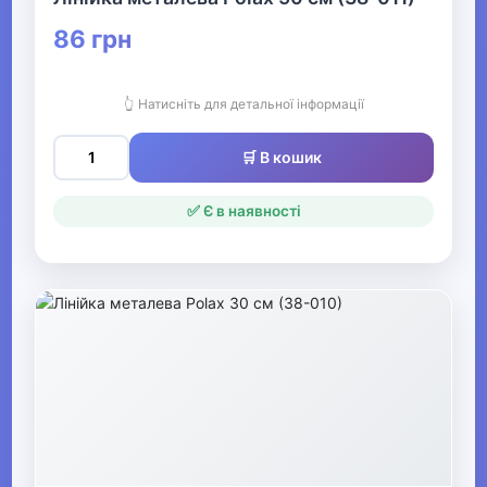
Крейда
86 грн
Фломастери
Ручки дитячі
👆 Натисніть для детальної інформації
Щоденники
🛒 В кошик
Щітки
✅ Є в наявності
Глобуси
Підручники, навчальні
посібники
Стругачки
Дитячі настільні набори та
підставки
Сумки шкільні