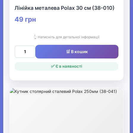
Лінійка металева Polax 30 см (38-010)
Настінні карти
49 грн
Фартухи для творчості
Канцелярські набори для
👆 Натисніть для детальної інформації
школярів
🛒 В кошик
Сумки для взуття
✅ Є в наявності
Тренажери для письма та
читання
Зошити-словники
Тубуси для паперу
▶
Паперова продукція