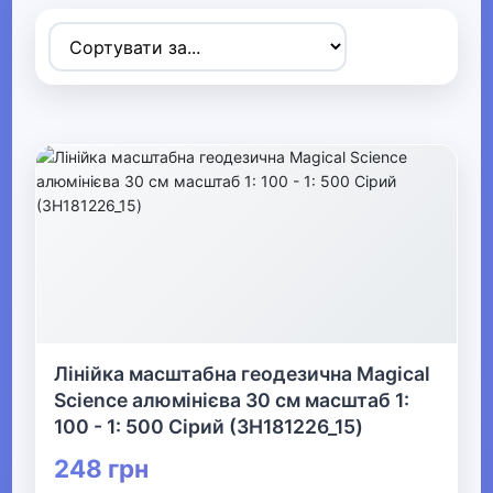
Товари для дітей
▶
Одяг, взуття та аксесуари
▶
Офіс, школа, книги
▼
▼
Канцелярія
▼
Шкільне приладдя та творчість
Лінійка масштабна геодезична Magical
Science алюмінієва 30 см масштаб 1:
100 - 1: 500 Сірий (3H181226_15)
Шкільні набори та ранці
248 грн
Все для школи