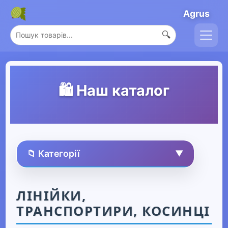
Agrus
🔍
🛍️ Наш каталог
📁 Категорії
▼
🏠 Усі товари
ЛІНІЙКИ,
ТРАНСПОРТИРИ, КОСИНЦІ
Спорт та захоплення
▶