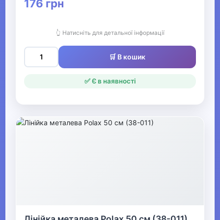
176 грн
Альбоми для малювання
Пластилін
👆 Натисніть для детальної інформації
Гравюри
🛒 В кошик
Фарби
✅ Є в наявності
Бутербродниці, сумки ланч-
бокси
Шкільні портфелі та папки
Лінійки, транспортири,
косинці
Циркулі та готовальні
Алфавіт, лічильні палички
Лінійка металева Polax 50 см (38-011)