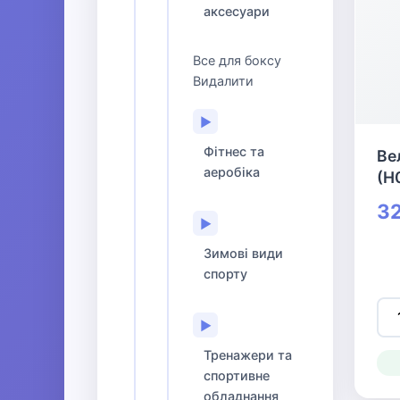
аксесуари
Все для боксу
Видалити
▶
Фітнес та
Ве
аеробіка
(H
32
▶
Зимові види
спорту
▶
Тренажери та
спортивне
обладнання