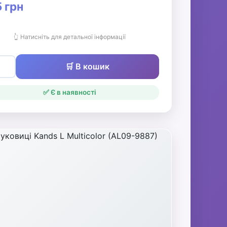
 грн
👆 Натисніть для детальної інформації
🛒 В кошик
✅ Є в наявності