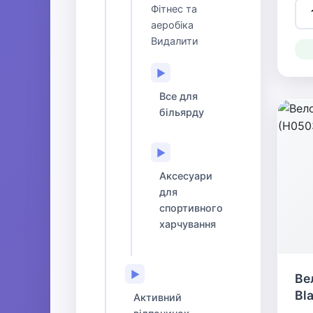
Фітнес та
аеробіка
Видалити
▶
Все для
більярду
▶
Аксесуари
для
спортивного
харчування
▶
Ве
Bl
Активний