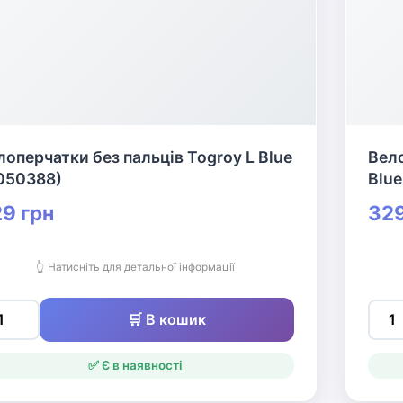
лоперчатки без пальців Togroy L Blue
Вело
050388)
Blue
9 грн
329
👆 Натисніть для детальної інформації
🛒 В кошик
✅ Є в наявності