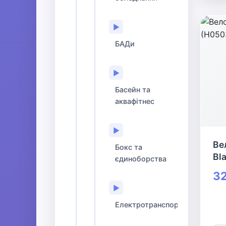
▶
БАДи
▶
Басейн та
аквафітнес
▶
Ве
Бокс та
Bl
єдиноборства
32
▶
Електротранспорт