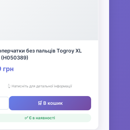
перчатки без пальців Togroy XL
 (H050389)
 грн
👆 Натисніть для детальної інформації
🛒 В кошик
✅ Є в наявності