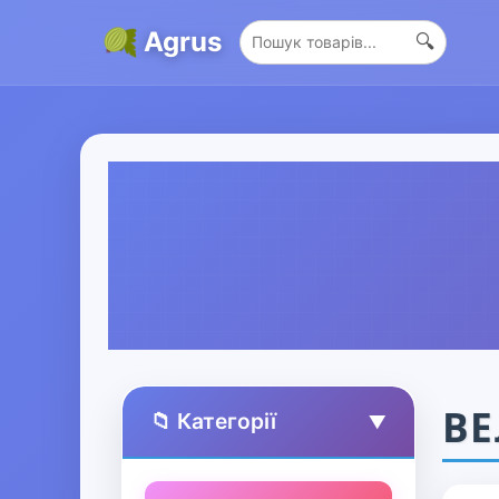
Agrus
🔍
ВЕ
📁 Категорії
▲