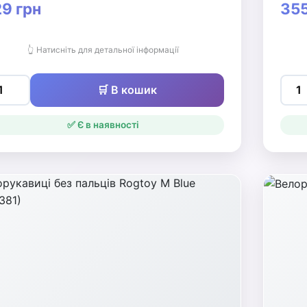
9 грн
355
👆 Натисніть для детальної інформації
🛒 В кошик
✅ Є в наявності