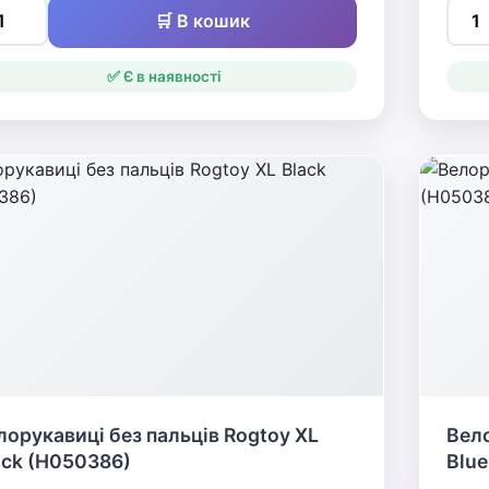
🛒 В кошик
✅ Є в наявності
лорукавиці без пальців Rogtoy XL
Вело
ack (H050386)
Blue