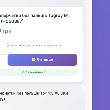
перчатки без пальців Togroy M
 (H050387)
 грн
👆 Натисніть для детальної інформації
🛒 В кошик
✅ Є в наявності