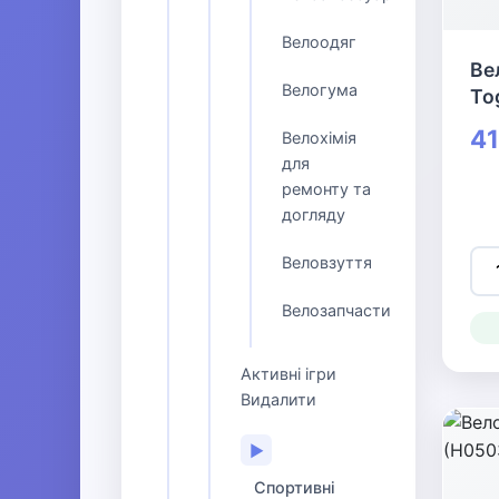
Велоодяг
Ве
Велогума
To
41
Велохімія
для
ремонту та
догляду
Веловзуття
Велозапчастини
Активні ігри
Видалити
▶
Спортивні