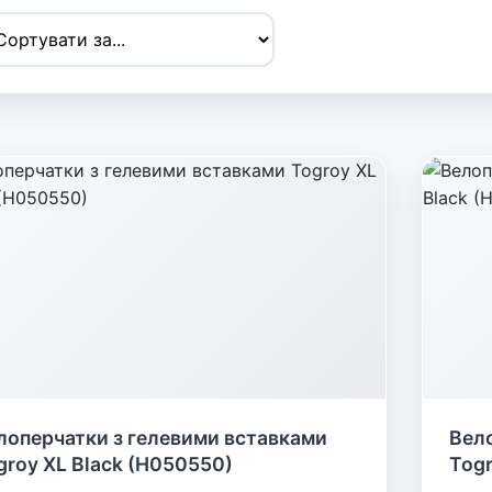
лоперчатки з гелевими вставками
Вел
groy XL Black (H050550)
Togr