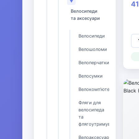
▼
41
Велосипеди
та аксесуари
Велосипеди
Велошоломи
Велоперчатки
Велосумки
Велокомп'ютери
Фляги для
велосипеда
та
флягоутримувачі
Велоаксесуари