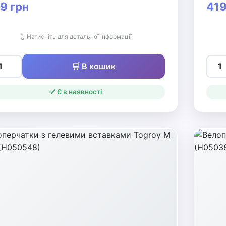
9 грн
419
👆 Натисніть для детальної інформації
🛒 В кошик
✅ Є в наявності