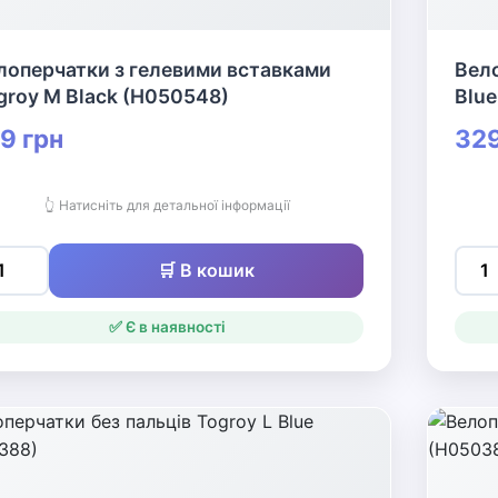
лоперчатки з гелевими вставками
Вело
groy M Black (H050548)
Blue
9 грн
329
👆 Натисніть для детальної інформації
🛒 В кошик
✅ Є в наявності