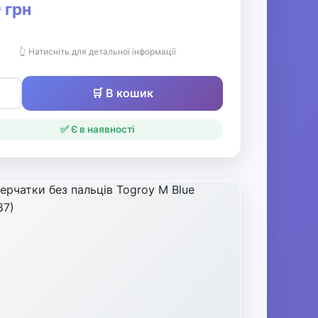
 грн
👆 Натисніть для детальної інформації
🛒 В кошик
✅ Є в наявності