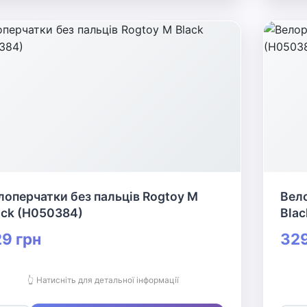
лоперчатки без пальців Rogtoy M
Вело
ack (H050384)
Blac
9 грн
329
👆 Натисніть для детальної інформації