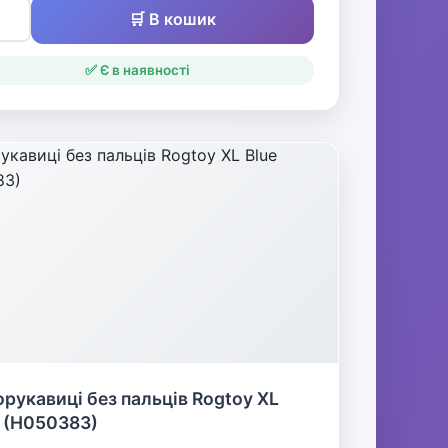
🛒 В кошик
✅ Є в наявності
рукавиці без пальців Rogtoy XL
 (H050383)