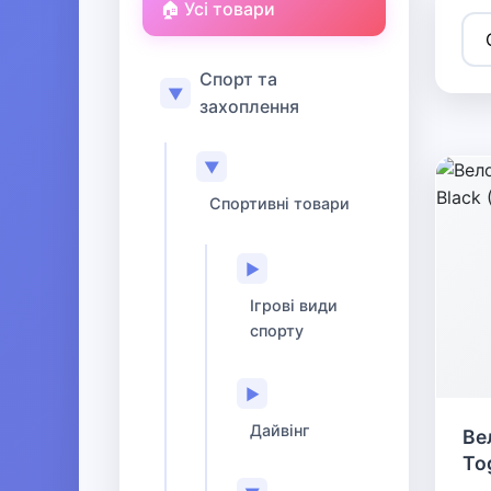
🏠 Усі товари
Спорт та
▼
захоплення
▼
Спортивні товари
▶
Ігрові види
спорту
▶
Дайвінг
Ве
To