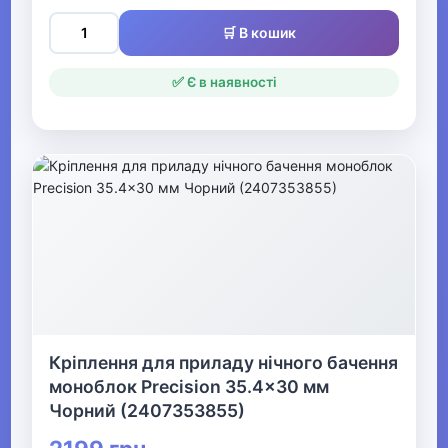
відпочинку та туризму
🛒 В кошик
▼
✅ Є в наявності
Оптичні прилади
Біноклі
Телескопи
Домашні планетарії
Мікроскопи
Підзорні труби
Кріплення для приладу нічного бачення
Аксесуари для оптики
моноблок Precision 35.4x30 мм
Чорний (2407353855)
Збільшувальне скло