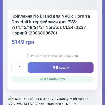
Кріплення No Brand для NVG c Horn та
Dovetail інтерфейсами для PVS-
7/14/15/18/21/31 Norotos CL24-0237
Чорний (2386808678)
5149 грн
👆 Натисніть для детальної інформації
🛒 В кошик
✅ Є в наявності