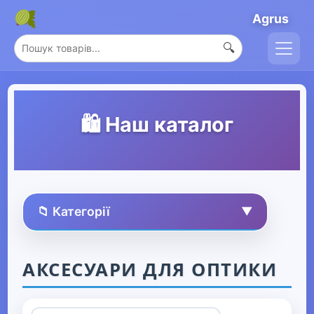
Agrus
🔍
🛍️ Наш каталог
📁 Категорії
▼
🏠 Усі товари
АКСЕСУАРИ ДЛЯ ОПТИКИ
Спорт та захоплення
▼