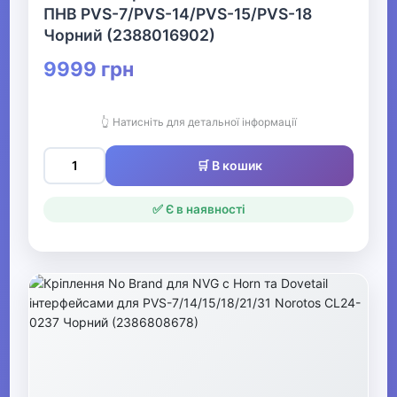
ПНВ PVS-7/PVS-14/PVS-15/PVS-18
Музичні інструменти та обладнання
Чорний (2388016902)
9999 грн
▶
Кінний спорт
👆 Натисніть для детальної інформації
🛒 В кошик
Товари для дітей
▶
✅ Є в наявності
Одяг, взуття та аксесуари
▶
Офіс, школа, книги
▶