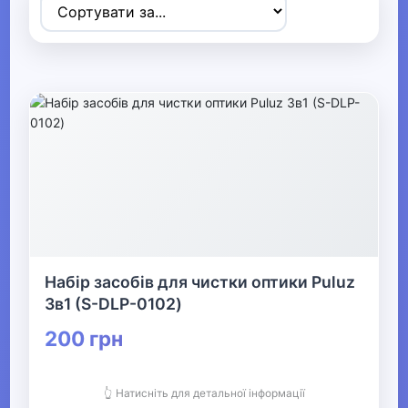
▶
Спортивні товари
▼
Активний відпочинок, туризм та
хобі
▶
Радіокеровані моделі
Набір засобів для чистки оптики Puluz
▶
3в1 (S-DLP-0102)
Туризм та кемпінг
200 грн
▶
👆 Натисніть для детальної інформації
Аксесуари для активного