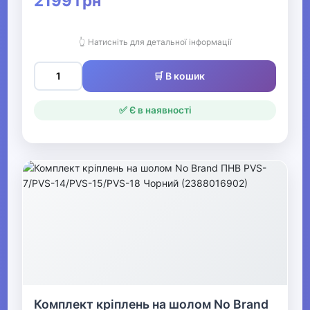
2199 грн
Рації
👆 Натисніть для детальної інформації
▶
🛒 В кошик
Рибалка
✅ Є в наявності
▶
Мультинструменти, ножі,
точила та аксесуари
▶
Човни та аксесуари
Металошукачі
▶
Комплект кріплень на шолом No Brand