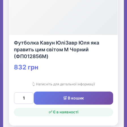
Футболка Кавун ЮліЗавр Юля яка
править цим світом M Чорний
(ФП012856M)
832 грн
👆 Натисніть для детальної інформації
🛒 В кошик
✅ Є в наявності