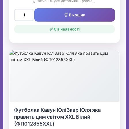
👆 Натисніть для детальної інформації
🛒 В кошик
✅ Є в наявності
Футболка Кавун ЮліЗавр Юля яка
править цим світом XXL Білий
(ФП012855XXL)