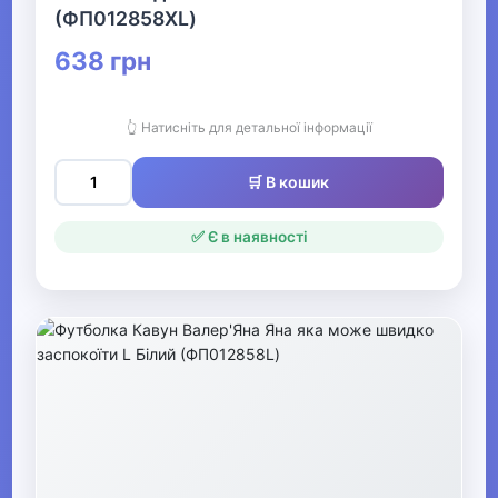
Жіночі худі, толстовки та
(ФП012858XL)
светри
638 грн
▶
👆 Натисніть для детальної інформації
Жіночий гірськолижний
одяг
🛒 В кошик
▶
✅ Є в наявності
Жіночі джинси, штани,
шорти
▶
Жіночі блузки та сорочки
Жіночі вишиванки