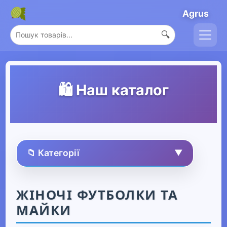
Agrus
🔍
🛍️ Наш каталог
📁 Категорії
▼
🏠 Усі товари
ЖІНОЧІ ФУТБОЛКИ ТА
МАЙКИ
Спорт та захоплення
▶