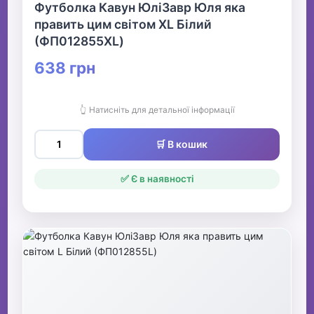
Футболка Кавун ЮліЗавр Юля яка
править цим світом XL Білий
(ФП012855XL)
638 грн
👆 Натисніть для детальної інформації
🛒 В кошик
✅ Є в наявності