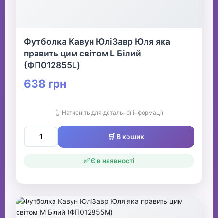
Футболка Кавун ЮліЗавр Юля яка
править цим світом L Білий
(ФП012855L)
638 грн
👆 Натисніть для детальної інформації
🛒 В кошик
✅ Є в наявності