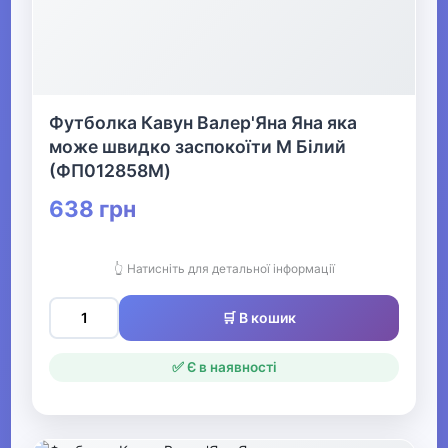
▶
Жіночі сукні, сарафани та
спідниці
Футболка Кавун Валер'Яна Яна яка
▶
може швидко заспокоїти M Білий
Жіночий спортивний одяг
(ФП012858M)
638 грн
Жіночі комбінезони
▶
👆 Натисніть для детальної інформації
Весільний одяг
🛒 В кошик
✅ Є в наявності
▶
Спецодяг