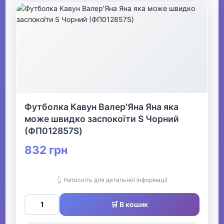
Футболка Кавун Валер'Яна Яна яка
може швидко заспокоїти S Чорний
(ФП012857S)
832 грн
👆 Натисніть для детальної інформації
🛒 В кошик