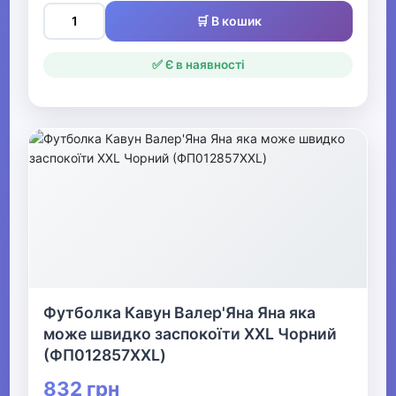
🛒 В кошик
✅ Є в наявності
Футболка Кавун Валер'Яна Яна яка
може швидко заспокоїти XXL Чорний
(ФП012857XXL)
832 грн