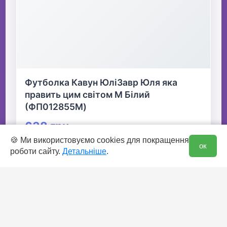
Футболка Кавун ЮліЗавр Юля яка
править цим світом M Білий
(ФП012855M)
638 грн
0
🍪 Ми використовуємо cookies для покращення
ок
роботи сайту.
Детальніше
.
👆 Натисніть для детальної інформації
🛒 В кошик
✅ Є в наявності