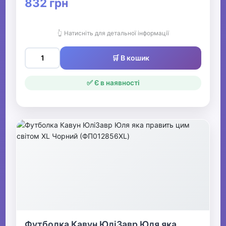
832 грн
👆 Натисніть для детальної інформації
🛒 В кошик
✅ Є в наявності
Футболка Кавун ЮліЗавр Юля яка