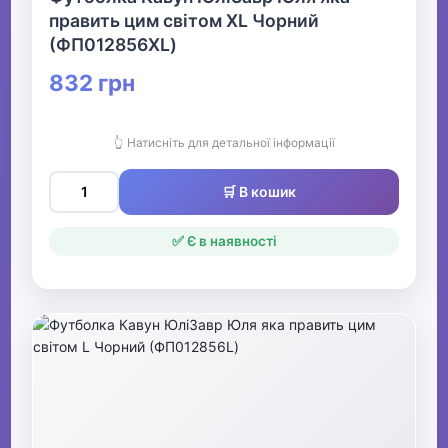
править цим світом XL Чорний
(ФП012856XL)
832 грн
👆 Натисніть для детальної інформації
🛒 В кошик
✅ Є в наявності