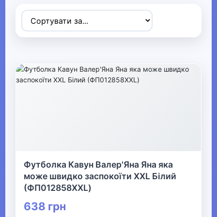
Товари для дітей
▶
Одяг, взуття та аксесуари
▼
▶
Сумки та аксесуари
▼
Одяг
Термобілизна
Футболка Кавун Валер'Яна Яна яка
може швидко заспокоїти XXL Білий
▶
(ФП012858XXL)
Дитячий одяг
638 грн