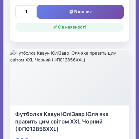
🛒 В кошик
✅ Є в наявності
Футболка Кавун ЮліЗавр Юля яка
править цим світом XXL Чорний
(ФП012856XXL)