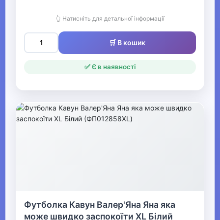
Одяг для мисливців та рибалок
👆 Натисніть для детальної інформації
▶
🛒 В кошик
Одяг для чоловіків
✅ Є в наявності
▶
Білизна
▼
Жіночий одяг
▶
Жіночий верхній одяг
Футболка Кавун Валер'Яна Яна яка
▶
може швидко заспокоїти XL Білий