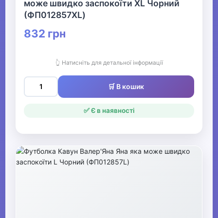
може швидко заспокоїти XL Чорний
(ФП012857XL)
832 грн
👆 Натисніть для детальної інформації
🛒 В кошик
✅ Є в наявності