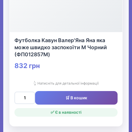
Футболка Кавун Валер'Яна Яна яка
може швидко заспокоїти M Чорний
(ФП012857M)
832 грн
👆 Натисніть для детальної інформації
🛒 В кошик
✅ Є в наявності