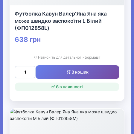
▼
Жіночі футболки та
Футболка Кавун Валер'Яна Яна яка
майки
може швидко заспокоїти L Білий
(ФП012858L)
Жіночі поло
638 грн
Майка жіноча
👆 Натисніть для детальної інформації
Жіночі топи
🛒 В кошик
Жіночі лонгсліви
✅ Є в наявності
Жіночі футболки
▶
Жіночі костюми та
жакети