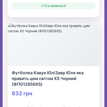
✅ Є в наявності
Футболка Кавун ЮліЗавр Юля яка
править цим світом XS Чорний
(ФП012856XS)
832 грн