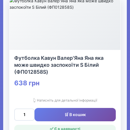
▶
Прикраси
▶
Святкові вбрання та прикраси
Футболка Кавун Валер'Яна Яна яка
▶
може швидко заспокоїти S Білий
Взуття
(ФП012858S)
638 грн
Все для пляжу
👆 Натисніть для детальної інформації
Офіс, школа, книги
▶
🛒 В кошик
✅ Є в наявності