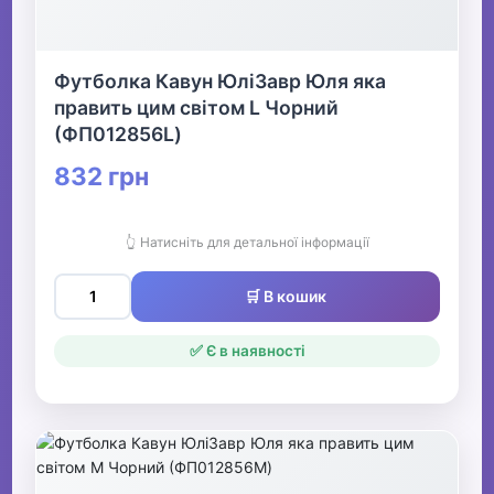
Футболка Кавун ЮліЗавр Юля яка
править цим світом L Чорний
(ФП012856L)
832 грн
👆 Натисніть для детальної інформації
🛒 В кошик
✅ Є в наявності