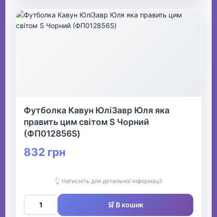
Футболка Кавун ЮліЗавр Юля яка
править цим світом S Чорний
(ФП012856S)
832 грн
👆 Натисніть для детальної інформації
🛒 В кошик