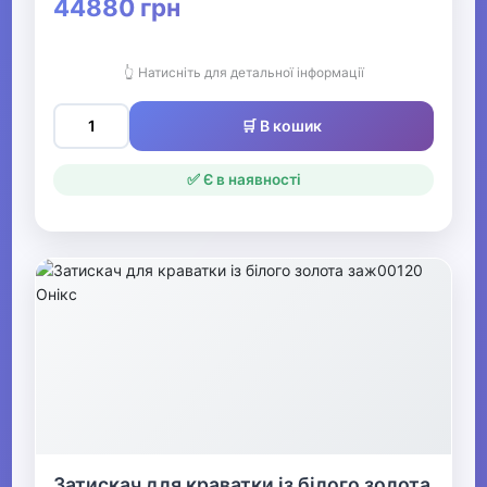
44880 грн
Булавки
👆 Натисніть для детальної інформації
Запонки
🛒 В кошик
▶
✅ Є в наявності
Святкові вбрання та прикраси
▶
Взуття
Все для пляжу
Офіс, школа, книги
▶
Затискач для краватки із білого золота