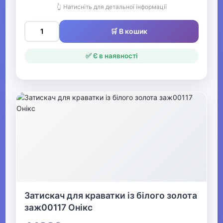
Ювелірні прикраси
👆 Натисніть для детальної інформації
🛒 В кошик
Затискачі для краватки
Ювелірні сережки для
✅ Є в наявності
пірсингу
Броші
Кільця
Браслети
Ланцюжки
Сережки
Підвіски та кулони
Затискач для краватки із білого золота
заж00117 Онікс
Кольє