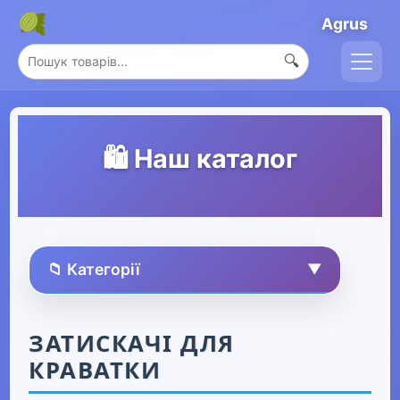
Agrus
🔍
🛍️ Наш каталог
📁 Категорії
▼
🏠 Усі товари
ЗАТИСКАЧІ ДЛЯ
КРАВАТКИ
Спорт та захоплення
▶