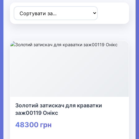
Товари для дітей
▶
Одяг, взуття та аксесуари
▼
▶
Сумки та аксесуари
▶
Одяг
▼
Золотий затискач для краватки
заж00119 Онікс
Прикраси
48300 грн
▼