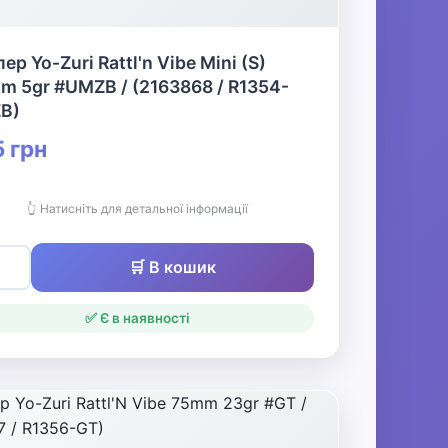
ер Yo-Zuri Rattl'n Vibe Mini (S)
 5gr #UMZB / (2163868 / R1354-
B)
 грн
👆 Натисніть для детальної інформації
🛒 В кошик
✅ Є в наявності