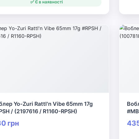
✅ Є в наявності
блер Yo-Zuri Rattl'n Vibe 65mm 17g
Вобл
PSH / (2197616 / R1160-RPSH)
#MBS
0 грн
435