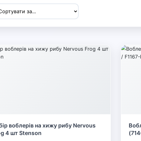
бір воблерів на хижу рибу Nervous
Воб
og 4 шт Stenson
(714