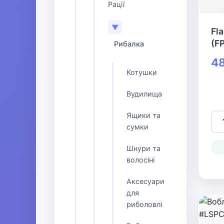
Рації
▼
Fl
(F
Рибалка
48
Котушки
Вудилища
Ящики та
сумки
Шнури та
волосіні
Аксесуари
для
риболовлі