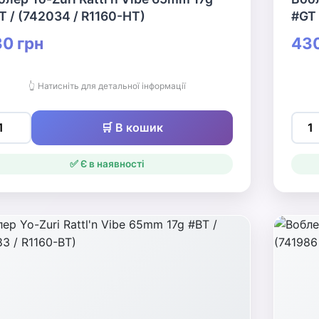
T / (742034 / R1160-HT)
#GT 
0 грн
430
👆 Натисніть для детальної інформації
🛒 В кошик
✅ Є в наявності