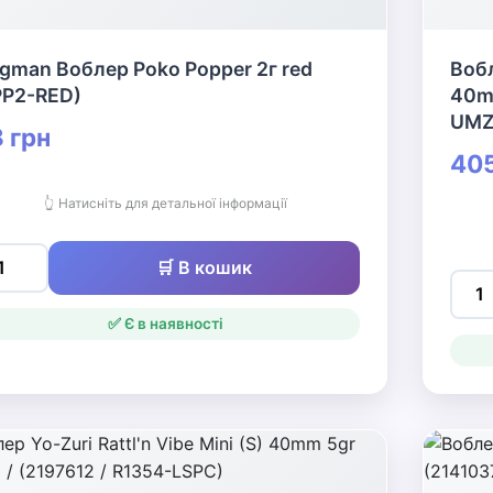
agman Воблер Poko Popper 2г red
Вобл
PP2-RED)
40mm
UMZ
 грн
405
👆 Натисніть для детальної інформації
🛒 В кошик
✅ Є в наявності