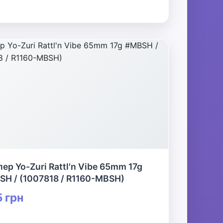
ер Yo-Zuri Rattl'n Vibe 65mm 17g
H / (1007818 / R1160-MBSH)
 грн