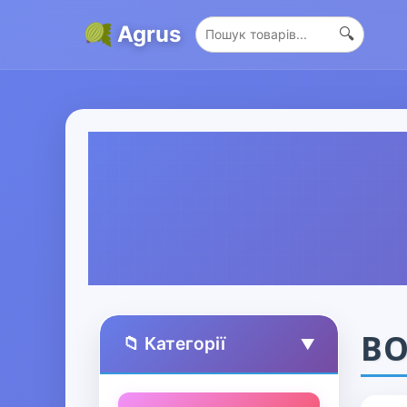
Agrus
🔍
В
📁 Категорії
▲