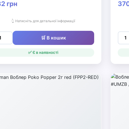
2 грн
370
👆 Натисніть для детальної інформації
🛒 В кошик
✅ Є в наявності