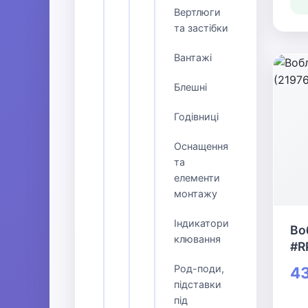
Вертлюги
та застібки
Вантажі
Блешні
Годівниці
Оснащення
та
елементи
монтажу
Індикатори
Во
клювання
#R
Род-поди,
43
підставки
під