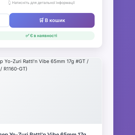
👆 Натисніть для детальної інформації
🛒 В кошик
✅ Є в наявності
ер Yo-Zuri Rattl'n Vibe 65mm 17g