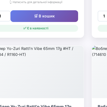
👆 Натисніть для детальної інформації
🛒 В кошик
✅ Є в наявності
блер Yo-Zuri Rattl'n Vibe 65mm 17g
Вобл