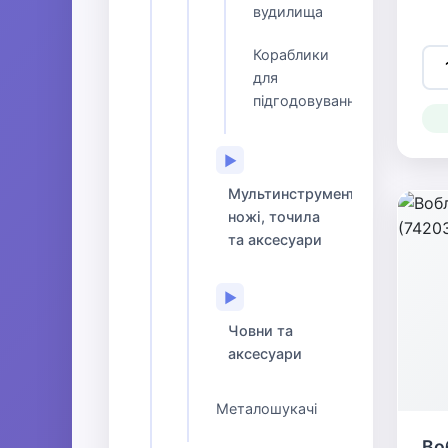
вудилища
Кораблики
для
підгодовування
▶
Мультинструменти,
ножі, точила
та аксесуари
▶
Човни та
аксесуари
Металошукачі
Во