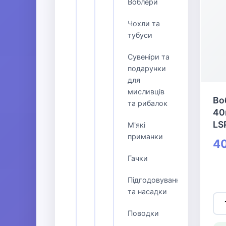
Воблери
Чохли та
тубуси
Сувеніри та
подарунки
для
мисливців
Воб
та рибалок
40
LS
М'які
приманки
40
Гачки
Підгодовування
та насадки
Поводки