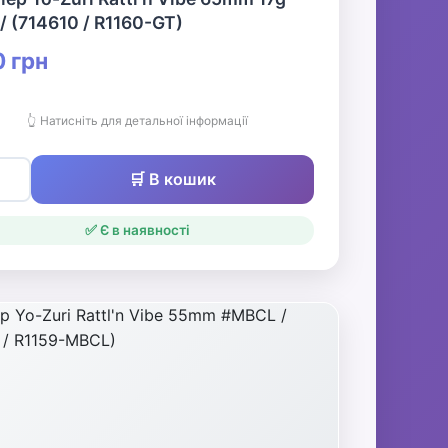
/ (714610 / R1160-GT)
 грн
👆 Натисніть для детальної інформації
🛒 В кошик
✅ Є в наявності