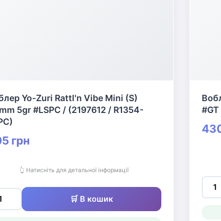
лер Yo-Zuri Rattl'n Vibe Mini (S)
Вобл
mm 5gr #LSPC / (2197612 / R1354-
#GT 
PC)
430
5 грн
👆 Натисніть для детальної інформації
🛒 В кошик