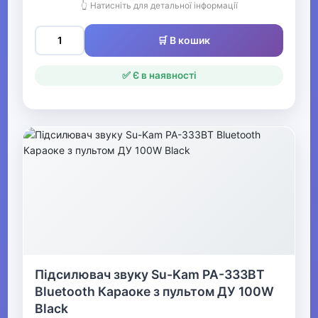
▶
👆 Натисніть для детальної інформації
Клавішні інструменти
🛒 В кошик
▶
✅ Є в наявності
Ударні інструменти
▶
Духові інструменти
▶
Звукозапис
▼
Підсилювач звуку Su-Kam PA-333BT
Про-аудіо
Bluetooth Караоке з пультом ДУ 100W
Black