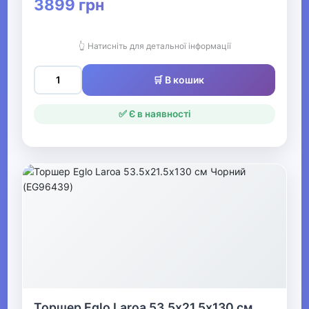
3899 грн
Дитячі сухі басейни
👆 Натисніть для детальної інформації
▶
🛒 В кошик
Дитячі іграшки
✅ Є в наявності
▶
Дитяча кімната
▶
Для найменших
Гігієна та догляд за дитиною
▶
Товари для мам
Торшер Eglo Laroa 53.5х21.5х130 см