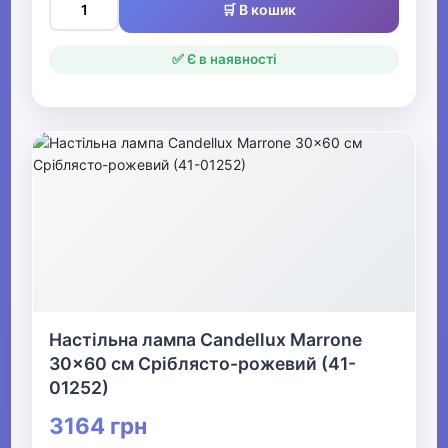
🛒 В кошик
✅ Є в наявності
Настільна лампа Candellux Marrone
30x60 см Сріблясто-рожевий (41-
01252)
3164 грн