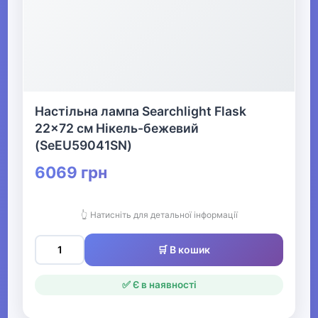
Настільна лампа Searchlight Flask
22x72 см Нікель-бежевий
(SeEU59041SN)
6069 грн
👆 Натисніть для детальної інформації
🛒 В кошик
✅ Є в наявності