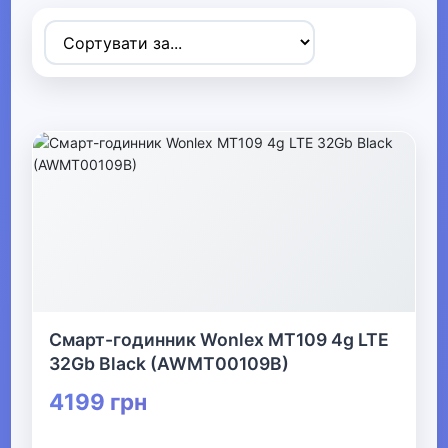
Товари для дітей
▼
▶
Коляски та автокрісла
▼
Прогулянки та активний відпочинок
▶
Засоби пересування
Смарт-годинник Wonlex MT109 4g LTE
▼
32Gb Black (AWMT00109B)
Дитячі ігрові комплекси
4199 грн