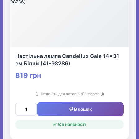
Настільна лампа Candellux Gala 14x31
см Білий (41-98286)
819 грн
👆 Натисніть для детальної інформації
🛒 В кошик
✅ Є в наявності