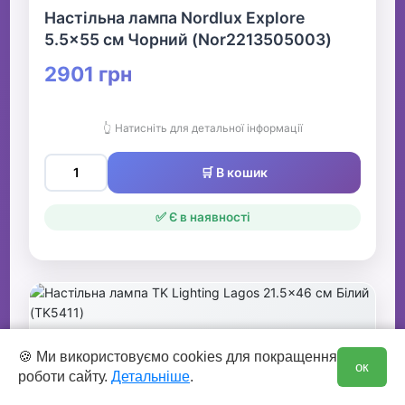
Настільна лампа Nordlux Explore
5.5x55 см Чорний (Nor2213505003)
2901 грн
👆 Натисніть для детальної інформації
🛒 В кошик
✅ Є в наявності
0
🍪 Ми використовуємо cookies для покращення
ок
роботи сайту.
Детальніше
.