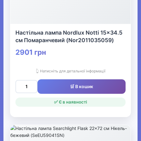
Настільна лампа Nordlux Notti 15x34.5
см Помаранчевий (Nor2011035059)
2901 грн
👆 Натисніть для детальної інформації
🛒 В кошик
✅ Є в наявності