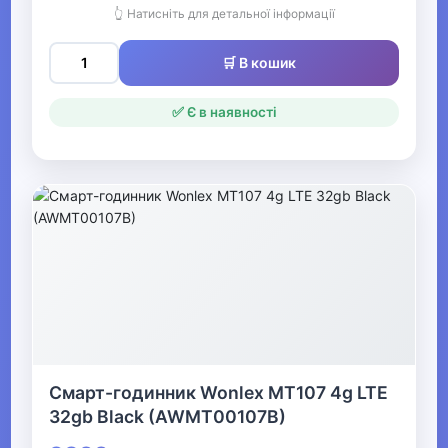
Дитячі майданчики
👆 Натисніть для детальної інформації
Дитячі вігвами та намети
🛒 В кошик
Дитячі гойдалки та гойдалки
✅ Є в наявності
Дитячі ігрові будиночки
Дитячі пісочниці
Дитячі спортивні та
гімнастичні комплекси
Дитячі гірки
Дитячі надувні батути та
надувні центри
Смарт-годинник Wonlex MT107 4g LTE
Аксесуари для дитячих
32gb Black (AWMT00107B)
ігрових комплексів