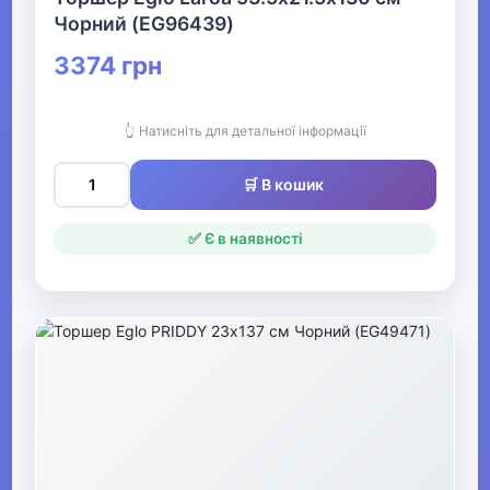
Чорний (EG96439)
Конструктори LEGO
3374 грн
Одяг, взуття та аксесуари
▶
👆 Натисніть для детальної інформації
🛒 В кошик
Офіс, школа, книги
▶
✅ Є в наявності