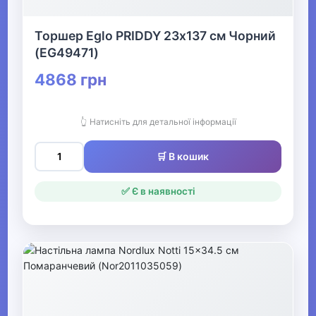
Торшер Eglo PRIDDY 23х137 см Чорний
(EG49471)
4868 грн
👆 Натисніть для детальної інформації
🛒 В кошик
✅ Є в наявності