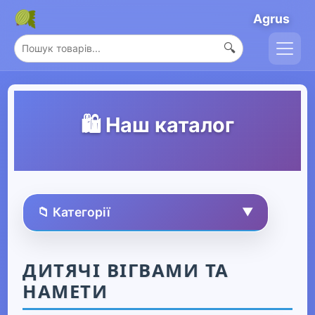
Agrus
🔍
🛍️ Наш каталог
📁 Категорії
▼
🏠 Усі товари
ДИТЯЧІ ВІГВАМИ ТА
НАМЕТИ
Спорт та захоплення
▶