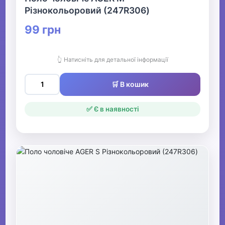
Різнокольоровий (247R306)
99 грн
👆 Натисніть для детальної інформації
🛒 В кошик
✅ Є в наявності