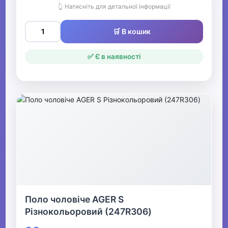
👆 Натисніть для детальної інформації
🛒 В кошик
✅ Є в наявності
Поло чоловіче AGER S
Різнокольоровий (247R306)