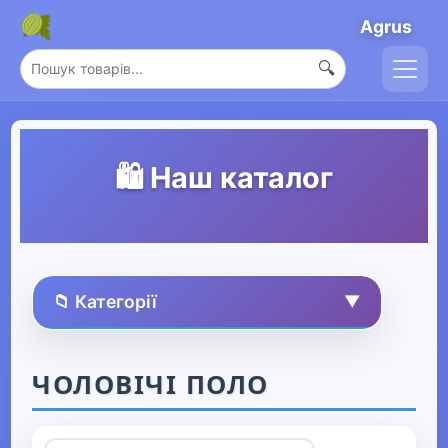
Agrus
🔍
🛍️ Наш каталог
📁 Категорії
▼
🏠 Усі товари
ЧОЛОВІЧІ ПОЛО
Спорт та захоплення
▶