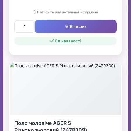
👆 Натисніть для детальної інформації
🛒 В кошик
✅ Є в наявності
Поло чоловіче AGER S
Різнокольоровий (247R309)