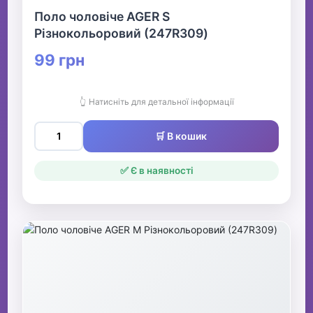
Поло чоловіче AGER S
Різнокольоровий (247R309)
99 грн
👆 Натисніть для детальної інформації
🛒 В кошик
✅ Є в наявності