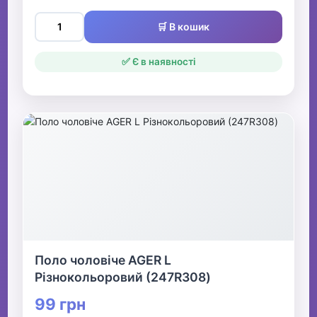
🛒 В кошик
✅ Є в наявності
Поло чоловіче AGER L
Різнокольоровий (247R308)
99 грн