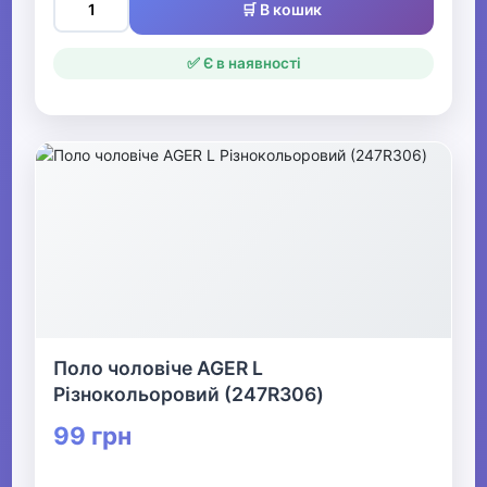
🛒 В кошик
✅ Є в наявності
Поло чоловіче AGER L
Різнокольоровий (247R306)
99 грн