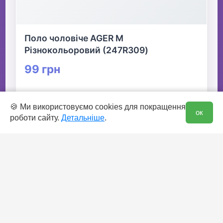
Поло чоловіче AGER M
Різнокольоровий (247R309)
99 грн
👆 Натисніть для детальної інформації
0
🍪 Ми використовуємо cookies для покращення
ок
роботи сайту.
Детальніше
.
🛒 В кошик
✅ Є в наявності