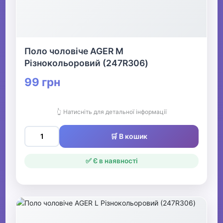
Поло чоловіче AGER M
Різнокольоровий (247R306)
99 грн
👆 Натисніть для детальної інформації
🛒 В кошик
✅ Є в наявності