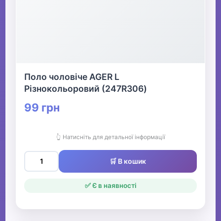
Поло чоловіче AGER L
Різнокольоровий (247R306)
99 грн
👆 Натисніть для детальної інформації
🛒 В кошик
✅ Є в наявності