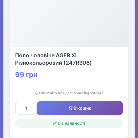
Поло чоловіче AGER XL
Різнокольоровий (247R306)
99 грн
👆 Натисніть для детальної інформації
🛒 В кошик
✅ Є в наявності