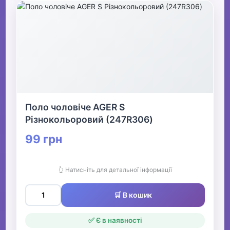
Поло чоловіче AGER S
Різнокольоровий (247R306)
99 грн
👆 Натисніть для детальної інформації
🛒 В кошик
✅ Є в наявності