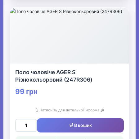
Поло чоловіче AGER S
Різнокольоровий (247R306)
99 грн
👆 Натисніть для детальної інформації
🛒 В кошик