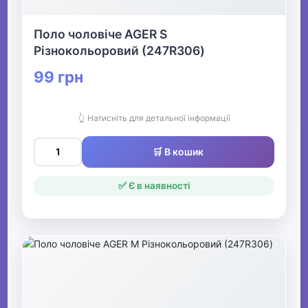
Поло чоловіче AGER S
Різнокольоровий (247R306)
99 грн
👆 Натисніть для детальної інформації
🛒 В кошик
✅ Є в наявності