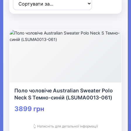
Товари для дітей
▶
Одяг, взуття та аксесуари
▼
▶
Сумки та аксесуари
▼
Одяг
Поло чоловіче Australian Sweater Polo
Термобілизна
Neck S Темно-синій (LSUMA0013-061)
3899 грн
▶
Дитячий одяг
👆 Натисніть для детальної інформації