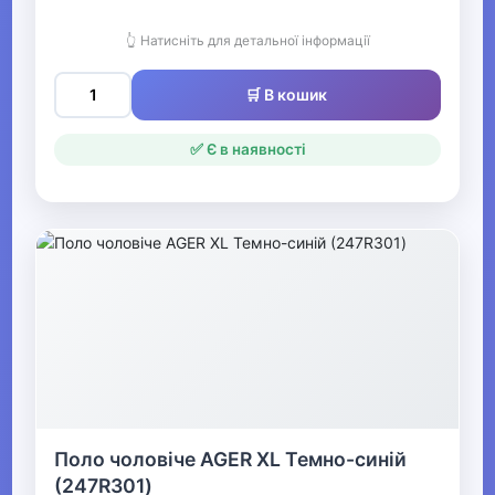
👆 Натисніть для детальної інформації
▼
Чоловічі сорочки,
🛒 В кошик
футболки та майки
✅ Є в наявності
Чоловічі поло
Чоловічі сорочки
Чоловічі футболки
Майка чоловіча
Чоловічі лонгсліви
▶
Поло чоловіче AGER XL Темно-синій
Чоловічий спортивний
(247R301)
одяг