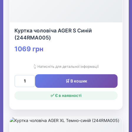
▶
Білизна
Куртка чоловіча AGER S Синій
(244RMA005)
▶
1069 грн
Жіночий одяг
👆 Натисніть для детальної інформації
▶
Спецодяг
🛒 В кошик
✅ Є в наявності
▶
Прикраси
▶