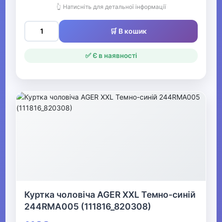
👆 Натисніть для детальної інформації
Одяг для мисливців та рибалок
▼
🛒 В кошик
Одяг для чоловіків
✅ Є в наявності
▼
Чоловічий верхній одяг
▼
Чоловічі куртки
Чоловічі бомбери
Чоловічі ветровки
Куртка чоловіча AGER XXL Темно-синій
244RMA005 (111816_820308)
Чоловічі зимові
куртки