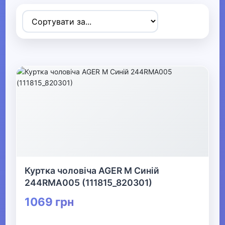
Товари для дітей
▶
Одяг, взуття та аксесуари
▼
▶
Сумки та аксесуари
▼
Одяг
Термобілизна
Куртка чоловіча AGER M Синій
244RMA005 (111815_820301)
▶
1069 грн
Дитячий одяг