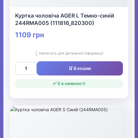
футболки та майки
Куртка чоловіча AGER L Темно-синій
▶
244RMA005 (111816_820300)
Чоловічий спортивний
1109 грн
одяг
👆 Натисніть для детальної інформації
▶
Чоловічі костюми та
🛒 В кошик
піджаки
✅ Є в наявності
▶
Чоловічі худі, толстовки,
светри
Чоловічі комбінезони
Чоловічі шорти