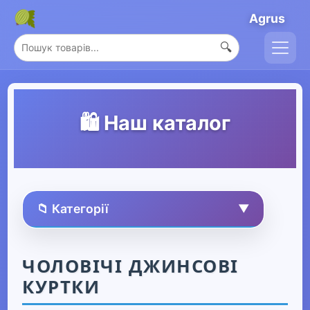
Agrus
🔍
🛍️ Наш каталог
📁 Категорії
▼
🏠 Усі товари
ЧОЛОВІЧІ ДЖИНСОВІ
КУРТКИ
Спорт та захоплення
▶