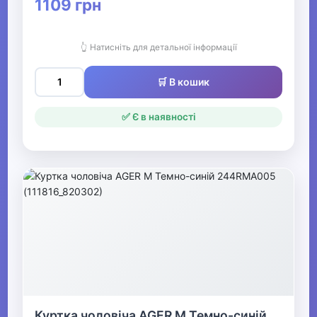
1109 грн
Чоловічі парки
👆 Натисніть для детальної інформації
Чоловічі пуховики
🛒 В кошик
Чоловічі шкіряні
куртки
✅ Є в наявності
Чоловічі
демісезонні куртки
Чоловічі анораки
Чоловічі джинсові
куртки
Чоловічі пальта
Чоловічі плащі
Куртка чоловіча AGER M Темно-синій