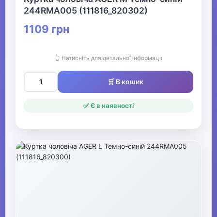
244RMA005 (111816_820302)
Чоловічі дублянки
1109 грн
Чоловічі демісезонні
жилети
👆 Натисніть для детальної інформації
▶
🛒 В кошик
Чоловічий гірськолижний
одяг
✅ Є в наявності
▶
Чоловічі джинси, штани
Чоловічі вишиванки
▶
Чоловічі сорочки,