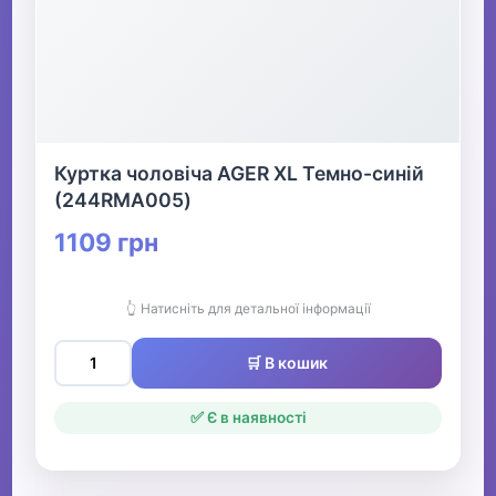
Святкові вбрання та прикраси
▶
Взуття
Куртка чоловіча AGER XL Темно-синій
Все для пляжу
(244RMA005)
1109 грн
Офіс, школа, книги
▶
👆 Натисніть для детальної інформації
🛒 В кошик
✅ Є в наявності