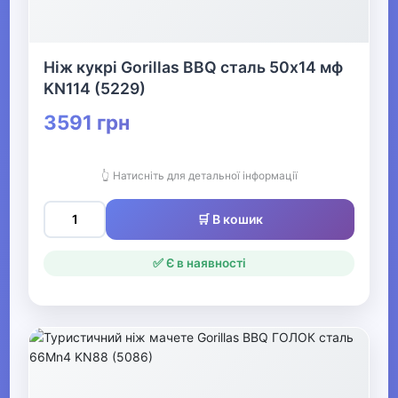
▶
Кінний спорт
Ніж кукрі Gorillas BBQ сталь 50х14 мф
KN114 (5229)
3591 грн
Товари для дітей
▶
👆 Натисніть для детальної інформації
Одяг, взуття та аксесуари
▶
🛒 В кошик
Офіс, школа, книги
▶
✅ Є в наявності