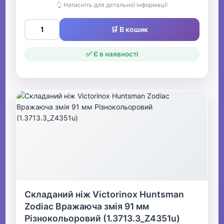
👆 Натисніть для детальної інформації
🛒 В кошик
✅ Є в наявності
Складаний ніж Victorinox Huntsman
Zodiac Вражаюча змія 91 мм
Різнокольоровий (1.3713.3_Z4351u)