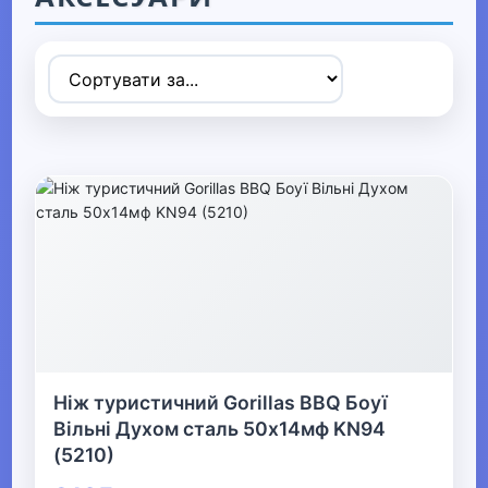
▶
Спортивні товари
▼
Активний відпочинок, туризм та
хобі
▶
Радіокеровані моделі
▶
Туризм та кемпінг
Ніж туристичний Gorillas BBQ Боуї
Вільні Духом сталь 50х14мф KN94
▶
(5210)
Аксесуари для активного