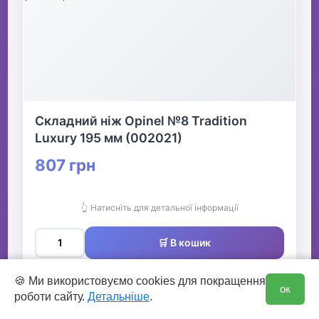
Складний ніж Opinel №8 Tradition
Luxury 195 мм (002021)
807 грн
👆 Натисніть для детальної інформації
🛒 В кошик
0
✅ Є в наявності
🍪 Ми використовуємо cookies для покращення
ок
роботи сайту.
Детальніше
.