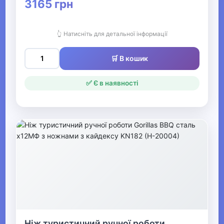
3165 грн
відпочинку та туризму
👆 Натисніть для детальної інформації
▶
Оптичні прилади
🛒 В кошик
✅ Є в наявності
Рації
▶
Рибалка
▼
Мультинструменти, ножі,
точила та аксесуари
Мультиінструменти
Ніж туристичний ручної роботи