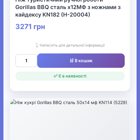
Ножі
Gorillas BBQ сталь х12МФ з ножнами з
кайдексу KN182 (H-20004)
Туристичні ножі
3271 грн
Точильні верстати, каміння
для заточування
👆 Натисніть для детальної інформації
Чохли, піхви та аксесуари
для ножів
🛒 В кошик
✅ Є в наявності
▶
Човни та аксесуари
Металошукачі
▶
Музичні інструменти та обладнання