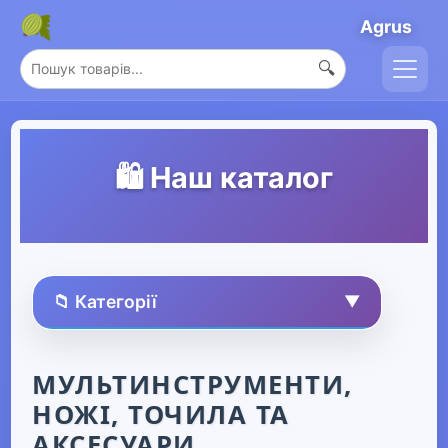
Agrus
🔍
🛍️ Наш каталог
📁 Категорії
▼
🏠 Усі товари
МУЛЬТИНСТРУМЕНТИ,
НОЖІ, ТОЧИЛА ТА
Спорт та захоплення
▼
АКСЕСУАРИ