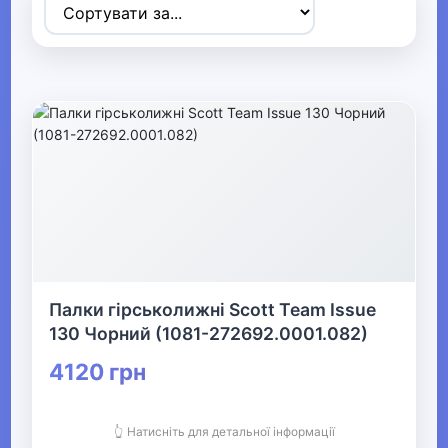
▼
Спортивні товари
▶
Ігрові види спорту
▶
Дайвінг
▶
Палки гірськолижні Scott Team Issue
130 Чорний (1081-272692.0001.082)
Велосипеди та аксесуари
4120 грн
Активні ігри Видалити
👆 Натисніть для детальної інформації
▶