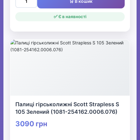
🛒 В кошик
✅ Є в наявності
Палиці гірськолижні Scott Strapless S
105 Зелений (1081-254162.0006.076)
3090 грн