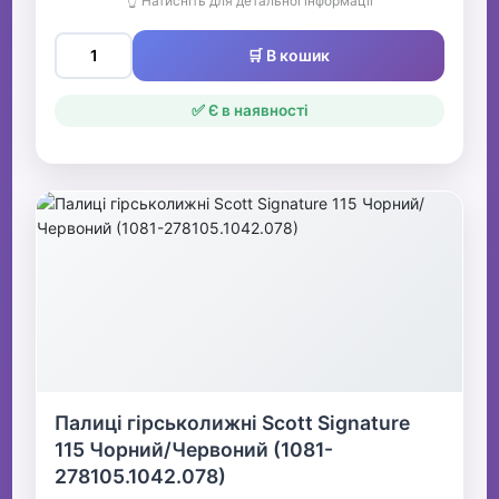
👆 Натисніть для детальної інформації
🛒 В кошик
✅ Є в наявності
Палиці гірськолижні Scott Signature
115 Чорний/Червоний (1081-
278105.1042.078)