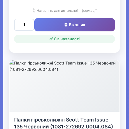
Ковзани
👆 Натисніть для детальної інформації
Гірськолижні черевики
🛒 В кошик
Видалити
Лижні палиці
✅ Є в наявності
Гірськолижні шоломи
Сноуборди
Гірськолижні маски
Черевики для сноуборду
Видалити
Кріплення для сноубордів
Видалити
Палки гірськолижні Scott Team Issue
Снігоступи
135 Червоний (1081-272692.0004.084)