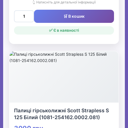
👆 Натисніть для детальної інформації
🛒 В кошик
✅ Є в наявності
Палиці гірськолижні Scott Strapless S
125 Білий (1081-254162.0002.081)