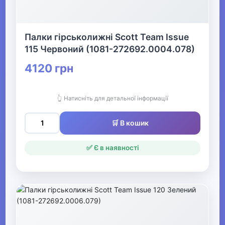
▶
Палки гірськолижні Scott Team Issue
115 Червоний (1081-272692.0004.078)
Активний відпочинок, туризм та
хобі
4120 грн
▶
👆 Натисніть для детальної інформації
Музичні інструменти та обладнання
🛒 В кошик
▶
✅ Є в наявності
Кінний спорт
Товари для дітей
▶
Одяг, взуття та аксесуари