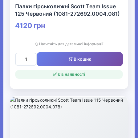
Басейн та аквафітнес
Палки гірськолижні Scott Team Issue
125 Червоний (1081-272692.0004.081)
▶
4120 грн
Бокс та єдиноборства
👆 Натисніть для детальної інформації
▶
🛒 В кошик
Електротранспорт
✅ Є в наявності
Фітнес та аеробіка Видалити
▶
Все для більярду
▶
Аксесуари для спортивного
харчування