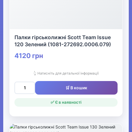
▶
Офіс, школа, книги
▶
Палки гірськолижні Scott Team Issue
120 Зелений (1081-272692.0006.079)
4120 грн
👆 Натисніть для детальної інформації
🛒 В кошик
✅ Є в наявності