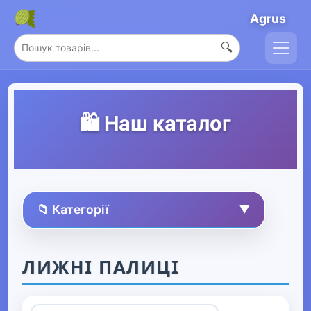
Agrus
🔍
🛍️ Наш каталог
📁 Категорії
▼
🏠 Усі товари
ЛИЖНІ ПАЛИЦІ
Спорт та захоплення
▼