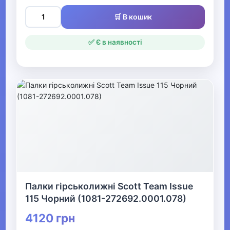
Спортивні аксесуари
🛒 В кошик
Все для боксу Видалити
✅ Є в наявності
▶
Фітнес та аеробіка
▼
Зимові види спорту
Льодоходи
Лижі
Палки гірськолижні Scott Team Issue
115 Чорний (1081-272692.0001.078)
Ключки та шайби
4120 грн
Санки та снігокати