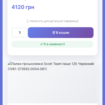
4120 грн
Аксесуари для зимового
спорту
👆 Натисніть для детальної інформації
Захист для хокею
🛒 В кошик
Взуття для зимових видів
спорту
✅ Є в наявності
▶
Тренажери та спортивне
обладнання
▶
БАДи
▶