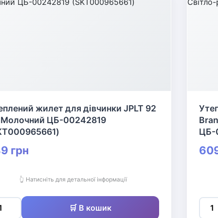
 Молочний ЦБ-00242819
Bran
KT000965661)
ЦБ-
9 грн
609
👆 Натисніть для детальної інформації
🛒 В кошик
✅ Є в наявності