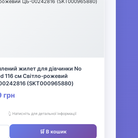
d 116 см Світло-рожевий
00242816 (SKT000965880)
 грн
👆 Натисніть для детальної інформації
🛒 В кошик
✅ Є в наявності