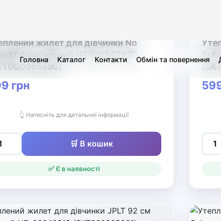
🛒 В кошик
✅ Є в наявності
еплений жилет для дівчинки JPLT 92
Утеп