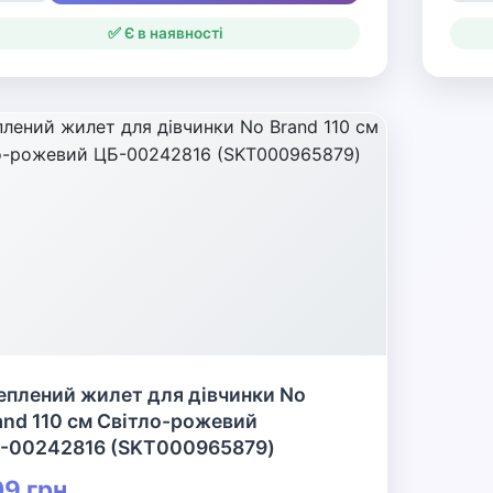
еплений жилет для дівчинки No
and 110 см Світло-рожевий
-00242816 (SKT000965879)
9 грн
👆 Натисніть для детальної інформації
🛒 В кошик
✅ Є в наявності