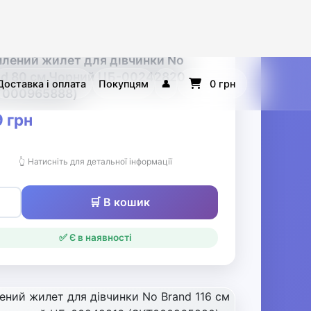
🛒 В кошик
✅ Є в наявності
лений жилет для дівчинки No