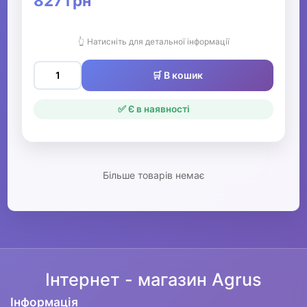
827 грн
▶
👆 Натисніть для детальної інформації
Гаманці та портмоне
🛒 В кошик
Аксесуари для сумок
✅ Є в наявності
Парасолі
Сонцезахисні окуляри
Більше товарів немає
▶
Головні убори
▶
Інтернет - магазин Agrus
Краватки та підтяжки
Інформація