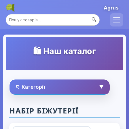
Agrus
🔍
🛍️ Наш каталог
📁 Категорії
▼
🏠 Усі товари
НАБІР БІЖУТЕРІЇ
Спорт та захоплення
▶