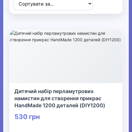
Товари для дітей
▶
Одяг, взуття та аксесуари
▼
▼
Сумки та аксесуари
Дорожні сумки та валізи
Аксесуари для дітей
Дитячий набір перламутрових
Сумки
намистин для створення прикрас
HandMade 1200 деталей (DIY1200)
▼
530 грн
Біжутерія