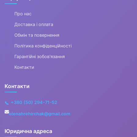
Рукавички та рукавиці
Про нас
Ремені та пояси
Доставка і оплата
▶
Обмін та повернення
Шарфи та хустки
Політика конфіденційності
Гарантійні зобов'язання
Косметички та несесери
Контакти
Рюкзаки
Аксесуари для сонцезахисних
Контакти
окулярів
+380 (50) 294-71-52
📞
▶
olenahrehirchak@gmail.com
Одяг
Юридична адреса
▶