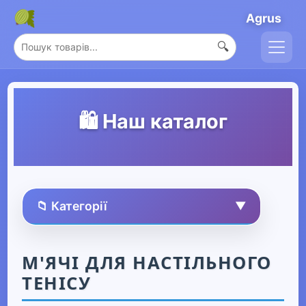
Agrus
🔍
🛍️ Наш каталог
📁 Категорії
▼
🏠 Усі товари
М'ЯЧІ ДЛЯ НАСТІЛЬНОГО
ТЕНІСУ
Спорт та захоплення
▼