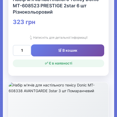
MT-608523 PRESTIGE 2star 6 шт
▶
Різнокольоровий
Фітнес та аеробіка
323 грн
▶
👆 Натисніть для детальної інформації
Зимові види спорту
🛒 В кошик
▶
✅ Є в наявності
Тренажери та спортивне
обладнання
▶
БАДи
▶