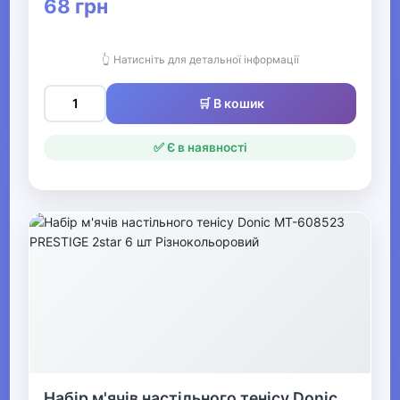
68 грн
Баскетбол
👆 Натисніть для детальної інформації
Бейсбол
🛒 В кошик
▶
Дайвінг
✅ Є в наявності
▶
Велосипеди та аксесуари
Активні ігри Видалити
▶
Спортивні аксесуари
Все для боксу Видалити
Набір м'ячів настільного тенісу Donic