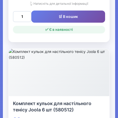
тенісу
👆 Натисніть для детальної інформації
Накладки для ракеток
🛒 В кошик
Підстави для ракеток
✅ Є в наявності
М'ячі для командних ігор
Ракетки для великого тенісу
М'ячі для великого тенісу
Бадмінтон, спідмінтон, сквош
Дартс
Ігрова форма та екіпірування
Комплект кульок для настільного
Аксесуари для ігрового
тенісу Joola 6 шт (580512)
спорту