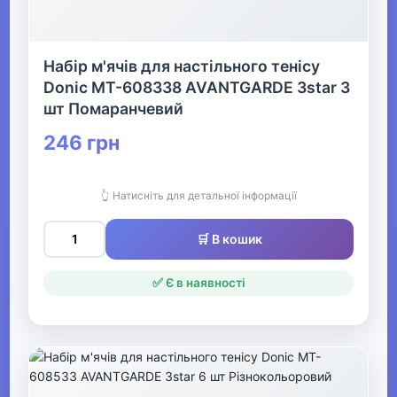
Басейн та аквафітнес
▶
Набір м'ячів для настільного тенісу
Donic MT-608338 AVANTGARDE 3star 3
Бокс та єдиноборства
шт Помаранчевий
246 грн
▶
Електротранспорт
👆 Натисніть для детальної інформації
Фітнес та аеробіка Видалити
🛒 В кошик
▶
✅ Є в наявності
Все для більярду
▶
Аксесуари для спортивного
харчування