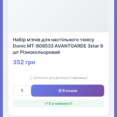
▶
Активний відпочинок, туризм та
хобі
Набір м'ячів для настільного тенісу
Donic MT-608533 AVANTGARDE 3star 6
▶
шт Різнокольоровий
Музичні інструменти та обладнання
352 грн
▶
👆 Натисніть для детальної інформації
Кінний спорт
🛒 В кошик
Товари для дітей
▶
✅ Є в наявності
Одяг, взуття та аксесуари
▶