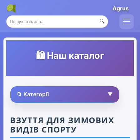
Agrus
🔍
🛍️ Наш каталог
📁 Категорії
▼
🏠 Усі товари
ВЗУТТЯ ДЛЯ ЗИМОВИХ
ВИДІВ СПОРТУ
Спорт та захоплення
▼