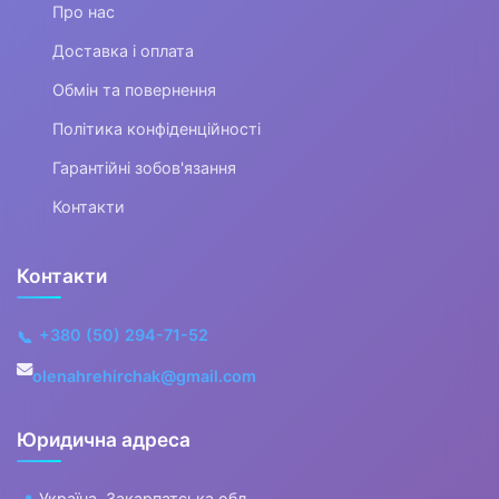
Про нас
Спортивні аксесуари
Доставка і оплата
Все для боксу Видалити
Обмін та повернення
Політика конфіденційності
▶
Гарантійні зобов'язання
Фітнес та аеробіка
Контакти
▼
Зимові види спорту
Контакти
Льодоходи
+380 (50) 294-71-52
📞
olenahrehirchak@gmail.com
Лижі
Ключки та шайби
Юридична адреса
Санки та снігокати
Україна, Закарпатська обл.