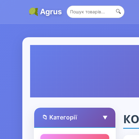
Agrus
🔍
КО
📁 Категорії
▲