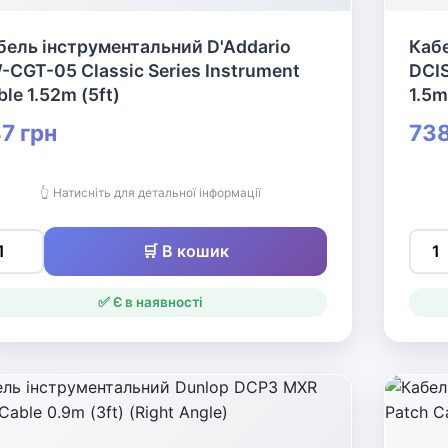
бель інструментальний D'Addario
Каб
-CGT-05 Classic Series Instrument
DCIS
le 1.52m (5ft)
1.5m
7 грн
738
👆 Натисніть для детальної інформації
🛒 В кошик
✅ Є в наявності