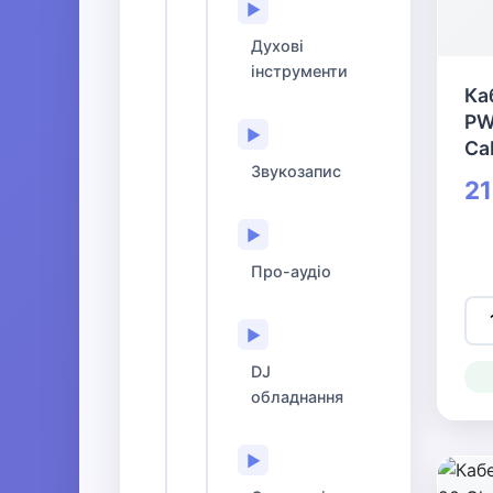
▶
Духові
інструменти
Ка
PW
▶
Cab
Звукозапис
21
▶
Про-аудіо
▶
DJ
обладнання
▶