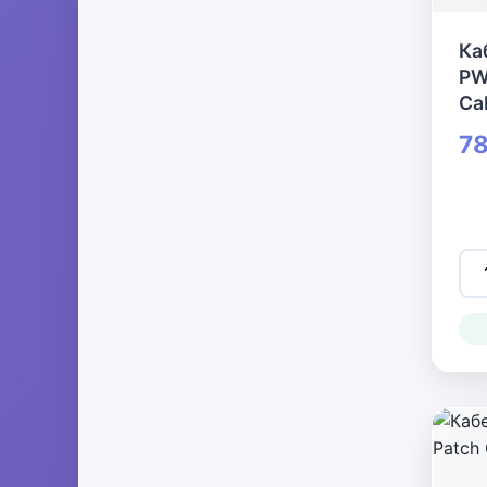
Ка
PW
Cab
78