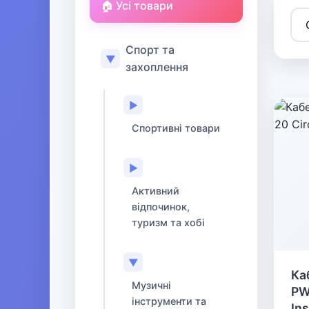
🏠 Усі товари
Спорт та
▼
захоплення
▶
Спортивні товари
▶
Активний
відпочинок,
туризм та хобі
▼
Ка
Музичні
PW
інструменти та
Ins