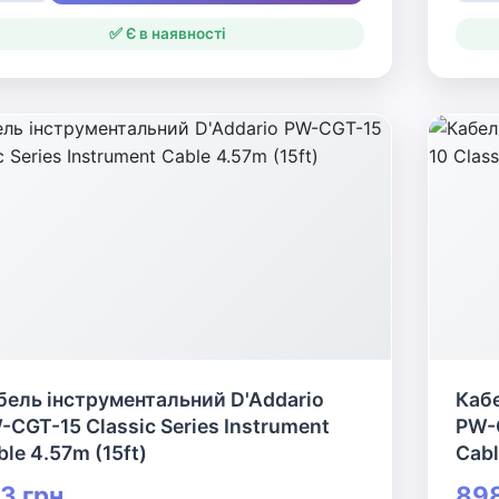
✅ Є в наявності
бель інструментальний D'Addario
Кабе
-CGT-15 Classic Series Instrument
PW-C
le 4.57m (15ft)
Cabl
3 грн
898