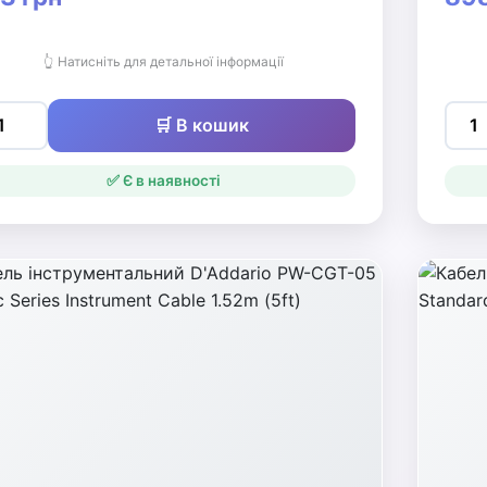
👆 Натисніть для детальної інформації
🛒 В кошик
✅ Є в наявності