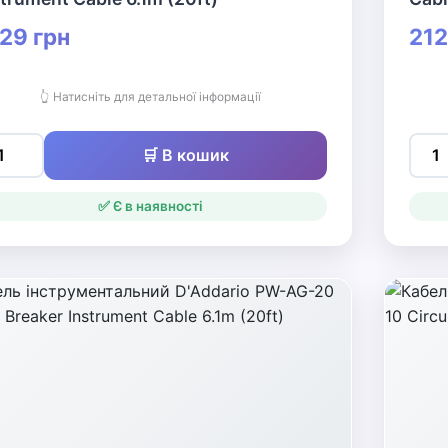
29 грн
212
👆 Натисніть для детальної інформації
🛒 В кошик
✅ Є в наявності