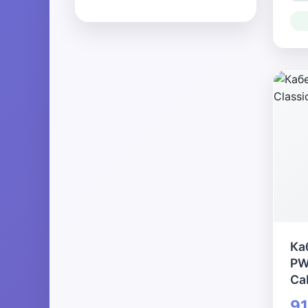
Ка
PW
Cab
91