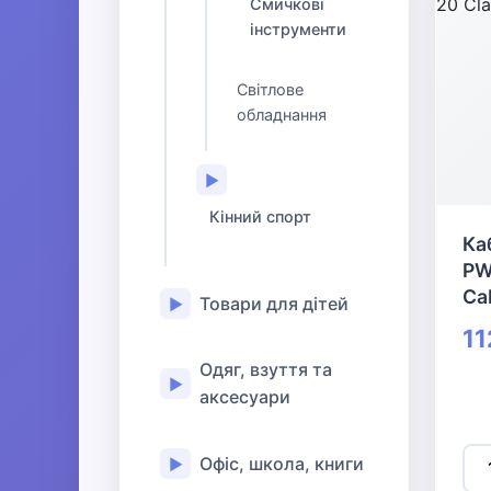
Смичкові
інструменти
Світлове
обладнання
▶
Кінний спорт
Ка
PW
Cab
Товари для дітей
▶
11
Одяг, взуття та
▶
аксесуари
Офіс, школа, книги
▶