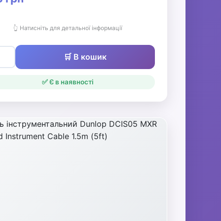
👆 Натисніть для детальної інформації
🛒 В кошик
✅ Є в наявності