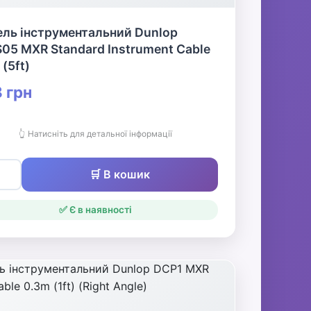
ель інструментальний Dunlop
05 MXR Standard Instrument Cable
 (5ft)
 грн
👆 Натисніть для детальної інформації
🛒 В кошик
✅ Є в наявності