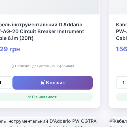
бель інструментальний D'Addario
Кабе
-AG-20 Circuit Breaker Instrument
PW-A
le 6.1m (20ft)
Cabl
29 грн
156
👆 Натисніть для детальної інформації
🛒 В кошик
✅ Є в наявності