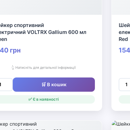
йкер спортивний
Шей
ектричний VOLTRX Gallium 600 мл
еле
een
Red
40 грн
154
👆 Натисніть для детальної інформації
🛒 В кошик
✅ Є в наявності