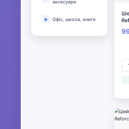
аксесуари
Ше
Офіс, школа, книги
▶
Re
99