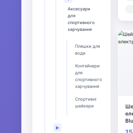
Аксесуари
для
спортивного
харчування
Пляшки для
води
Контейнери
для
спортивного
харчування
Спортивні
шейкери
Ше
ел
Bl
▶
15