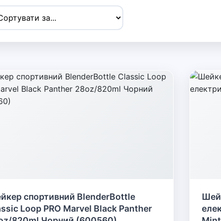
йкер спортивний BlenderBottle
Шей
assic Loop PRO Marvel Black Panther
еле
oz/820ml Чорний (600560)
Mint