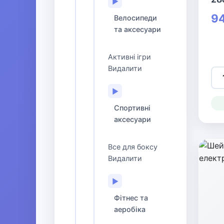
▶
94
Велосипеди
та аксесуари
Активні ігри
Видалити
▶
Спортивні
аксесуари
Все для боксу
Видалити
▶
Фітнес та
аеробіка