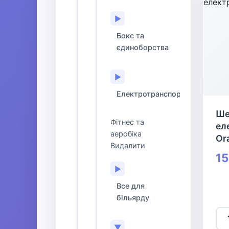
▶
Бокс та
єдиноборства
▶
Електротранспорт
Ше
Фітнес та
ел
аеробіка
Or
Видалити
15
▶
Все для
більярду
▼