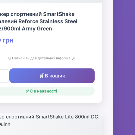
кер спортивний SmartShake
левий Reforce Stainless Steel
z/900ml Army Green
 грн
👆 Натисніть для детальної інформації
🛒 В кошик
✅ Є в наявності