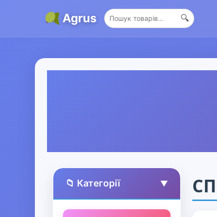
Agrus
🔍
СП
📁 Категорії
▲