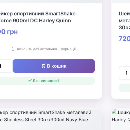
йкер спортивний SmartShake
Шей
force 900ml DC Harley Quinn
мета
30o
0 грн
720
👆 Натисніть для детальної інформації
🛒 В кошик
✅ Є в наявності