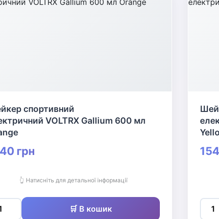
йкер спортивний
Шей
ектричний VOLTRX Gallium 600 мл
еле
ange
Yell
40 грн
154
👆 Натисніть для детальної інформації
🛒 В кошик