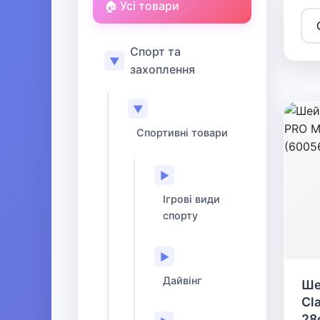
🏠 Усі товари
Спорт та
▼
захоплення
▼
Спортивні товари
▶
Ігрові види
спорту
▶
Дайвінг
Ше
Cl
28