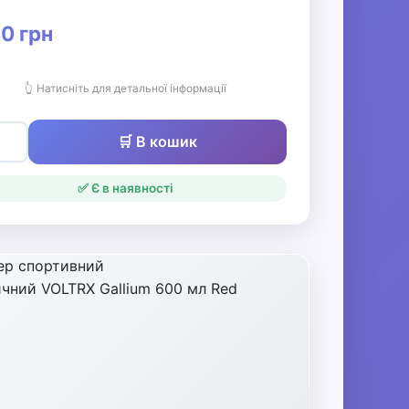
0 грн
👆 Натисніть для детальної інформації
🛒 В кошик
✅ Є в наявності