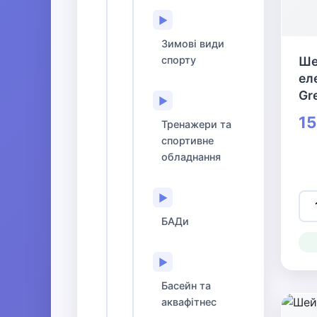
▶
Зимові види
спорту
Ше
ел
Gr
▶
15
Тренажери та
спортивне
обладнання
▶
БАДи
▶
Басейн та
аквафітнес