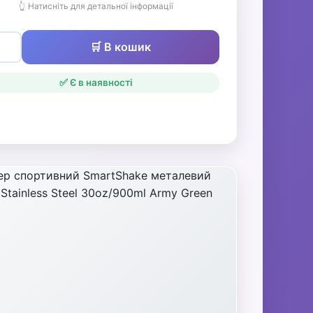
👆 Натисніть для детальної інформації
🛒 В кошик
✅ Є в наявності