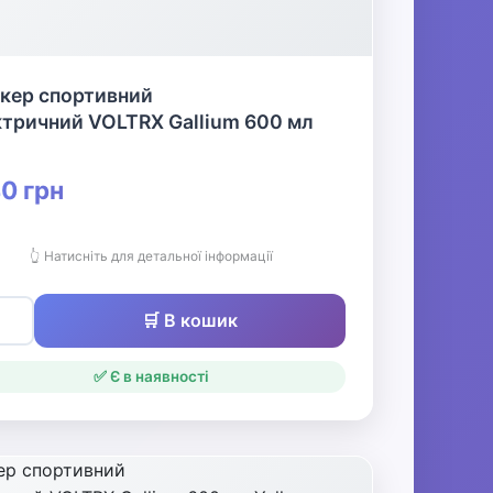
кер спортивний
ктричний VOLTRX Gallium 600 мл
0 грн
👆 Натисніть для детальної інформації
🛒 В кошик
✅ Є в наявності