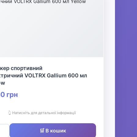
кер спортивний
ктричний VOLTRX Gallium 600 мл
ow
0 грн
👆 Натисніть для детальної інформації
🛒 В кошик