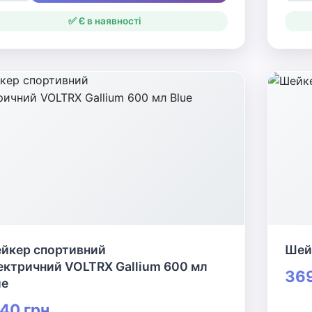
✅ Є в наявності
йкер спортивний
Шей
ектричний VOLTRX Gallium 600 мл
369
ue
40 грн