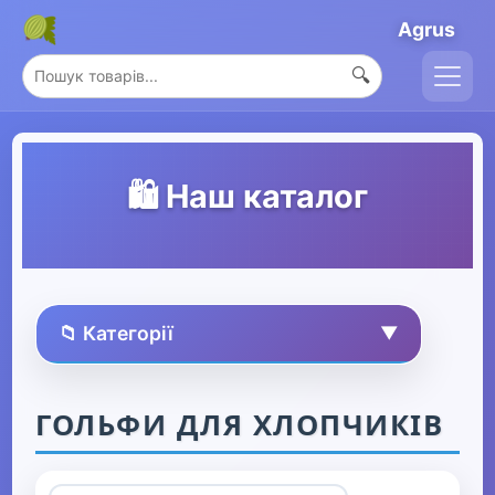
Agrus
🔍
🛍️ Наш каталог
📁 Категорії
▼
🏠 Усі товари
ГОЛЬФИ ДЛЯ ХЛОПЧИКІВ
Спорт та захоплення
▶