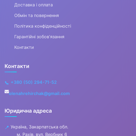
Доставка і оплата
▶
Обмін та повернення
Одяг для малюків
Політика конфіденційності
Дитяча термобілизна
Гарантійні зобов'язання
▶
Контакти
Одяг для дівчаток
Контакти
▼
+380 (50) 294-71-52
📞
Одяг для хлопчиків
olenahrehirchak@gmail.com
▶
Юридична адреса
Джинси, штани,
шорти для хлопчиків
Україна, Закарпатська обл.
📍
м. Рахів, вул. Вербник 6