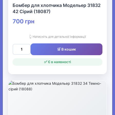
Бомбер для хлопчика Модельер 31832
42 Сірий (18087)
▶
700 грн
Плавки та пляжний
одяг для хлопчиків
👆 Натисніть для детальної інформації
▶
🛒 В кошик
Комплекти та
спортивні костюми
✅ Є в наявності
для хлопчиків
▶
Толстовки та
світшоти для
хлопчиків
▶