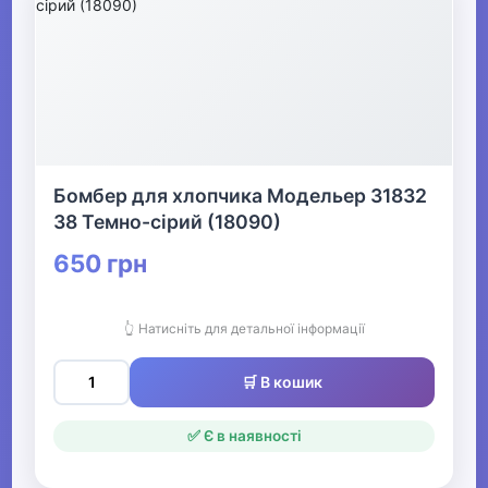
▶
Прикраси
▶
Святкові вбрання та прикраси
Бомбер для хлопчика Модельер 31832
38 Темно-сірий (18090)
▶
650 грн
Взуття
Все для пляжу
👆 Натисніть для детальної інформації
🛒 В кошик
Офіс, школа, книги
▶
✅ Є в наявності