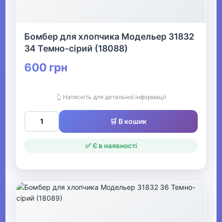
Шкарпетки та
колготи для
хлопчиків
Бомбер для хлопчика Модельер 31832
34 Темно-сірий (18088)
▶
600 грн
Спідня білизна для
хлопчиків
👆 Натисніть для детальної інформації
🛒 В кошик
▶
Дитячі колготки та
✅ Є в наявності
шкарпетки
▶
Дитячі шапки, шарфи,
рукавички