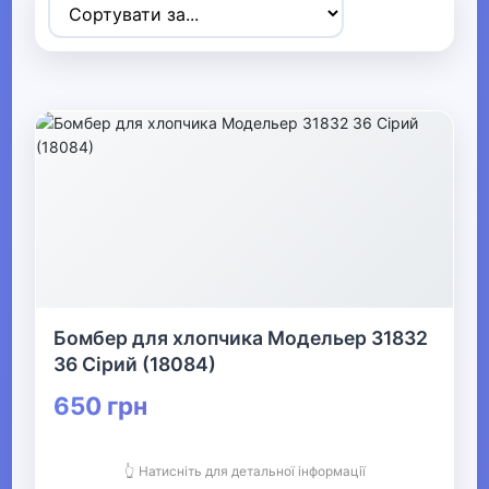
Товари для дітей
▶
Одяг, взуття та аксесуари
▼
▶
Сумки та аксесуари
▼
Одяг
Бомбер для хлопчика Модельер 31832
Термобілизна
36 Сірий (18084)
650 грн
▼
Дитячий одяг
👆 Натисніть для детальної інформації