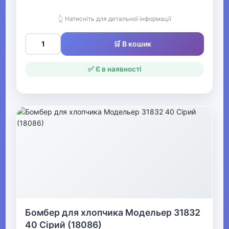
▼
Кофти та светри для
👆 Натисніть для детальної інформації
хлопчиків
🛒 В кошик
Джемпери для
✅ Є в наявності
хлопчиків
Кофти для
хлопчиків
Светри для
хлопчиків
▶
Піжами та домашній
одяг для хлопчиків
Бомбер для хлопчика Модельер 31832
40 Сірий (18086)
▶