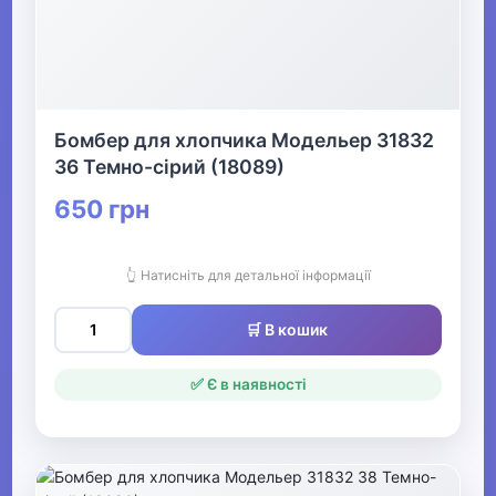
Одяг для мисливців та рибалок
▶
Бомбер для хлопчика Модельер 31832
Одяг для чоловіків
36 Темно-сірий (18089)
650 грн
▶
Білизна
👆 Натисніть для детальної інформації
▶
🛒 В кошик
Жіночий одяг
✅ Є в наявності
▶
Спецодяг