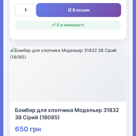
▶
🛒 В кошик
Одяг для малюків
✅ Є в наявності
Дитяча термобілизна
▶
Одяг для дівчаток
▼
Одяг для хлопчиків
▶
Бомбер для хлопчика Модельер 31832
Джинси, штани,
38 Сірий (18085)
шорти для хлопчиків
650 грн