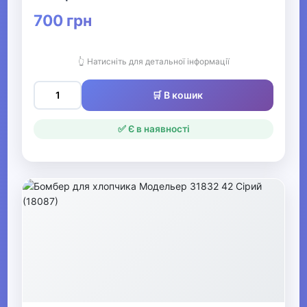
700 грн
Комбінезони та
напівкомбінезони
для хлопчиків
👆 Натисніть для детальної інформації
▶
🛒 В кошик
Класичні костюми
✅ Є в наявності
та піджаки для
хлопчиків
▶
Одяг для хлопчиків
▶
Футболки та
сорочки для
хлопчиків