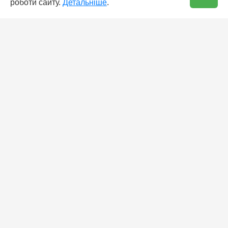
роботи сайту.
Детальніше
.
👆 Натисніть для детальної інформації
🛒 В кошик
✅ Є в наявності
Кофта дитяча для хлопчика на змійці
GABBI KR-17-18 Супербій Темно-Синій
на зріст 134 (11493)