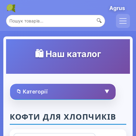
Agrus
🔍
🛍️ Наш каталог
📁 Категорії
▼
🏠 Усі товари
КОФТИ ДЛЯ ХЛОПЧИКІВ
Спорт та захоплення
▶