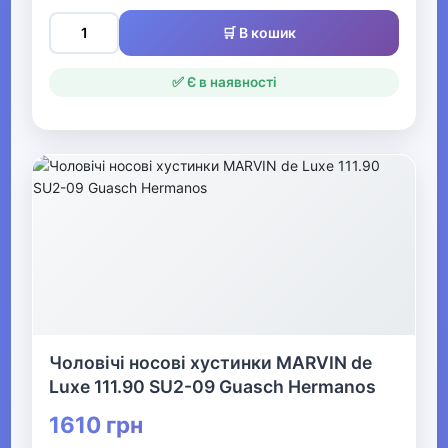
▶
🛒 В кошик
Гаманці та портмоне
✅ Є в наявності
Аксесуари для сумок
Парасолі
Сонцезахисні окуляри
▶
Головні убори
▼
Краватки та підтяжки
Чоловічі носові хустинки MARVIN de
Luxe 111.90 SU2-09 Guasch Hermanos
Краватки та метелики
1610 грн