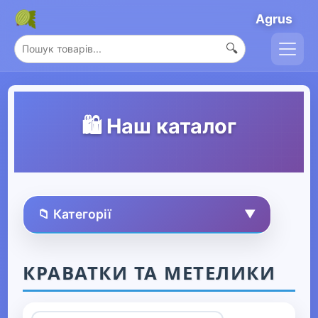
Agrus
🔍
🛍️ Наш каталог
📁 Категорії
▼
🏠 Усі товари
КРАВАТКИ ТА МЕТЕЛИКИ
Спорт та захоплення
▶