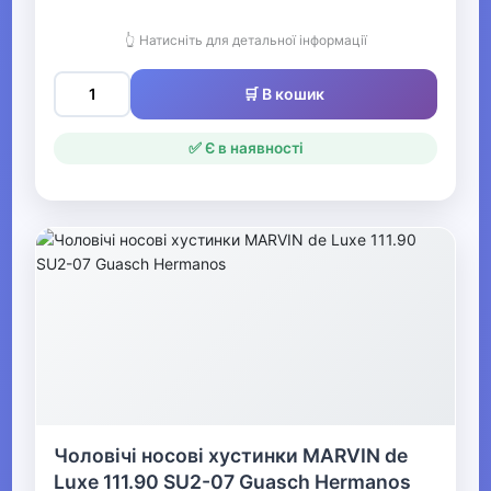
Підтяжки
👆 Натисніть для детальної інформації
Рукавички та рукавиці
🛒 В кошик
Ремені та пояси
✅ Є в наявності
▶
Шарфи та хустки
Косметички та несесери
Рюкзаки
Аксесуари для сонцезахисних
окулярів
▶
Чоловічі носові хустинки MARVIN de
Luxe 111.90 SU2-07 Guasch Hermanos
Одяг