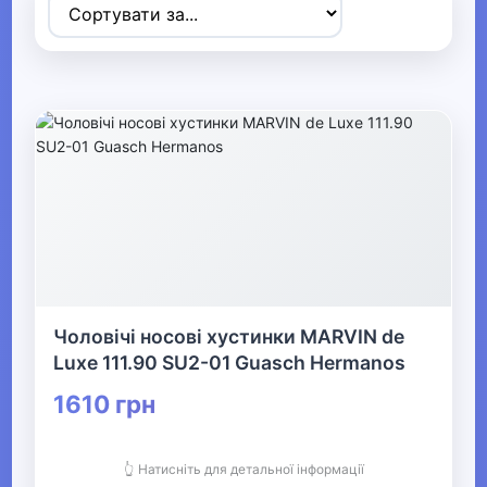
Товари для дітей
▶
Одяг, взуття та аксесуари
▼
▼
Сумки та аксесуари
Дорожні сумки та валізи
Аксесуари для дітей
Чоловічі носові хустинки MARVIN de
Сумки
Luxe 111.90 SU2-01 Guasch Hermanos
1610 грн
▶
Біжутерія
👆 Натисніть для детальної інформації