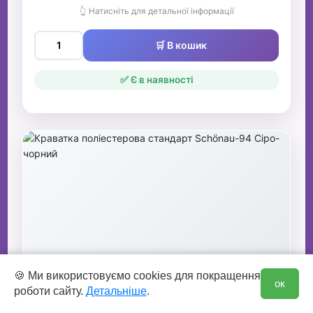
👆 Натисніть для детальної інформації
🛒 В кошик
✅ Є в наявності
0
Краватка поліестерова стандарт
🍪 Ми використовуємо cookies для покращення
ок
роботи сайту.
Детальніше
.
Schönau-94 Сіро-чорний