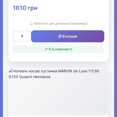
1610 грн
▶
Прикраси
👆 Натисніть для детальної інформації
🛒 В кошик
▶
Святкові вбрання та прикраси
✅ Є в наявності
▶
Взуття
Все для пляжу
Офіс, школа, книги
▶