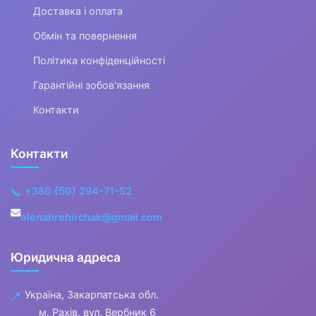
Одяг для мисливців та рибалок
Доставка і оплата
Обмін та повернення
▶
Політика конфіденційності
Одяг для чоловіків
Гарантійні зобов'язання
▶
Контакти
Білизна
Контакти
▼
+380 (50) 294-71-52
📞
Жіночий одяг
olenahrehirchak@gmail.com
▼
Юридична адреса
Жіночий верхній одяг
Україна, Закарпатська обл.
📍
▼
м. Рахів, вул. Вербник 6