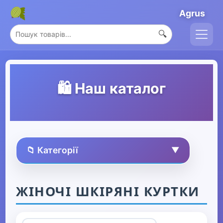
Agrus
🔍
🛍️ Наш каталог
📁 Категорії
▼
🏠 Усі товари
ЖІНОЧІ ШКІРЯНІ КУРТКИ
Спорт та захоплення
▶