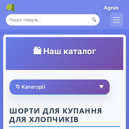
Agrus
🔍
🛍️ Наш каталог
📁 Категорії
▼
🏠 Усі товари
ШОРТИ ДЛЯ КУПАННЯ
ДЛЯ ХЛОПЧИКІВ
Спорт та захоплення
▶