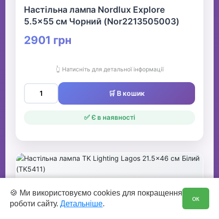
Настільна лампа Nordlux Explore
5.5x55 см Чорний (Nor2213505003)
2901 грн
👆 Натисніть для детальної інформації
🛒 В кошик
✅ Є в наявності
0
🍪 Ми використовуємо cookies для покращення
ок
роботи сайту.
Детальніше
.