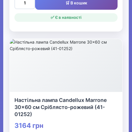
🛒 В кошик
✅ Є в наявності
Настільна лампа Candellux Marrone
30x60 см Сріблясто-рожевий (41-
01252)
3164 грн