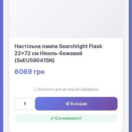
Одяг для мисливців та рибалок
▶
Одяг для чоловіків
Настільна лампа Searchlight Flask
22x72 см Нікель-бежевий
▶
(SeEU59041SN)
Білизна
6069 грн
▶
👆 Натисніть для детальної інформації
Жіночий одяг
🛒 В кошик
▶
Спецодяг
✅ Є в наявності