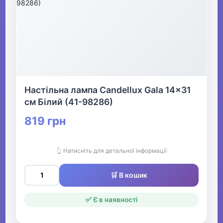
Настільна лампа Candellux Gala 14x31
см Білий (41-98286)
819 грн
👆 Натисніть для детальної інформації
🛒 В кошик
✅ Є в наявності