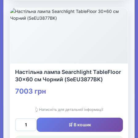
▶
Прикраси
▶
Святкові вбрання та прикраси
▶
Настільна лампа Searchlight TableFloor
Взуття
30x60 см Чорний (SeEU3877BK)
7003 грн
Все для пляжу
👆 Натисніть для детальної інформації
Офіс, школа, книги
▶
🛒 В кошик