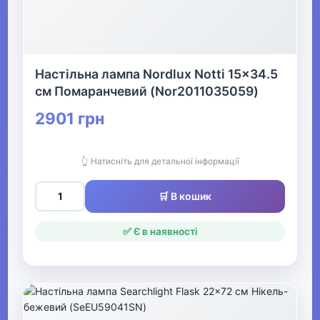
Шкарпетки та
колготи для
хлопчиків
Настільна лампа Nordlux Notti 15x34.5
см Помаранчевий (Nor2011035059)
▶
2901 грн
Спідня білизна для
хлопчиків
👆 Натисніть для детальної інформації
▶
🛒 В кошик
Дитячі колготки та
шкарпетки
✅ Є в наявності
▶
Дитячі шапки, шарфи,
рукавички