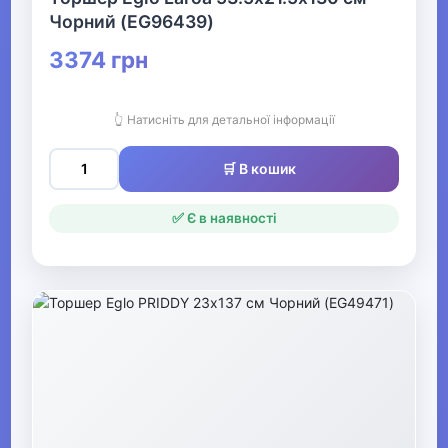
хлопчиків
Чорний (EG96439)
3374 грн
▶
Одяг для хлопчиків
👆 Натисніть для детальної інформації
▶
🛒 В кошик
Футболки та
сорочки для
✅ Є в наявності
хлопчиків
▼
Плавки та пляжний
одяг для хлопчиків
Плавки для
хлопчиків