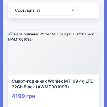
Товари для дітей
▶
Одяг, взуття та аксесуари
▼
▶
Сумки та аксесуари
▼
Одяг
Термобілизна
Смарт-годинник Wonlex MT109 4g LTE
32Gb Black (AWMT00109B)
▼
4199 грн
Дитячий одяг