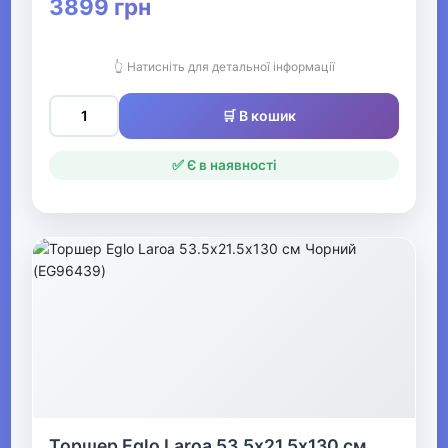
3899 грн
▶
Кофти та светри для
хлопчиків
👆 Натисніть для детальної інформації
🛒 В кошик
▶
Піжами та домашній
✅ Є в наявності
одяг для хлопчиків
▶
Комбінезони та
напівкомбінезони
для хлопчиків
▶
Класичні костюми
та піджаки для
Торшер Eglo Laroa 53.5х21.5х130 см