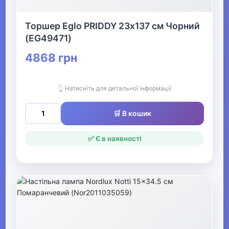
Шорти для купання
для хлопчиків
Торшер Eglo PRIDDY 23х137 см Чорний
(EG49471)
Одяг для купання
для хлопчиків
4868 грн
▶
👆 Натисніть для детальної інформації
Комплекти та
🛒 В кошик
спортивні костюми
для хлопчиків
✅ Є в наявності
▶
Толстовки та
світшоти для
хлопчиків
▶