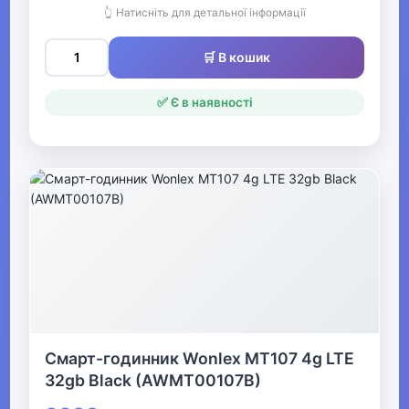
👆 Натисніть для детальної інформації
▶
Одяг для малюків
🛒 В кошик
Дитяча термобілизна
✅ Є в наявності
▶
Одяг для дівчаток
▼
Одяг для хлопчиків
▶
Джинси, штани,
Смарт-годинник Wonlex MT107 4g LTE
шорти для хлопчиків
32gb Black (AWMT00107B)