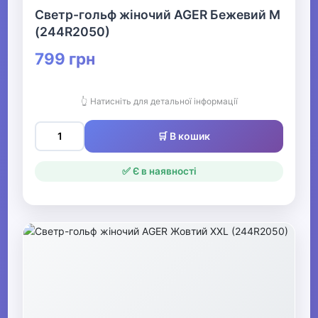
Светр-гольф жіночий AGER Бежевий M
(244R2050)
▶
799 грн
Жіночий одяг
👆 Натисніть для детальної інформації
▶
Спецодяг
🛒 В кошик
✅ Є в наявності
▶
Прикраси
▶
Святкові вбрання та прикраси
▶