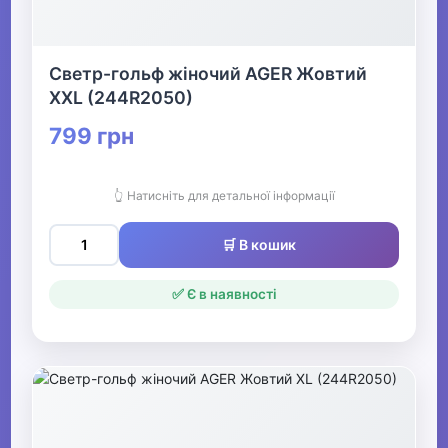
Взуття
Все для пляжу
Светр-гольф жіночий AGER Жовтий
XXL (244R2050)
799 грн
Офіс, школа, книги
▶
👆 Натисніть для детальної інформації
🛒 В кошик
✅ Є в наявності