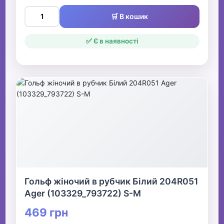
🛒 В кошик
✅ Є в наявності
Гольф жіночий в рубчик Білий 204R051
Ager (103329_793722) S-M
469 грн