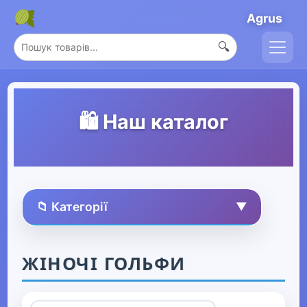
Agrus
🔍
🛍️ Наш каталог
📁 Категорії
▼
🏠 Усі товари
ЖІНОЧІ ГОЛЬФИ
Спорт та захоплення
▶