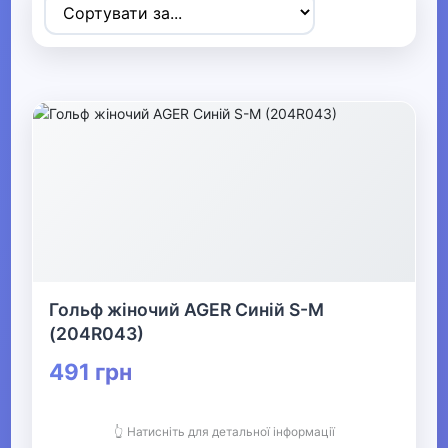
Товари для дітей
▶
Одяг, взуття та аксесуари
▼
▶
Сумки та аксесуари
▼
Одяг
Гольф жіночий AGER Синій S-M
Термобілизна
(204R043)
491 грн
▶
Дитячий одяг
👆 Натисніть для детальної інформації