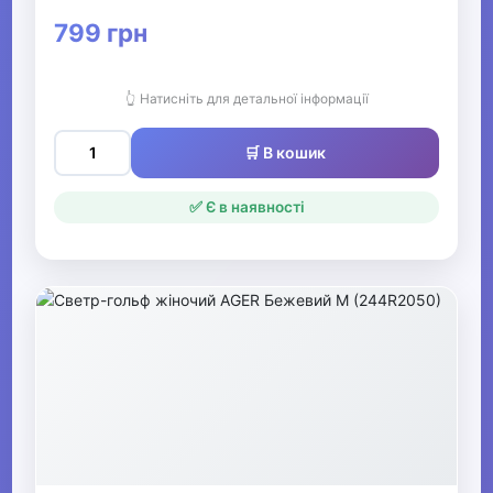
799 грн
Жіночі гетри
Жіночі колготки
👆 Натисніть для детальної інформації
Жіночі шкарпетки
🛒 В кошик
Жіночі сліди
✅ Є в наявності
Жіночі панчохи
▶
Чоловічі шкарпетки та
гетри
▶
Чоловічий нічний та
домашній одяг