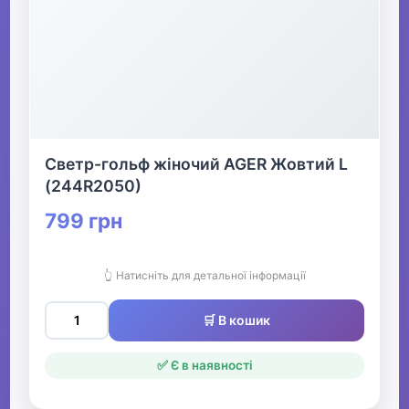
Светр-гольф жіночий AGER Жовтий L
(244R2050)
799 грн
👆 Натисніть для детальної інформації
🛒 В кошик
✅ Є в наявності