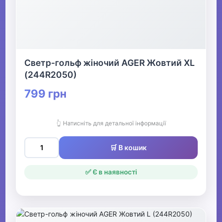
Светр-гольф жіночий AGER Жовтий XL
(244R2050)
799 грн
👆 Натисніть для детальної інформації
🛒 В кошик
✅ Є в наявності