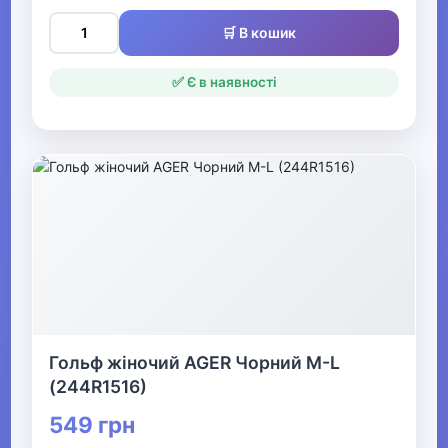
Одяг для мисливців та рибалок
🛒 В кошик
▶
✅ Є в наявності
Одяг для чоловіків
▼
Білизна
▶
Продаж жіночої нижньої
білизни
▶
Гольф жіночий AGER Чорний M-L
(244R1516)
Спідня білизна для
чоловіків
549 грн