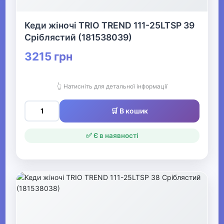
Все для пляжу
Кеди жіночі TRIO TREND 111-25LTSP 39
Сріблястий (181538039)
Офіс, школа, книги
▶
3215 грн
👆 Натисніть для детальної інформації
🛒 В кошик
✅ Є в наявності