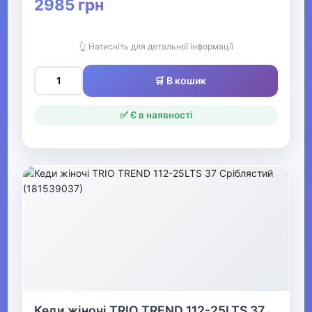
2985 грн
▶
Жіночі босоніжки, сандалі
👆 Натисніть для детальної інформації
▶
🛒 В кошик
Жіночі туфлі, балетки
✅ Є в наявності
▶
Жіночі чоботи, уггі
▼
Жіночі кросівки та кеди
Жіночі кросівки
Жіночі кеди
Кеди жіночі TRIO TREND 112-25LTS 37