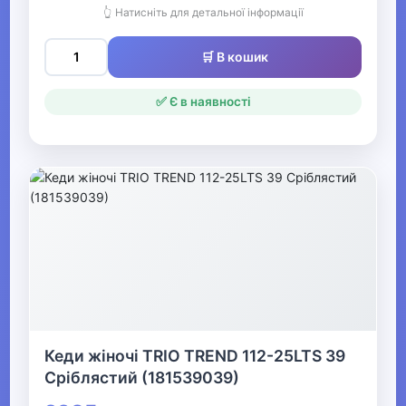
Святкові вбрання та прикраси
👆 Натисніть для детальної інформації
🛒 В кошик
▼
Взуття
✅ Є в наявності
Засоби для догляду за взуттям
Аксесуари для взуття
▼
Жіноче взуття
▶
Жіночі черевики,
Кеди жіночі TRIO TREND 112-25LTS 39
ботильйони
Сріблястий (181539039)