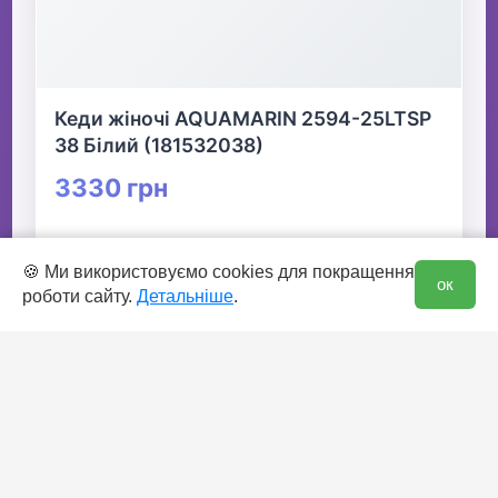
Кеди жіночі AQUAMARIN 2594-25LTSP
38 Білий (181532038)
3330 грн
👆 Натисніть для детальної інформації
0
🍪 Ми використовуємо cookies для покращення
ок
роботи сайту.
Детальніше
.
🛒 В кошик
✅ Є в наявності