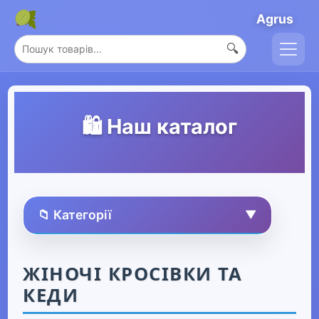
Agrus
🔍
🛍️ Наш каталог
📁 Категорії
▼
🏠 Усі товари
ЖІНОЧІ КРОСІВКИ ТА
КЕДИ
Спорт та захоплення
▶