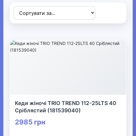
Товари для дітей
▶
Одяг, взуття та аксесуари
▼
▶
Сумки та аксесуари
▶
Одяг
▶
Кеди жіночі TRIO TREND 112-25LTS 40
Сріблястий (181539040)
Прикраси
2985 грн
▶