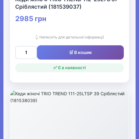
Сріблястий (181539037)
▶
Жіночі сабо, в'єтнамки,
2985 грн
шльопанці
👆 Натисніть для детальної інформації
Жіночі сліпони
🛒 В кошик
Жіночі мокасини
Жіночі домашні капці
✅ Є в наявності
▶
Дитяче взуття
▶
Чоловіче взуття