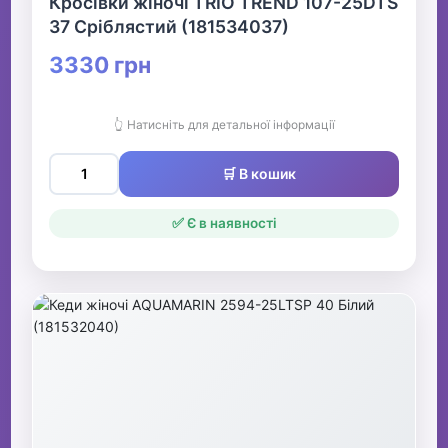
Кросівки жіночі TRIO TREND 107-25DTS
37 Сріблястий (181534037)
3330 грн
👆 Натисніть для детальної інформації
🛒 В кошик
✅ Є в наявності