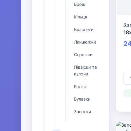
Броші
Кільця
За
Браслети
18
Ланцюжки
24
Сережки
Підвіски та
кулони
Кольє
Булавки
Запонки