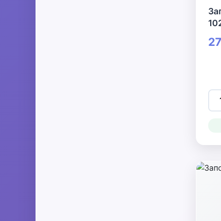
За
10
27