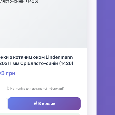
нки з котячим оком Lindenmann
20х11 мм Сріблясто-синій (1426)
5 грн
👆 Натисніть для детальної інформації
🛒 В кошик