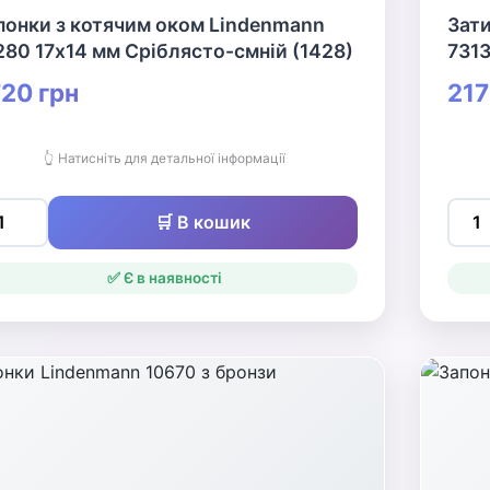
понки з котячим оком Lindenmann
Зати
280 17х14 мм Сріблясто-смній (1428)
7313
20 грн
217
👆 Натисніть для детальної інформації
🛒 В кошик
✅ Є в наявності