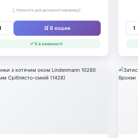
👆 Натисніть для детальної інформації
🛒 В кошик
✅ Є в наявності