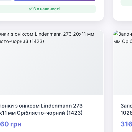
✅ Є в наявності
понки з оніксом Lindenmann 273
Запо
х11 мм Сріблясто-чорний (1423)
1028
60 грн
316