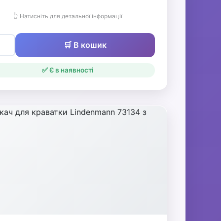
👆 Натисніть для детальної інформації
🛒 В кошик
✅ Є в наявності