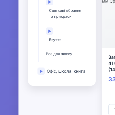
▶
Святкові вбрання
та прикраси
▶
Взуття
Все для пляжу
За
41
(1
Офіс, школа, книги
▶
33