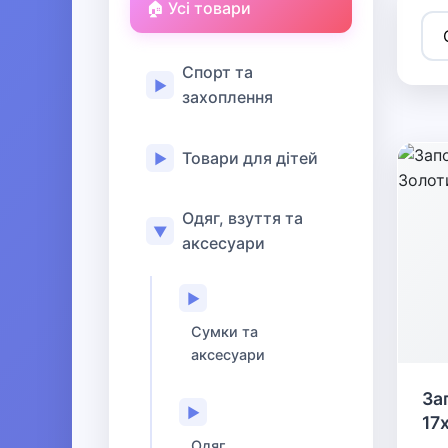
🏠 Усі товари
Спорт та
▶
захоплення
Товари для дітей
▶
Одяг, взуття та
▼
аксесуари
▶
Сумки та
аксесуари
За
▶
17
Одяг