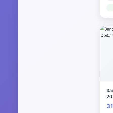
За
20
31