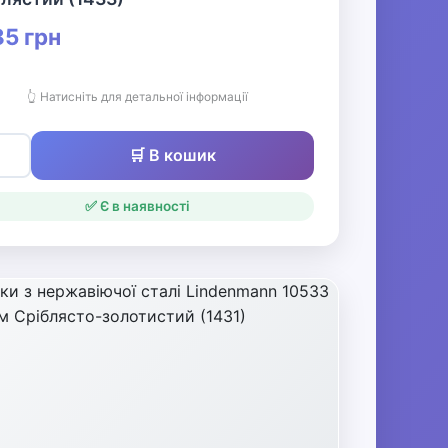
5 грн
👆 Натисніть для детальної інформації
🛒 В кошик
✅ Є в наявності