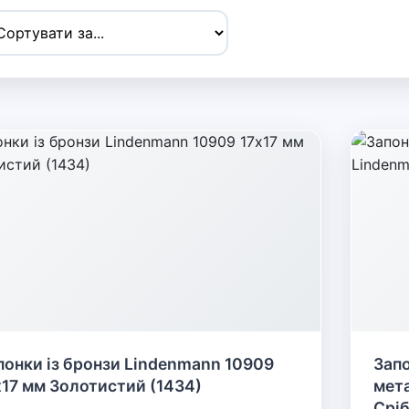
понки із бронзи Lindenmann 10909
Запо
х17 мм Золотистий (1434)
мета
Сріб