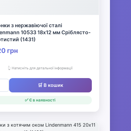
нки з нержавіючої сталі
enmann 10533 18х12 мм Сріблясто-
тистий (1431)
0 грн
👆 Натисніть для детальної інформації
🛒 В кошик
✅ Є в наявності