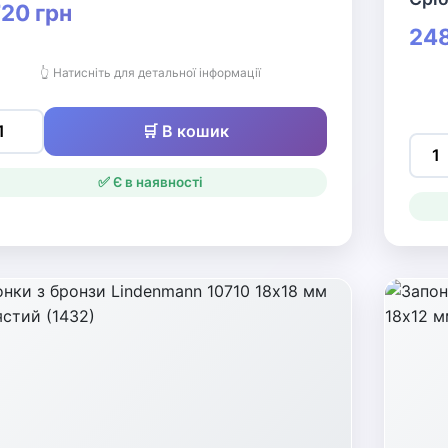
20 грн
248
👆 Натисніть для детальної інформації
🛒 В кошик
✅ Є в наявності