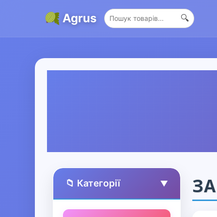
Agrus
🔍
З
📁 Категорії
▲