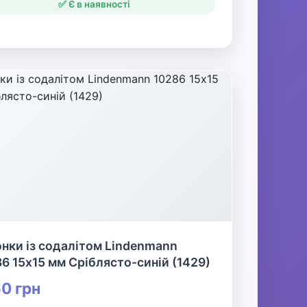
✅ Є в наявності
нки із содалітом Lindenmann
6 15х15 мм Сріблясто-синій (1429)
0 грн