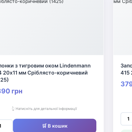
понки з тигровим оком Lindenmann
Запо
4 20х11 мм Сріблясто-коричневий
415 
425)
379
90 грн
👆 Натисніть для детальної інформації
🛒 В кошик