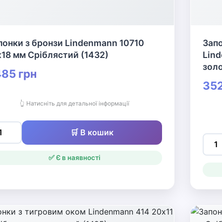
понки з бронзи Lindenmann 10710
Запо
х18 мм Сріблястий (1432)
Lind
золо
85 грн
352
👆 Натисніть для детальної інформації
🛒 В кошик
✅ Є в наявності