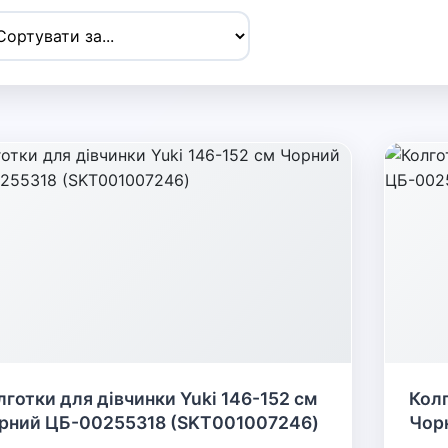
лготки для дівчинки Yuki 146-152 см
Колг
рний ЦБ-00255318 (SKT001007246)
Чор