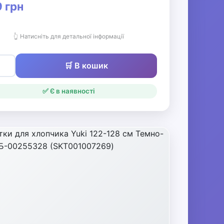
 грн
👆 Натисніть для детальної інформації
🛒 В кошик
✅ Є в наявності