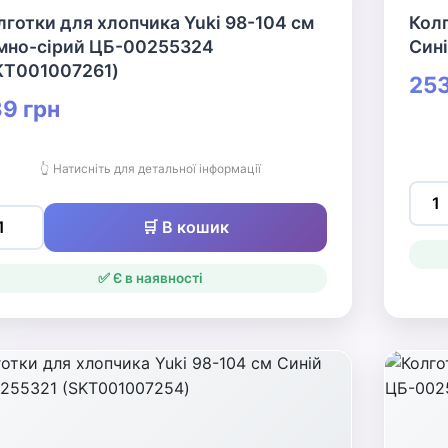
лготки для хлопчика Yuki 98-104 см
Колг
мно-сірий ЦБ-00255324
Син
KT001007261)
253
9 грн
👆 Натисніть для детальної інформації
🛒 В кошик
✅ Є в наявності