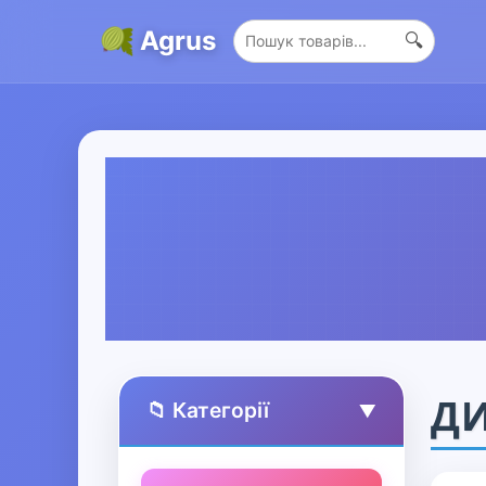
Agrus
🔍
ДИ
📁 Категорії
▲