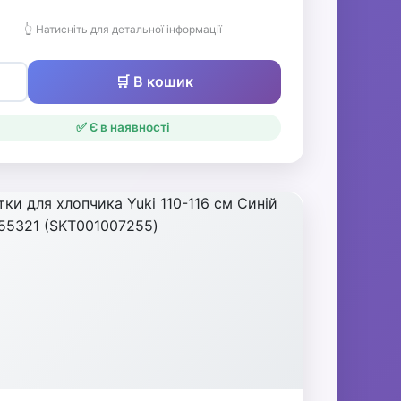
👆 Натисніть для детальної інформації
🛒 В кошик
✅ Є в наявності