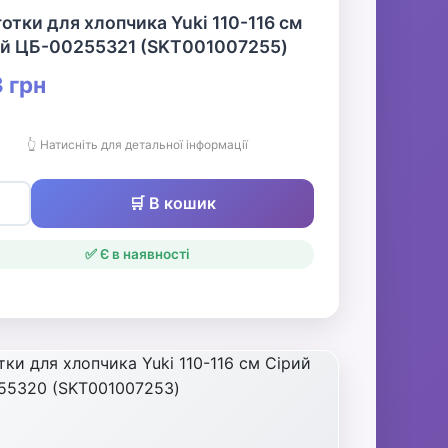
отки для хлопчика Yuki 110-116 см
ій ЦБ-00255321 (SKT001007255)
 грн
👆 Натисніть для детальної інформації
🛒 В кошик
✅ Є в наявності