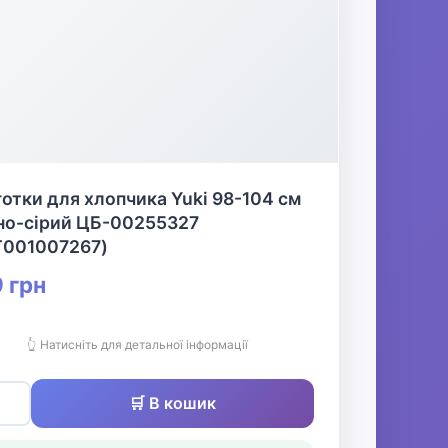
отки для хлопчика Yuki 98-104 см
но-сірий ЦБ-00255327
T001007267)
 грн
👆 Натисніть для детальної інформації
🛒 В кошик