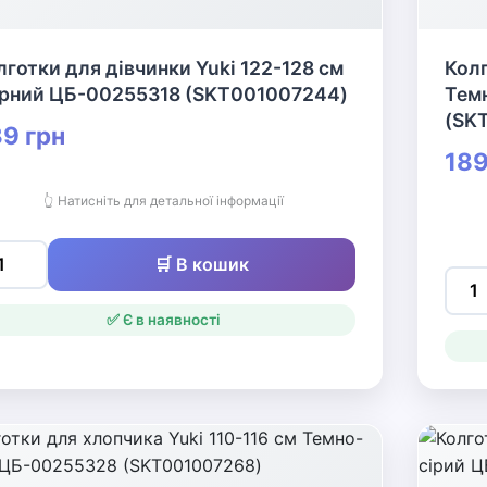
лготки для дівчинки Yuki 122-128 см
Колг
рний ЦБ-00255318 (SKT001007244)
Тем
(SK
9 грн
189
👆 Натисніть для детальної інформації
🛒 В кошик
✅ Є в наявності