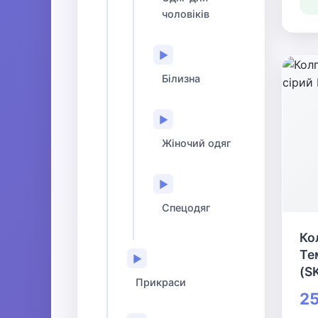
чоловіків
▶
Білизна
▶
Жіночий одяг
▶
Спецодяг
Ко
Те
▶
(S
Прикраси
25