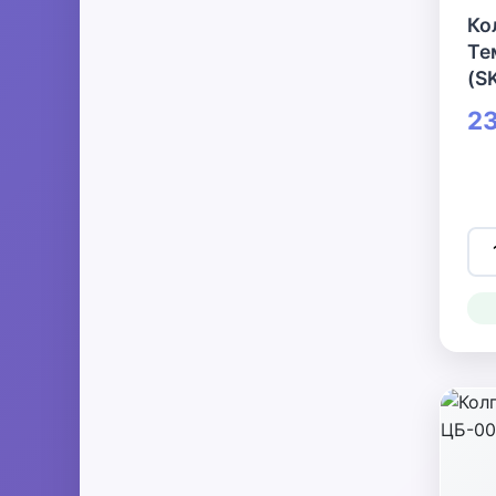
Ко
Те
(S
23