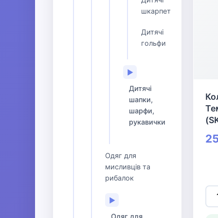
шкарпетки
Дитячі
гольфи
▶
Дитячі
Ко
шапки,
Те
шарфи,
(S
рукавички
25
Одяг для
мисливців та
рибалок
▶
Одяг для