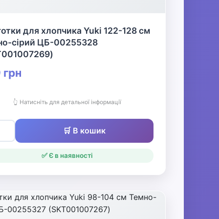
отки для хлопчика Yuki 122-128 см
но-сірий ЦБ-00255328
T001007269)
 грн
👆 Натисніть для детальної інформації
🛒 В кошик
✅ Є в наявності