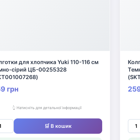
лготки для хлопчика Yuki 110-116 см
Колг
мно-сірий ЦБ-00255328
Тем
KT001007268)
(SK
9 грн
259
👆 Натисніть для детальної інформації
🛒 В кошик