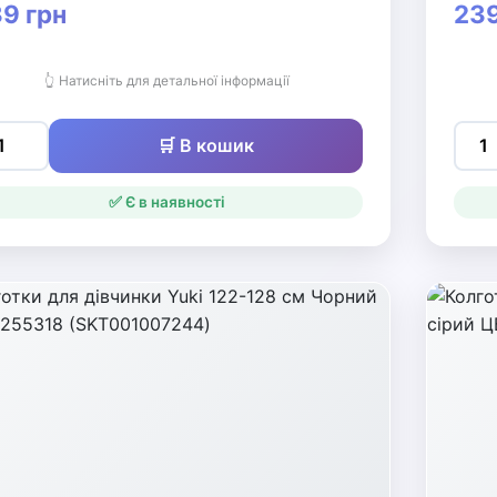
9 грн
239
👆 Натисніть для детальної інформації
🛒 В кошик
✅ Є в наявності