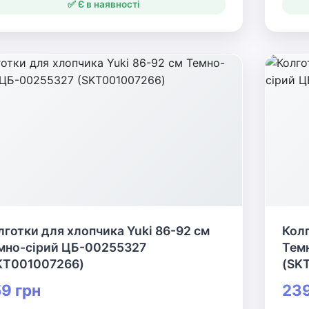
✅ Є в наявності
лготки для хлопчика Yuki 86-92 см
Колг
мно-сірий ЦБ-00255327
Тем
KT001007266)
(SK
9 грн
239