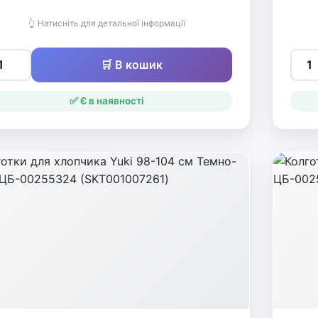
👆 Натисніть для детальної інформації
🛒 В кошик
✅ Є в наявності