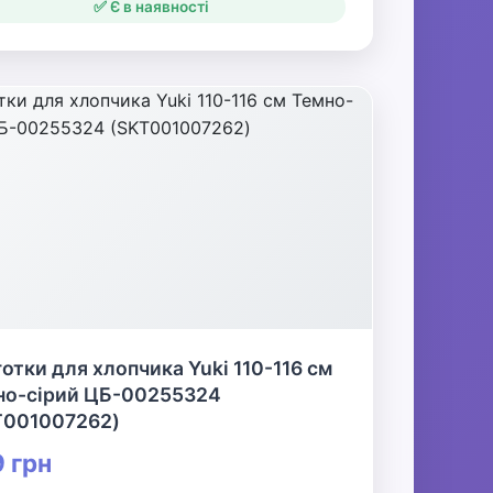
✅ Є в наявності
отки для хлопчика Yuki 110-116 см
но-сірий ЦБ-00255324
T001007262)
 грн