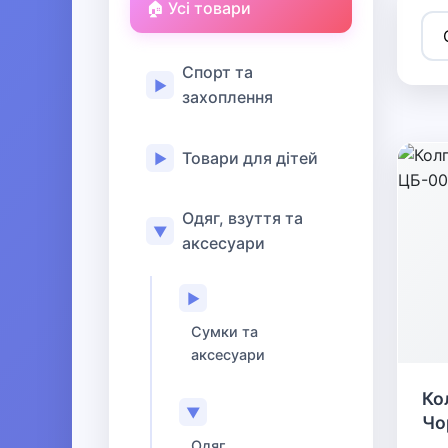
🏠 Усі товари
Спорт та
▶
захоплення
Товари для дітей
▶
Одяг, взуття та
▼
аксесуари
▶
Сумки та
аксесуари
Ко
▼
Чо
Одяг