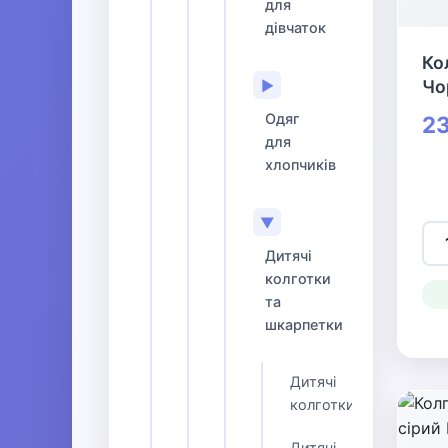
для
дівчаток
Ко
Чо
▶
Одяг
23
для
хлопчиків
▼
Дитячі
колготки
та
шкарпетки
Дитячі
колготки
Дитячі