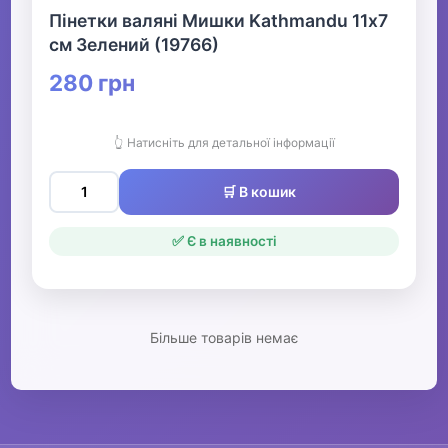
▶
Пінетки валяні Мишки Kathmandu 11х7
см Зелений (19766)
Жіночий одяг
280 грн
▶
Спецодяг
👆 Натисніть для детальної інформації
🛒 В кошик
▶
✅ Є в наявності
Прикраси
▶
Святкові вбрання та прикраси
Більше товарів немає
▶
Взуття