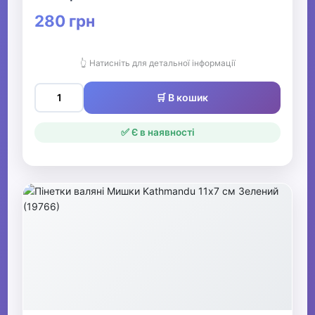
280 грн
Дитячі колготки та
шкарпетки
👆 Натисніть для детальної інформації
▶
🛒 В кошик
Дитячі шапки, шарфи,
рукавички
✅ Є в наявності
Одяг для мисливців та рибалок
▶
Одяг для чоловіків
▶
Білизна