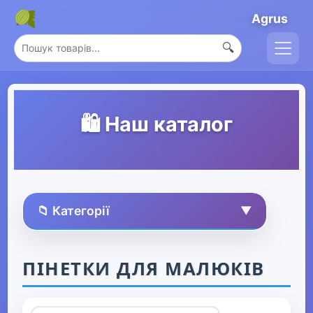
Agrus
🔍
🛍️ Наш каталог
📁 Категорії
▼
🏠 Усі товари
ПІНЕТКИ ДЛЯ МАЛЮКІВ
Спорт та захоплення
▶