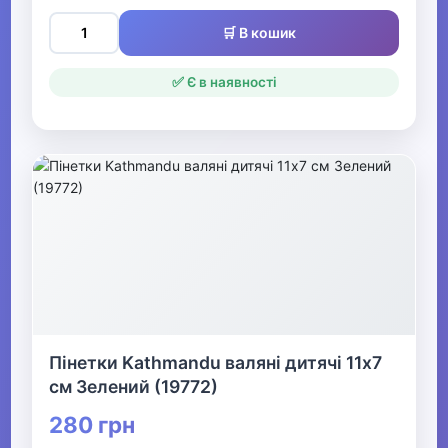
▼
🛒 В кошик
Одяг для малюків
✅ Є в наявності
Конверти для малюків
Пінетки для малюків
Теплі комбінезони для
малюків
Боді для малюків
Пісочники для малюків
Комплекти для малюків
Пінетки Kathmandu валяні дитячі 11х7
см Зелений (19772)
Повзунки для малюків
280 грн
Сорочки для малюків